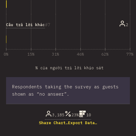
7
Câu trả lời khác
2
0%
15%
31%
46%
62%
77%
% của người trả lời khảo sát
Respondents taking the survey as guests
shown as “no answer”.
3,185
23%
10
Share Chart…
Export Data…