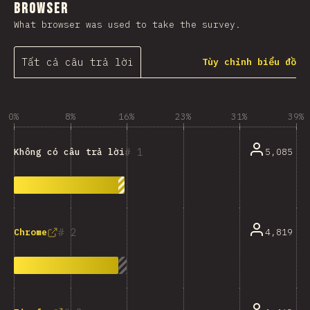
Browser
What browser was used to take the survey.
Tất cả câu trả lời
Tùy chỉnh biểu đồ
0%
8%
16%
23%
31%
39%
1
5,085
Không có câu trả lời
2
4,819
Chrome