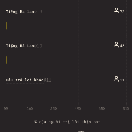
9
72
Tiếng Ba lan
10
48
Tiếng Hà Lan
11
Câu trả lời khác
11
0%
16%
33%
49%
65%
81%
% của người trả lời khảo sát