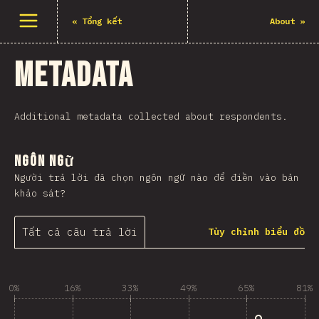
Mở menu
«
Tổng kết
About
»
Metadata
Additional metadata collected about respondents.
Ngôn ngữ
Người trả lời đã chọn ngôn ngữ nào để điền vào bản
khảo sát?
Tất cả câu trả lời
Tùy chỉnh biểu đồ
0%
16%
33%
49%
65%
81%