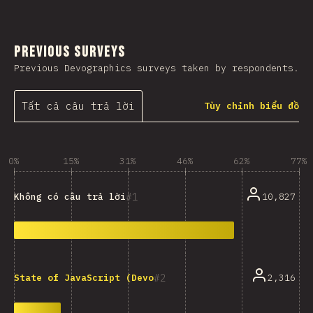
Previous Surveys
Previous Devographics surveys taken by respondents.
Tất cả câu trả lời
Tùy chỉnh biểu đồ
0%
15%
31%
46%
62%
77%
1
10,827
Không có câu trả lời
2
2,316
State of JavaScript (Devographics)