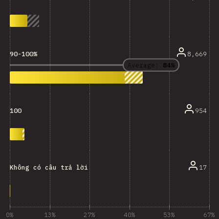
8,669
90-100%
Average:
84%
954
100
17
Không có câu trả lời
0%
13%
27%
40%
53%
67%