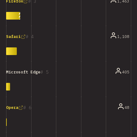
3
1,463
Firefox
4
1,108
Safari
5
405
Microsoft Edge
6
48
Opera