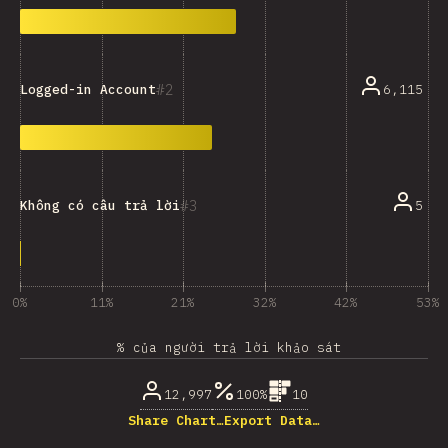
2
6,115
Logged-in Account
3
5
Không có câu trả lời
0%
11%
21%
32%
42%
53%
% của người trả lời khảo sát
12,997
100%
10
Share Chart…
Export Data…