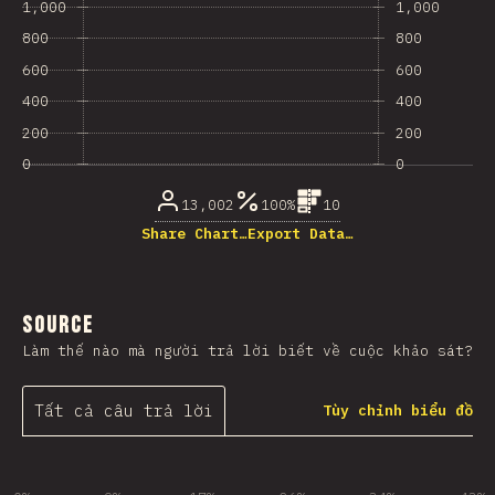
1,000
1,000
800
800
600
600
400
400
200
200
0
0
13,002
100%
10
Share Chart…
Export Data…
Source
Làm thế nào mà người trả lời biết về cuộc khảo sát?
Tất cả câu trả lời
Tùy chỉnh biểu đồ