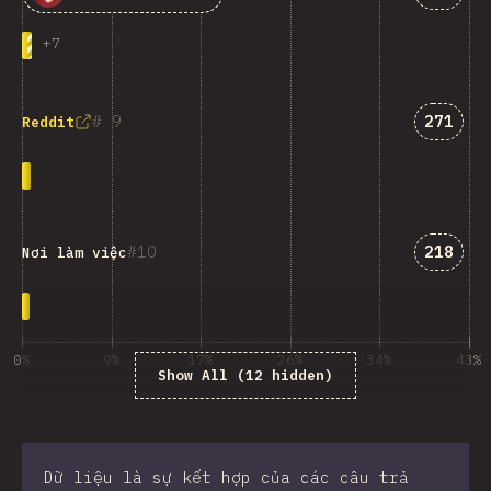
+
7
Answer
9
271
Reddit
Answer
10
218
Nơi làm việc
0%
9%
17%
26%
34%
43%
Show All (12 hidden)
% của người trả lời khảo sát
Dữ liệu là sự kết hợp của các câu trả