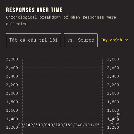
Responses Over Time
Chronological breakdown of when responses were
collected.
Tất cả câu trả lời
vs. Source
Tùy chỉnh biểu
2,800
2,800
2,600
2,600
2,400
2,400
2,200
2,200
2,000
2,000
1,800
1,800
1,600
1,600
g
1,400
1,400
S
ố
l
ư
ợ
n
09/24
09/30
10/06
10/12
10/18
10/24
10/30
11/05
1,200
1,200