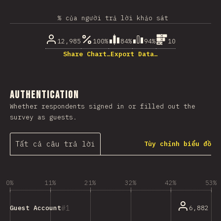
% của người trả lời khảo sát
12,985
100%
84%
94%
10
Share Chart…
Export Data…
Authentication
Whether respondents signed in or filled out the
survey as guests.
Tất cả câu trả lời
Tùy chỉnh biểu đồ
0%
11%
21%
32%
42%
53%
1
6,882
Guest Account