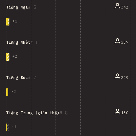
5
342
Tiếng Nga
+
1
6
337
Tiếng Nhật
+
2
7
229
Tiếng Đức
-
2
8
130
Tiếng Trung (giản thể)
-
1