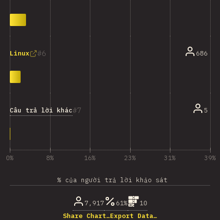
6
686
Linux
7
Câu trả lời khác
5
0%
8%
16%
23%
31%
39%
% của người trả lời khảo sát
7,917
61%
10
Share Chart…
Export Data…