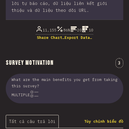
lời tự báo cáo, dữ liệu liên kết giới
thiệu và dữ liệu theo dõi URL.
11,155
86%
20
10
Share Chart…
Export Data…
Survey Motivation
Nhận
3
What are the main benefits you get from taking
this survey?
MULTIPLE
Tất cả câu trả lời
Tùy chỉnh biểu đồ