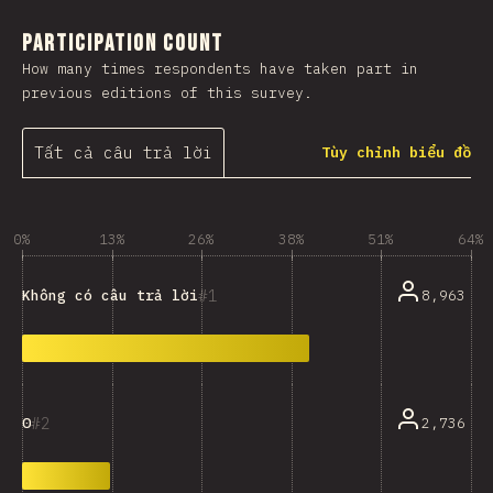
Participation Count
How many times respondents have taken part in
previous editions of this survey.
Tất cả câu trả lời
Tùy chỉnh biểu đồ
0%
13%
26%
38%
51%
64%
1
8,963
Không có câu trả lời
2
2,736
0