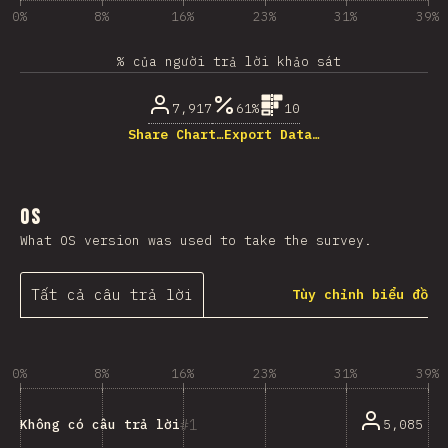
0%
8%
16%
23%
31%
39%
% của người trả lời khảo sát
7,917
61%
10
Share Chart…
Export Data…
OS
What OS version was used to take the survey.
Tất cả câu trả lời
Tùy chỉnh biểu đồ
0%
8%
16%
23%
31%
39%
1
5,085
Không có câu trả lời