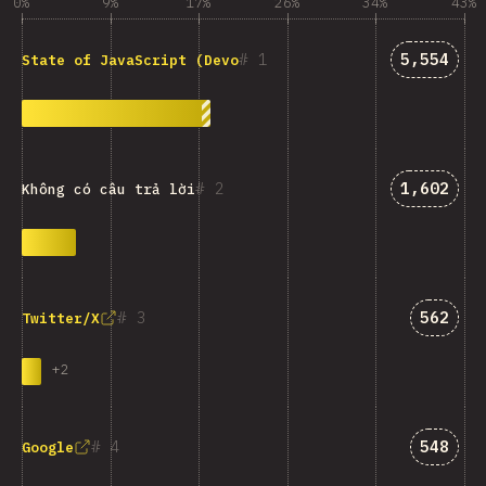
0%
9%
17%
26%
34%
43%
Answers 
1
5,554
State of JavaScript (Devographics)
Answers 
2
1,602
Không có câu trả lời
Answer
3
562
Twitter/X
+
2
Answer
4
548
Google