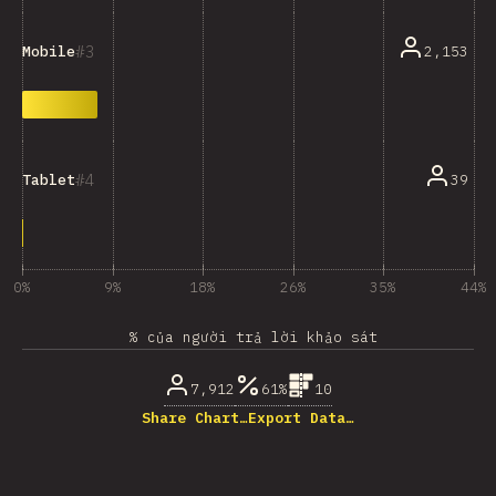
3
2,153
Mobile
4
39
Tablet
0%
9%
18%
26%
35%
44%
% của người trả lời khảo sát
7,912
61%
10
Share Chart…
Export Data…