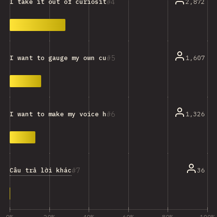
4
2,872
I take it out of curiosity, or just for fun.
5
1,607
I want to gauge my own current knowledge.
6
1,326
I want to make my voice heard and influence the devel
7
Câu trả lời khác
36