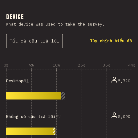
Device
What device was used to take the survey.
Tất cả câu trả lời
Tùy chỉnh biểu đồ
0%
9%
18%
26%
35%
44%
1
5,720
Desktop
2
5,090
Không có câu trả lời