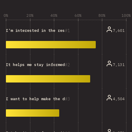
0%
20%
40%
60%
80%
100%
1
7,601
I'm interested in the resulting data and trends.
2
7,131
It helps me stay informed and keep up with the ecosys
3
4,504
I want to help make the dataset more representative.