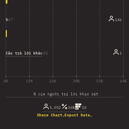
7
146
5
8
Câu trả lời khác
1
0%
13%
26%
38%
51%
64%
% của người trả lời khảo sát
5,052
36%
10
Share Chart…
Export Data…