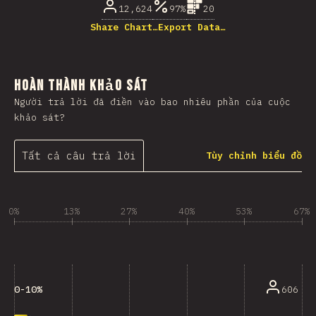
12,624
97%
20
Share Chart…
Export Data…
Hoàn thành khảo sát
Người trả lời đã điền vào bao nhiêu phần của cuộc
khảo sát?
Tất cả câu trả lời
Tùy chỉnh biểu đồ
0%
13%
27%
40%
53%
67%
606
0-10%