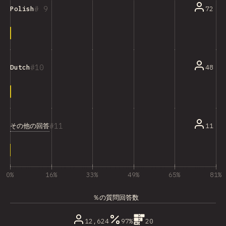
9
72
Polish
10
48
Dutch
11
その他の回答
11
0%
16%
33%
49%
65%
81%
％の質問回答数
12,624
97%
20