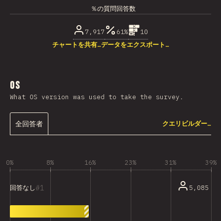
％の質問回答数
7,917
61%
10
チャートを共有…
データをエクスポート…
OS
What OS version was used to take the survey.
全回答者
クエリビルダー…
0%
8%
16%
23%
31%
39%
1
5,085
回答なし