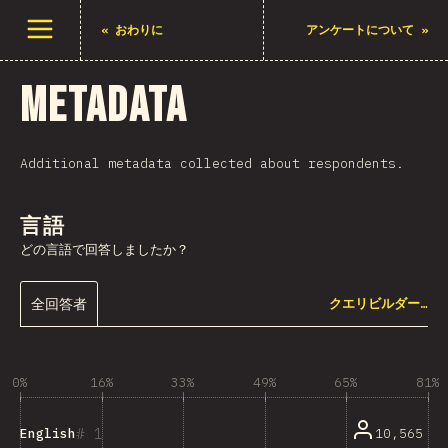
メニューを開く
«
おわりに
アンケートについて
»
Metadata
Additional metadata collected about respondents.
言語
どの言語で回答しましたか？
全回答者
クエリビルダー…
0%
16%
33%
49%
65%
81%
1
10,565
English