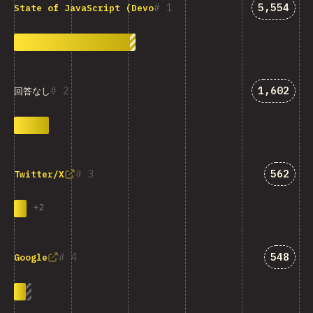
「State 
1
5,554
State of JavaScript (Devographics)
「回答なし
2
1,602
回答なし
「Twit
3
562
Twitter/X
+
2
「Goog
4
548
Google