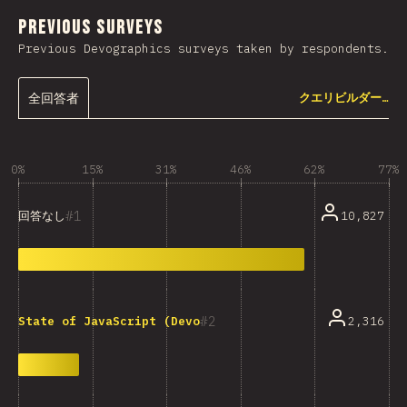
Previous Surveys
Previous Devographics surveys taken by respondents.
全回答者
クエリビルダー…
0%
15%
31%
46%
62%
77%
1
10,827
回答なし
2
2,316
State of JavaScript (Devographics)