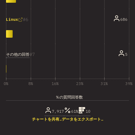
6
686
Linux
7
その他の回答
5
0%
8%
16%
23%
31%
39%
％の質問回答数
7,917
61%
10
チャートを共有…
データをエクスポート…