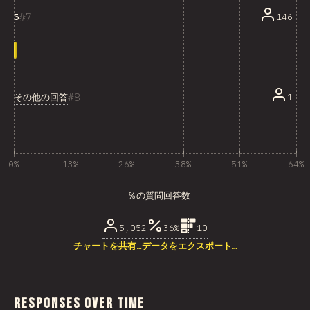
7
146
5
8
その他の回答
1
0%
13%
26%
38%
51%
64%
％の質問回答数
5,052
36%
10
チャートを共有…
データをエクスポート…
Responses Over Time