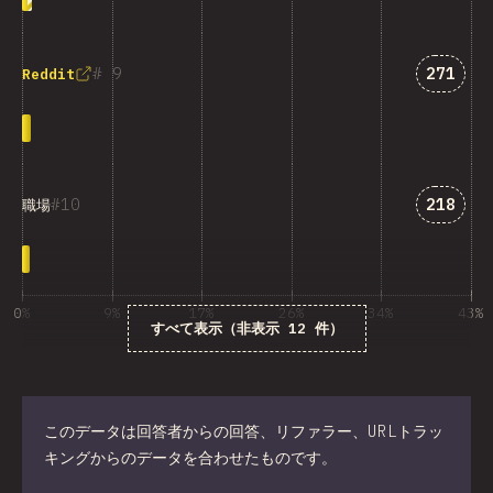
「Redd
9
271
Reddit
「職場」
10
218
職場
0%
9%
17%
26%
34%
43%
すべて表示（非表示 12 件）
％の質問回答数
このデータは回答者からの回答、リファラー、URLトラッ
キングからのデータを合わせたものです。