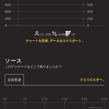
600
600
400
400
200
200
0
0
13,002
100%
10
チャートを共有…
データをエクスポート…
ソース
このアンケートをどこで知りましたか？
全回答者
クエリビルダー…
0%
9%
17%
26%
34%
43%