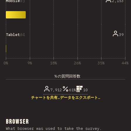
3
2,153
Mobile
4
39
Tablet
0%
9%
18%
26%
35%
44%
％の質問回答数
7,912
61%
10
チャートを共有…
データをエクスポート…
Browser
What browser was used to take the survey.