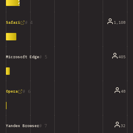
4
1,108
Safari
5
405
Microsoft Edge
6
48
Opera
7
32
Yandex Browser