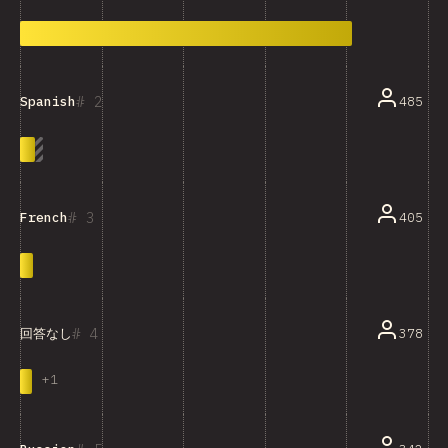
2
485
Spanish
3
405
French
4
378
回答なし
+
1