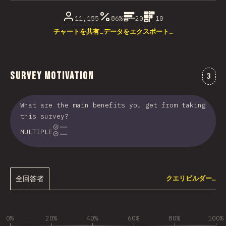
11,155
86%
20
10
チャートを共有…
データをエクスポート…
Survey Motivation
“Su
3
What are the main benefits you get from taking
this survey?
MULTIPLE
全回答者
クエリビルダー…
0%
20%
40%
60%
80%
100%