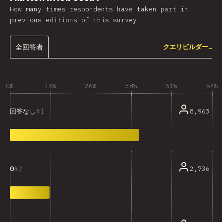
How many times respondents have taken part in
previous editions of this survey.
全回答者
クエリビルダー…
0%
13%
26%
38%
51%
64%
1
8,963
回答なし
2
2,736
0