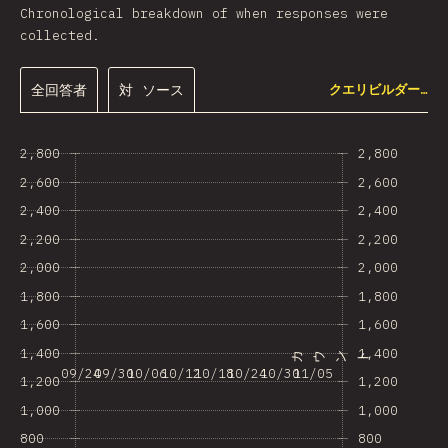
Chronological breakdown of when responses were
collected.
全回答者
対 ソース
クエリビルダー…
2,800
2,800
2,600
2,600
2,400
2,400
2,200
2,200
2,000
2,000
1,800
1,800
1,600
1,600
1,400
1,400
カウント
09/24
09/30
10/06
10/12
10/18
10/24
10/30
11/05
1,200
1,200
1,000
1,000
800
800