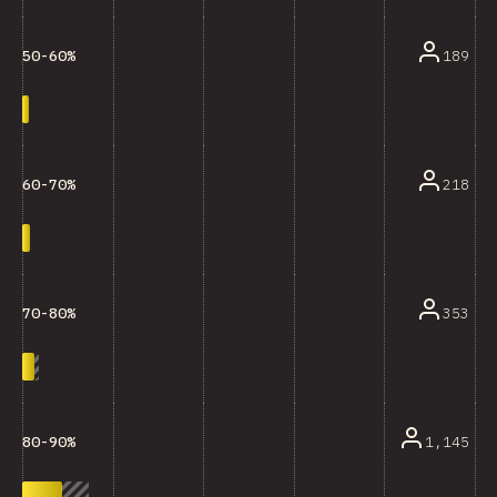
189
50-60%
218
60-70%
353
70-80%
1,145
80-90%