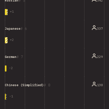
5
342
Russian
+
1
6
337
Japanese
+
2
7
229
German
-
2
8
130
Chinese (Simplified)
-
1