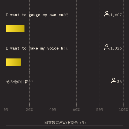
5
1,607
I want to gauge my own current knowledge.
6
1,326
I want to make my voice heard and influence the devel
7
その他の回答
36
0%
20%
40%
60%
80%
100%
回答数に占める割合（%）