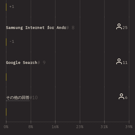
+
1
8
25
Samsung Internet for Android
-
1
9
11
Google Search
10
その他の回答
6
0%
8%
16%
23%
31%
39%