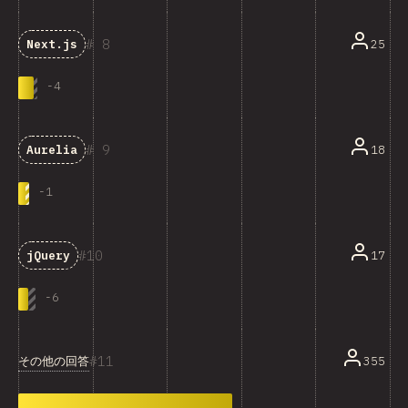
8
25
Next.js
-
4
9
18
Aurelia
-
1
10
17
jQuery
-
6
11
その他の回答
355