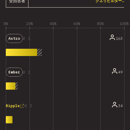
全回答者
クエリビルダー…
0%
20%
40%
60%
80%
100%
1
163
Astro
2
49
Ember
3
34
Ripple