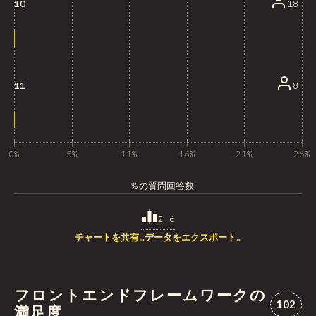
18
10
8
11
0%
5%
11%
16%
21%
26%
％の質問回答数
2.6
チャートを共有…
データをエクスポート…
フロントエンドフレームワークの
“フロン
102
満足度