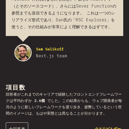
（とそのソースコード）、さらにはSever Functionの
参照までも送信できるようになります。 これは一つのシ
リアライズ形式であり、Dan氏の「RSC Explorer」を
使うと、その仕組みが非常によく理解できるはずです。
Sam Selikoff
Next.js team
項目数
回答者がこれまでのキャリアで経験したフロントエンドフレームワー
クは平均わずか
2.6個
でした。この結果からも、ウェブ開発者が毎
月のように新しいフレームワークを渡り歩き、疲弊しているという世
間のイメージは、もはや実態とは異なることが分かります。
全回答者
クエリビルダー…