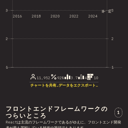
3
3
平均
2016
2018
2020
2022
2024
2
2
1
1
11,952
92%
3.7
4
10
チャートを共有…
データをエクスポート…
フロントエンドフレームワークの
“フ
1
つらいところ
Reactは主流のフレームワークであるがゆえに、フロントエンド開発
者が最も苦戦している技術の筆頭でもあります。