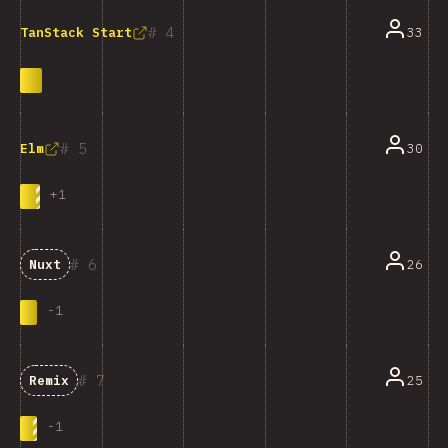
4
33
TanStack Start
5
30
Elm
+
1
6
26
Nuxt
-
1
7
25
Remix
-
1