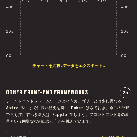
2016
2018
2020
2022
2024
40%
40%
20%
20%
0%
0%
チャートを共有…
データをエクスポート…
Other Front-end Frameworks
“Oth
25
フロントエンドフレームワークというカテゴリーとは少し異なる
Astro
や、すでに長い歴史を持つ
Ember
はさておき、今この分野
で最も注目すべき新人は
Ripple
でしょう。フロントエンド界の新
星という困難な役割に真っ向から挑んでいます。