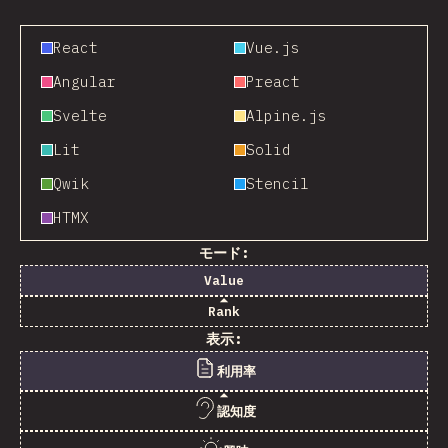
React
Vue.js
Angular
Preact
Svelte
Alpine.js
Lit
Solid
Qwik
Stencil
HTMX
モード:
Value
Rank
表示:
利用率
認知度