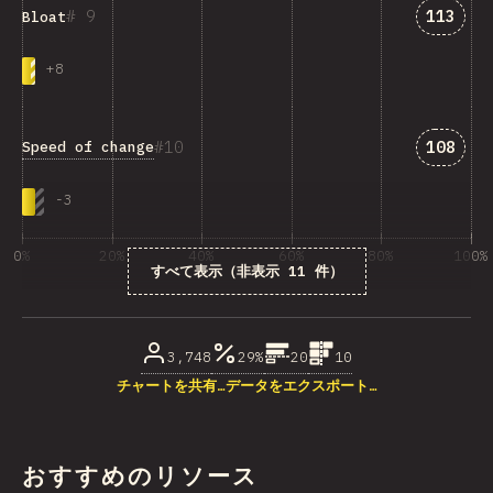
「Bloa
9
113
Bloat
+
8
「Spee
10
108
Speed of change
-
3
0%
20%
40%
60%
80%
100%
すべて表示（非表示 11 件）
回答数に占める割合（%）
3,748
29%
20
10
チャートを共有…
データをエクスポート…
おすすめのリソース