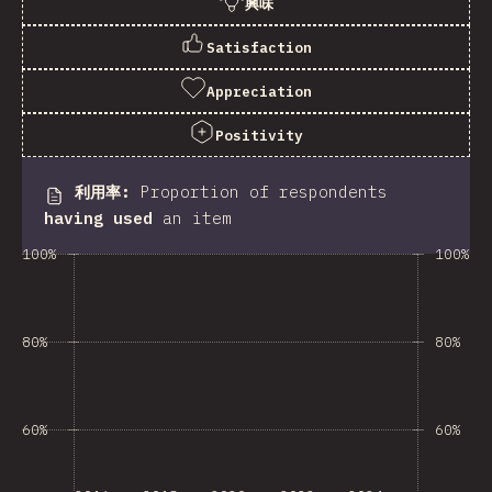
興味
Satisfaction
Appreciation
Positivity
利用率
:
Proportion of respondents
having used
an item
100%
100%
80%
80%
60%
60%