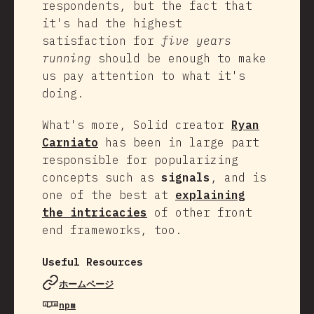
respondents, but the fact that
it's had the highest
satisfaction for
five years
running
should be enough to make
us pay attention to what it's
doing.
What's more, Solid creator
Ryan
Carniato
has been in large part
responsible for popularizing
concepts such as
signals
, and is
one of the best at
explaining
the intricacies
of other front
end frameworks, too.
Useful Resources
ホームページ
npm