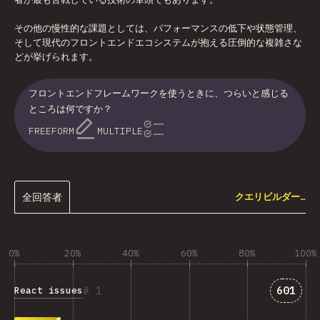
その他の慢性的な課題としては、パフォーマンスの低下や状態管理、
そして現代のフロントエンドエコシステムが抱える圧倒的な複雑さな
どが挙げられます。
フロントエンドフレームワークを使うときに、つらいと感じる
ところは何ですか？
FREEFORM
MULTIPLE
全回答者
クエリビルダー…
0%
20%
40%
60%
80%
100%
「Reac
1
601
React issues