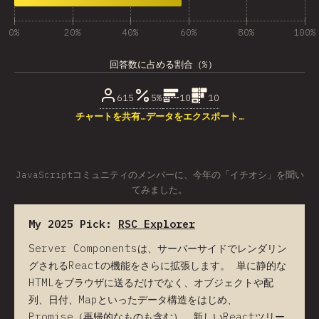
0%
20%
40%
60%
80%
100%
回答数に占める割合（%）
615
5%
10
10
チャートを共有…
データをエクスポート…
JavaScriptコミュニティのメンバーに、今年の「イチオシ」を聞い
てみました。
My 2025 Pick:
RSC Explorer
Server Componentsは、サーバーサイドでレンダリン
グされるReactの機能をさらに拡張します。 単に静的な
HTMLをブラウザに送るだけでなく、オブジェクトや配
列、日付、Mapといったデータ構造をはじめ、
Promise（再帰的なものも含む）、新しいReactツリー