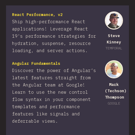
React Performance, v2
Ship high-performance React
applications! Leverage React
19's performance strategies for
Steve
Kinney
hydration, suspense, resource
TEMPORAL
loading, and server actions.
Angular Fundamentals
Discover the power of Angular’s
latest features straight from
the Angular team at Google!
Mark
(Techson)
Learn to use the new control
Thompson
flow syntax in your component
GOOGLE
templates and performance
features like signals and
deferrable views.