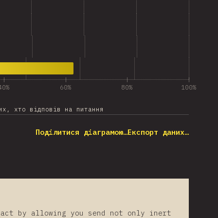
40%
60%
80%
100%
их, хто відповів на питання
Поділитися діаграмою…
Експорт даних…
eact by allowing you send not only inert