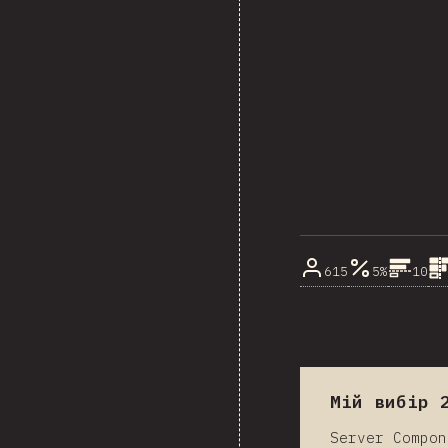
615
5%
10
Мій вибір 
Server Compon