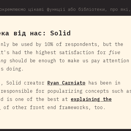
окремлюємо цікаві функції або бібліотеки, про які,
ека від нас:
Solid
nly be used by 10% of respondents, but the
it's had the highest satisfaction for
five
ing
should be enough to make us pay attention
's doing.
e, Solid creator
Ryan Carniato
has been in
 responsible for popularizing concepts such a
nd is one of the best at
explaining the
s
of other front end frameworks, too.