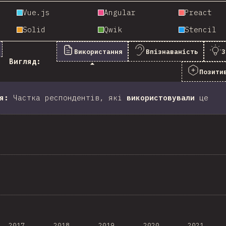
Vue.js
Angular
Preact
Solid
Qwik
Stencil
Використання
Впізнаваність
З
Вигляд:
Позити
я
:
Частка респондентів, які
використовували
це
2017
2018
2019
2020
2021