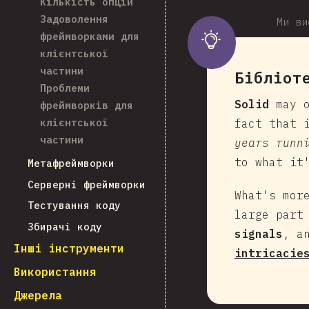
Кількість опцій
Задоволення
Ми ви
фреймворками для
клієнтської
частини
Бібліот
Проблеми
Solid
may o
фреймворків для
клієнтської
fact that 
частини
years runn
to what it
Метафреймворки
Серверні фреймворки
What's mor
Тестування коду
large part
Збирачі коду
signals
, a
Інші інструменти
intricacie
Використання
Джерела