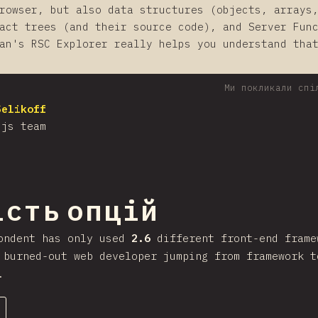
rowser, but also data structures (objects, arrays
act trees (and their source code), and Server Fun
an's RSC Explorer really helps you understand tha
Ми покликали спі
Selikoff
.js team
ння на секцію
ість опцій
ondent has only used
2.6
different front-end frame
 burned-out web developer jumping from framework t
.