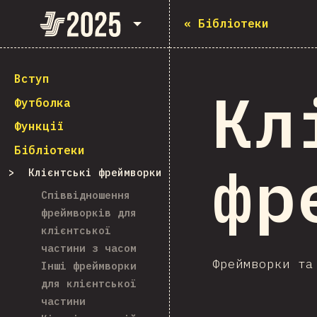
State of JavaScript 2025
«
Бібліотеки
Вступ
Кл
Футболка
Функції
Бібліотеки
фр
Клієнтські фреймворки
Співвідношення
фреймворків для
клієнтської
частини з часом
Фреймворки та
Інші фреймворки
для клієнтської
частини