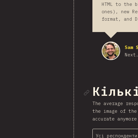
HTML to the b
ones), new Re
format, and D
Sam 
Next
Посила
Кільк
The average resp
the image of the
accurate anymore
Усі респонденти