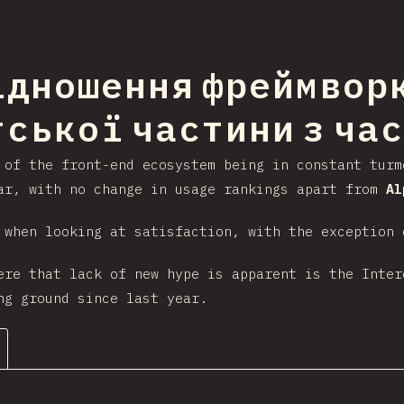
ідношення фреймворк
ння на секцію
ської частини з ча
 of the front-end ecosystem being in constant turm
ar, with no change in usage rankings apart from
Al
 when looking at satisfaction, with the exception
ere that lack of new hype is apparent is the Inte
g ground since last year.