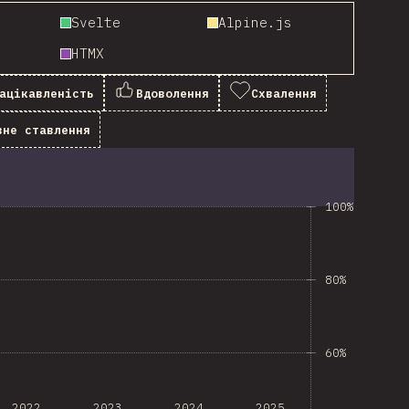
Svelte
Alpine.js
HTMX
ацікавленість
Вдоволення
Схвалення
вне ставлення
100%
80%
60%
2022
2023
2024
2025