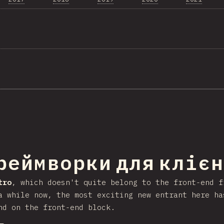
ння на секцію
реймворки для кліє
tro
, which doesn't quite belong to the front-end 
a while now, the most exciting new entrant here h
nd on the front-end block.