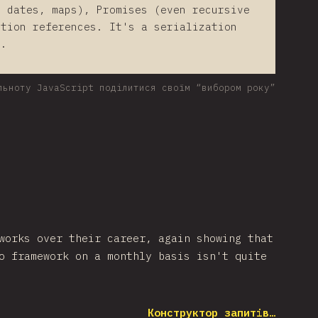
, dates, maps), Promises (even recursive
ction references. It's a serialization
t.
льноту JavaScript поділитися своїм “вибором року”
works over their career, again showing that
o framework on a monthly basis isn't quite
Конструктор запитів…