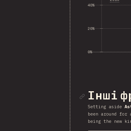
40%
20%
0%
Посила
Інші ф
Setting aside
As
been around for 
being the new ki