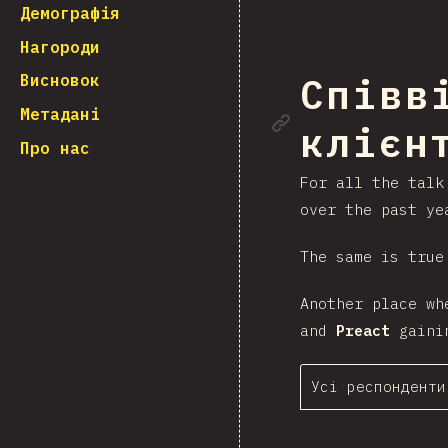
Демографія
Нагороди
Висновок
Співв
Посила
Метадані
клієнт
Про нас
For all the talk
over the past ye
The same is true
Another place wh
and
Preact
gainin
Усі респонденти