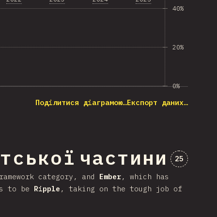
40%
20%
0%
Поділитися діаграмою…
Експорт даних…
нтської частини
Коментарі
25
framework category, and
Ember
, which has
as to be
Ripple
, taking on the tough job of