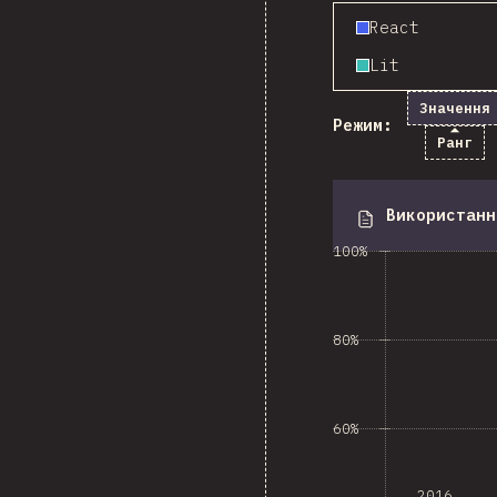
React
Lit
Значення
Режим:
Ранг
Використанн
100%
80%
60%
2016