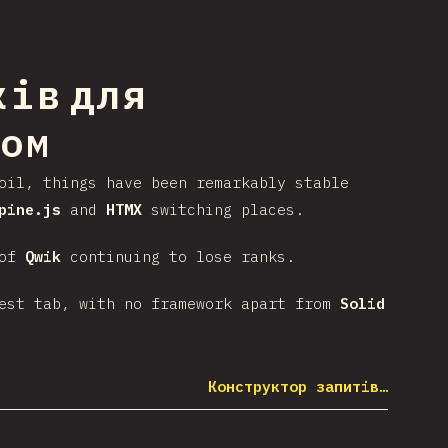
ів для
сом
oil, things have been remarkably stable
pine.js
and
HTMX
switching places.
 of
Qwik
continuing to lose ranks.
rest tab, with no framework apart from
Solid
Конструктор запитів…