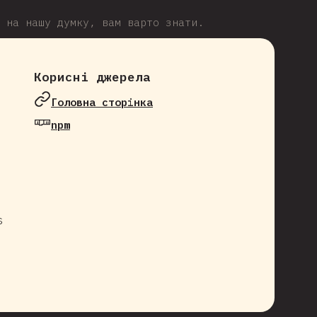
 на нашу думку, вам варто знати.
Корисні джерела
Головна сторінка
npm
s