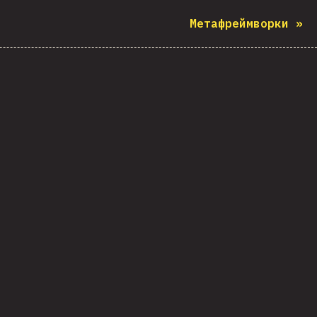
Метафреймворки
»
і
и