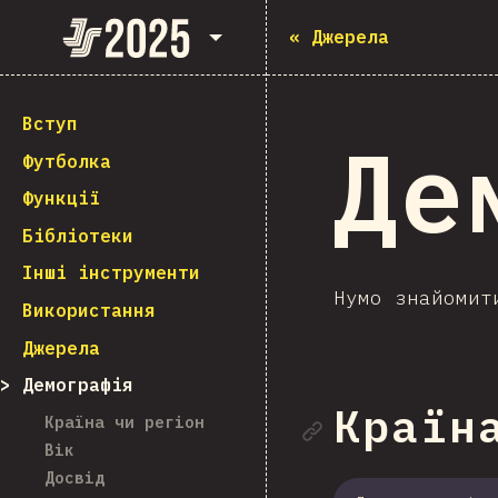
State of JavaScript 2025
«
Джерела
Вступ
Де
Футболка
Функції
Бібліотеки
Інші інструменти
Нумо знайомит
Використання
Джерела
Демографія
Посила
Країна
Країна чи регіон
Вік
Досвід