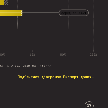
середнє:
34.1
40%
60%
80%
100%
их, хто відповів на питання
Поділитися діаграмою…
Експорт даних…
Коментарі
17