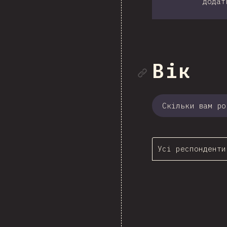
додат
Посила
Вік
Скільки вам ро
Усі респонденти