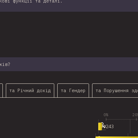
кові функції та деталі.
ння на секцію
ків?
та Річний дохід
та Гендер
та Порушення зд
0%
20
243
<20