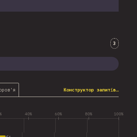
Коментар
3
оров'я
Конструктор запитів…
%
40%
60%
80%
100%