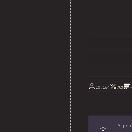
10,164
78%
У рез
💡