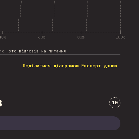
40%
60%
80%
100%
их, хто відповів на питання
Поділитися діаграмою…
Експорт даних…
в
Коментарі
10