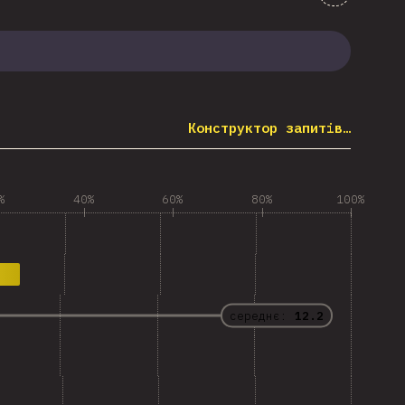
Конструктор запитів…
%
40%
60%
80%
100%
середнє:
12.2