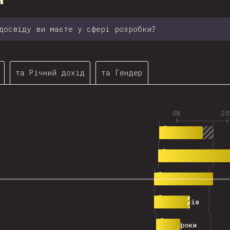
досвіду ви маєте у сфері розробки?
та Річний дохід
та Гендер
0%
20
1,725
0-4 роки
3,272
5-9 років
2,280
10-14 років
1,390
15-19 років
938
20-24 роки