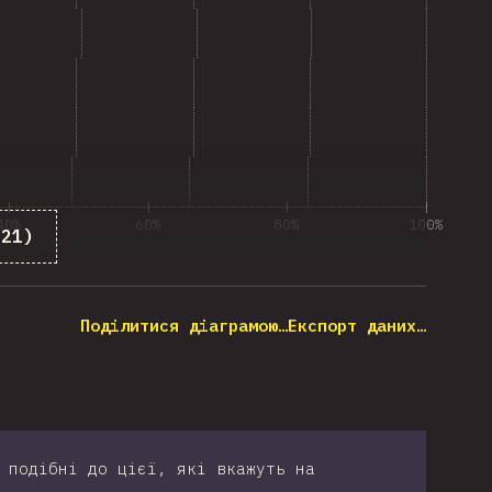
40%
60%
80%
100%
 21)
их, хто відповів на питання
Поділитися діаграмою…
Експорт даних…
 подібні до цієї, які вкажуть на