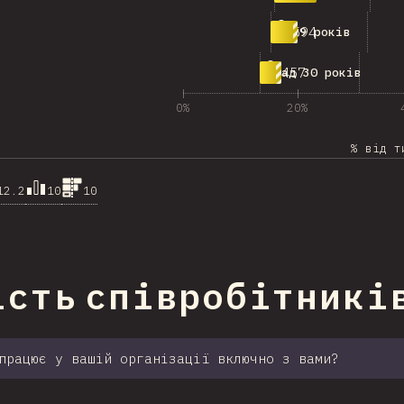
594
25-29 років
457
Понад 30 років
0%
20%
% від т
12.2
10
10
ння на секцію
ість співробітникі
працює у вашій організації включно з вами?