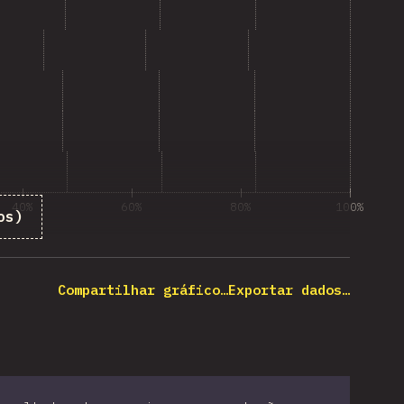
40%
60%
80%
100%
os)
de respostas das questões
Compartilhar gráfico…
Exportar dados…