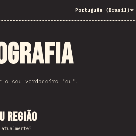
Português (Brasil)
ografia
r o seu verdadeiro "eu".
 seção
ou região
 atualmente?