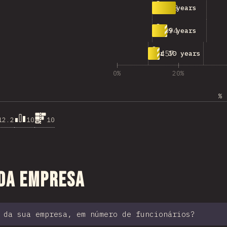
938
20-24 years
594
25-29 years
457
Over 30 years
0%
20%
% 
12.2
10
10
 seção
da empresa
 da sua empresa, em número de funcionários?