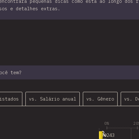
encontrará pequenas dicas como esta ao longo dos r
sos e detalhes extras.
 seção
ocê tem?
istados
vs. Salário anual
vs. Gênero
vs. D
0%
20
243
<20