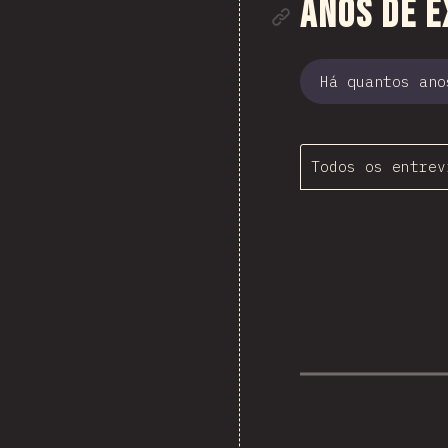
Link para
Anos de e
Há quantos ano
Todos os entrev