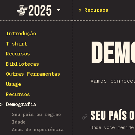
State of JavaScript 2025
«
Recursos
Introdução
Dem
T-shirt
Recursos
Bibliotecas
Outras Ferramentas
Vamos conhece
Usage
Recursos
Demografia
Link para
Seu país 
Seu país ou região
Idade
Onde você reside
Anos de experiência