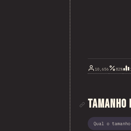
10,656
82%
Link para
Tamanho 
Qual o tamanho