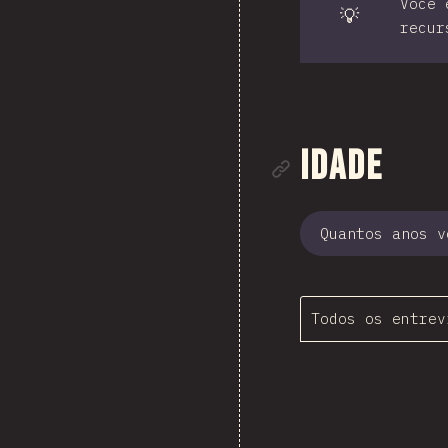
Você 
💡
recur
Link para
Idade
Quantos anos v
Todos os entrev