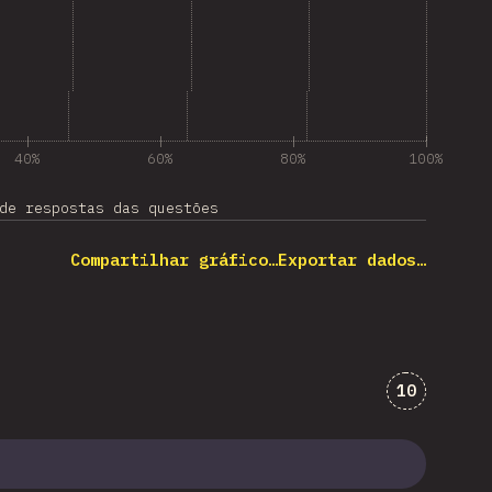
40%
60%
80%
100%
de respostas das questões
Compartilhar gráfico…
Exportar dados…
Comentári
10