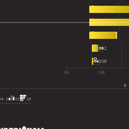
3,044
20-29
4,506
30-39
1,903
40-49
442
50-59
108
>60
0%
20%
% 
34.1
33
10