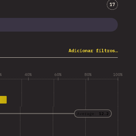
Comentári
17
Adicionar filtros…
%
40%
60%
80%
100%
Average:
12.2