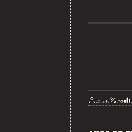
10,246
79%