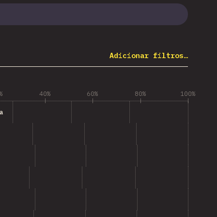
Adicionar filtros…
%
40%
60%
80%
100%
a