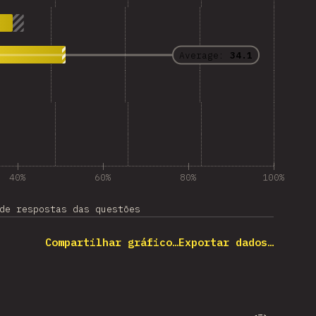
Average:
34.1
40%
60%
80%
100%
de respostas das questões
Compartilhar gráfico…
Exportar dados…