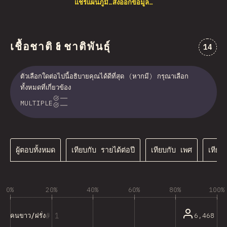
แชร์แผนภูมิ…
ส่งออกข้อมูล…
เชื้อชาติ & ชาติพันธุ์
ความคิด
14
ตัวเลือกใดต่อไปนี้อธิบายคุณได้ดีที่สุด (หากมี) กรุณาเลือก
ทั้งหมดที่เกี่ยวข้อง
MULTIPLE
ผู้ตอบทั้งหมด
เทียบกับ รายได้ต่อปี
เทียบกับ เพศ
เทียบ
0%
20%
40%
60%
80%
100%
1
6,468
คนขาว/ฝรั่ง