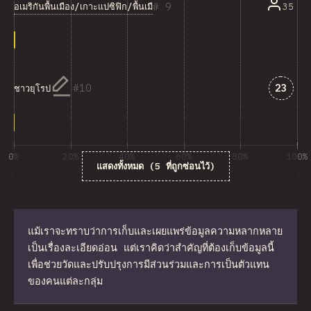
9
อเมริกันพื้นเมือง/เกาะแปซิฟิก/พื้นเมืองออสเตรเลีย
35
คำตอบที
10
23
ชาวยุโรป
0%
20%
40%
60%
80%
100%
แสดงทั้งหมด (5 ที่ถูกซ่อนไว้)
% ของผู้ตอบคำถาม
แม้เราจะทราบว่าการเก็บและเผยแพร่ข้อมูลความหลากหลาย
เป็นเรื่องละเอียดอ่อน แต่เราคิดว่าสำคัญที่ต้องเก็บข้อมูลนี้
เพื่อช่วยวัดและปรับปรุงการมีส่วนร่วมและการเป็นตัวแทน
ของคนแต่ละกลุ่ม