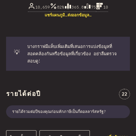
10,659
82%
365.8
75
10
แชร์แผนภูมิ…
ส่งออกข้อมูล…
บางกราฟมีแท็บเพิ่มเติมที่เสนอการแบ่งข้อมูลที่
💡
สอดคล้องกันหรือข้อมูลที่เกี่ยวข้อง อย่าลืมตรวจ
สอบดู!
รายได้ต่อปี
ความคิ
22
รายได้รวมต่อปีของคุณก่อนหักภาษีเป็นกี่ดอลลาร์สหรัฐ?