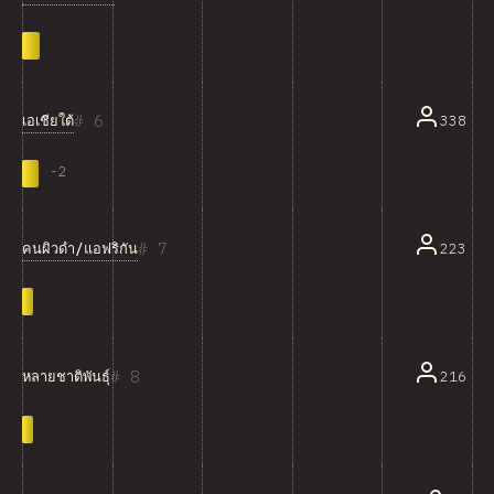
6
เอเชียใต้
338
-
2
7
คนผิวดำ/แอฟริกัน
223
8
216
หลายชาติพันธุ์