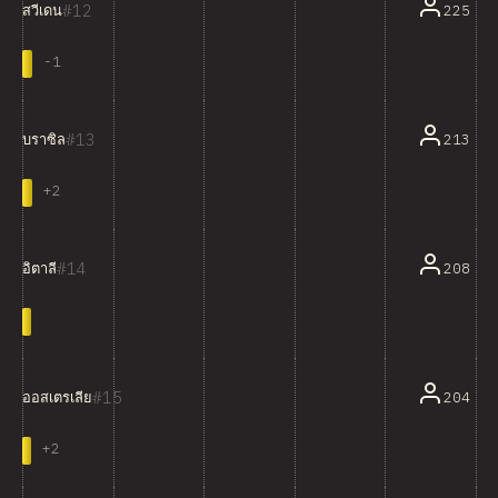
12
225
สวีเดน
-
1
13
213
บราซิล
+
2
14
208
อิตาลี
15
204
ออสเตรเลีย
+
2