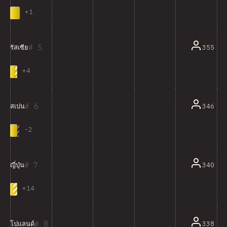
+
1
5
355
รัสเซีย
+
4
6
346
สเปน
-
2
7
340
ญี่ปุ่น
+
14
8
338
โปแลนด์