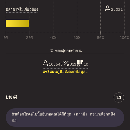
มีสาขาที่ไม่เกี่ยวข้อง
2,031
0%
20%
40%
60%
80%
100%
% ของผู้ตอบคำถาม
10,545
81%
10
แชร์แผนภูมิ…
ส่งออกข้อมูล…
เพศ
ความคิ
11
ตัวเลือกใดต่อไปนี้อธิบายคุณได้ดีที่สุด (หากมี) กรุณาเลือกหนึ่ง
ข้อ