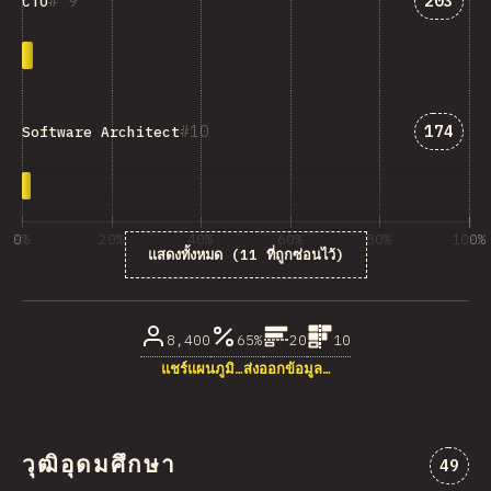
9
203
CTO
คำตอบที
10
174
Software Architect
0%
20%
40%
60%
80%
100%
แสดงทั้งหมด (11 ที่ถูกซ่อนไว้)
% ของผู้ตอบคำถาม
8,400
65%
20
10
แชร์แผนภูมิ…
ส่งออกข้อมูล…
วุฒิอุดมศึกษา
ความคิ
49