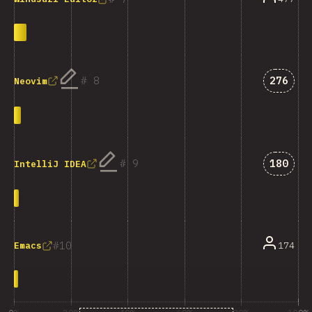
คำตอบที่
8
276
Neovim
คำตอบที
9
180
IntelliJ IDEA
10
174
Emacs