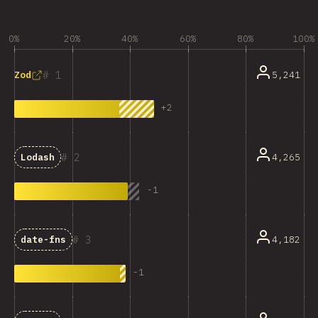
0%
20%
40%
60%
80%
100%
1
5,241
Zod
+
2
2
4,265
Lodash
-
1
3
4,182
date-fns
-
1