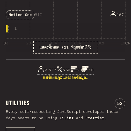
10
167
Motion One
-
1
0%
20%
40%
60%
80%
100%
แสดงทั้งหมด (11 ที่ถูกซ่อนไว้)
% ของผู้ตอบคำถาม
9,717
75%
20
10
แชร์แผนภูมิ…
ส่งออกข้อมูล…
Utilities
ความคิ
52
Every self-respecting JavaScript developer these
days seems to be using
ESLint
and
Prettier
.