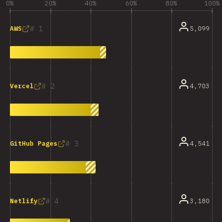
0%
20%
40%
60%
80%
100%
1
5,099
AWS
2
4,703
Vercel
3
4,541
GitHub Pages
4
3,180
Netlify