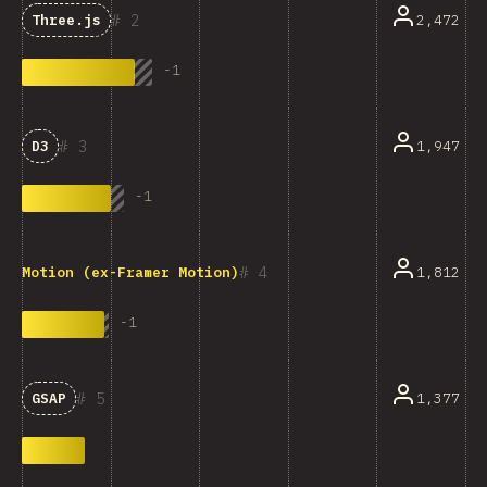
2
2,472
Three.js
-
1
3
1,947
D3
-
1
4
1,812
Motion (ex-Framer Motion)
-
1
5
1,377
GSAP