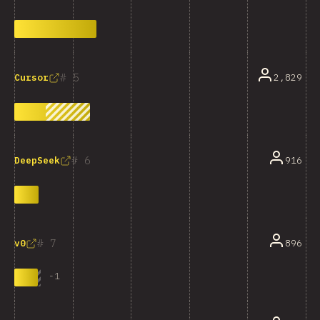
5
2,829
Cursor
6
916
DeepSeek
7
896
v0
-
1