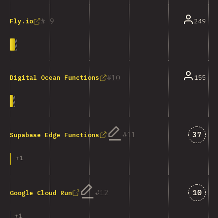
9
249
Fly.io
10
155
Digital Ocean Functions
คำตอบท
11
37
Supabase Edge Functions
+
1
คำตอบท
12
10
Google Cloud Run
+
1