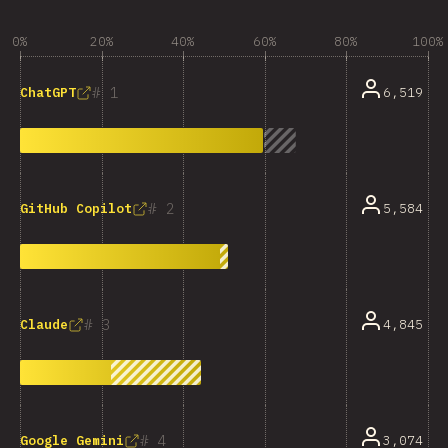
0%
20%
40%
60%
80%
100%
1
6,519
ChatGPT
2
5,584
GitHub Copilot
3
4,845
Claude
4
3,074
Google Gemini