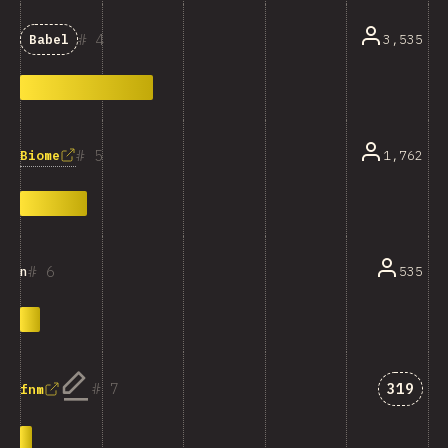
4
3,535
Babel
5
Biome
1,762
6
535
n
คำตอบที่
7
319
fnm