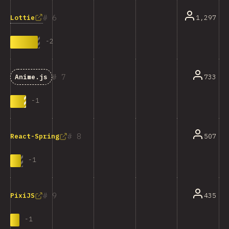
6
Lottie
1,297
-
2
7
733
Anime.js
-
1
8
507
React-Spring
-
1
9
435
PixiJS
-
1