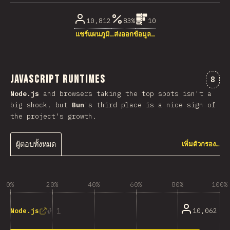
10,812
83%
10
แชร์แผนภูมิ…
ส่งออกข้อมูล…
JavaScript Runtimes
ความ
8
Node.js
and browsers taking the top spots isn't a
big shock, but
Bun
's third place is a nice sign of
the project's growth.
ผู้ตอบทั้งหมด
เพิ่มตัวกรอง…
0%
20%
40%
60%
80%
100%
1
10,062
Node.js