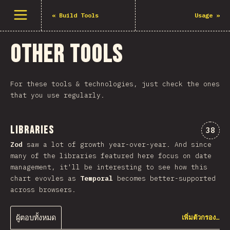
เปิดเมนู
«
Build Tools
Usage
»
Other Tools
For these tools & technologies, just check the ones
that you use regularly.
Libraries
ความคิ
38
Zod
saw a lot of growth year-over-year. And since
many of the libraries featured here focus on date
management, it'll be interesting to see how this
chart evovles as
Temporal
becomes better-supported
across browsers.
ผู้ตอบทั้งหมด
เพิ่มตัวกรอง…