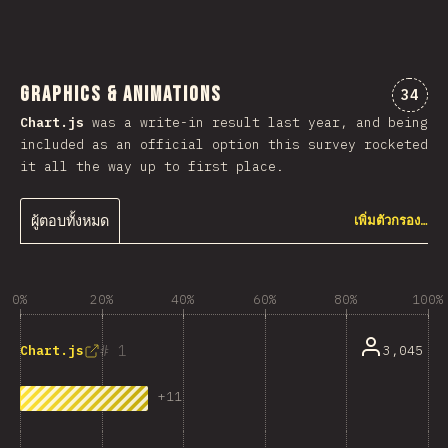
Graphics & Animations
ความค
34
Chart.js
was a write-in result last year, and being
included as an official option this survey rocketed
it all the way up to first place.
ผู้ตอบทั้งหมด
เพิ่มตัวกรอง…
0%
20%
40%
60%
80%
100%
1
3,045
Chart.js
+
11