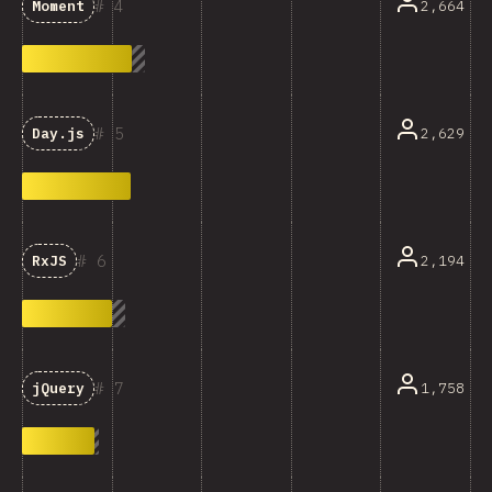
4
2,664
Moment
5
2,629
Day.js
6
2,194
RxJS
7
1,758
jQuery