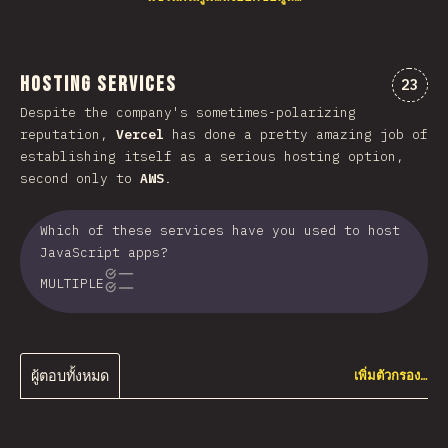
Hosting Services
ความค
23
Despite the company's sometimes-polarizing
reputation,
Vercel
has done a pretty amazing job of
establishing itself as a serious hosting option,
second only to
AWS
.
Which of these services have you used to host
JavaScript apps?
MULTIPLE
ผู้ตอบทั้งหมด
เพิ่มตัวกรอง…