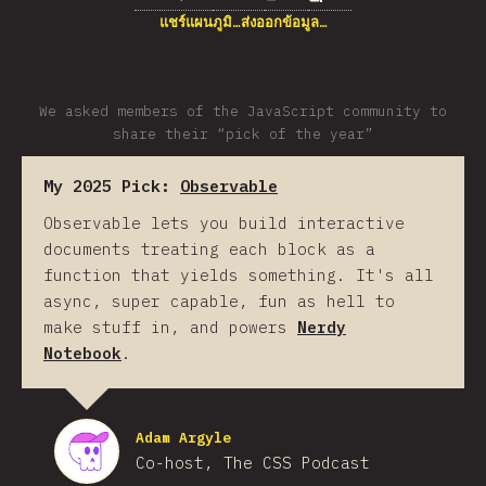
แชร์แผนภูมิ…
ส่งออกข้อมูล…
We asked members of the JavaScript community to
share their “pick of the year”
My 2025 Pick:
Observable
Observable lets you build interactive
documents treating each block as a
function that yields something. It's all
async, super capable, fun as hell to
make stuff in, and powers
Nerdy
Notebook
.
Adam Argyle
Co-host, The CSS Podcast