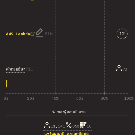
คำตอบท
10
12
AWS Lambda
11
คำตอบอื่นๆ
73
0%
20%
40%
60%
80%
100%
% ของผู้ตอบคำถาม
11,141
86%
10
แชร์แผนภูมิ…
ส่งออกข้อมูล…