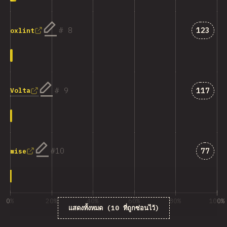
คำตอบที่
8
123
oxlint
คำตอบที่
9
117
Volta
คำตอบที
10
77
mise
0%
20%
40%
60%
80%
100%
แสดงทั้งหมด (10 ที่ถูกซ่อนไว้)
% ของผู้ตอบคำถาม