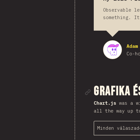
Observable le
something. I
Adam
Co-h
Rész mego
Grafika é
Chart.js
was a wr
all the way up t
Minden válaszad