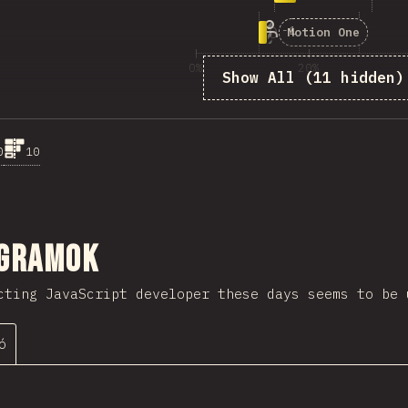
10
-
1
167
Motion One
0%
20%
Show All (11 hidden)
A kér
0
10
sztása
gramok
cting JavaScript developer these days seems to be
ó