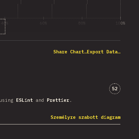
40%
60%
80%
100%
désre válaszolók százaléka
Share Chart…
Export Data…
Kommentek
52
 using
ESLint
and
Prettier
.
Személyre szabott diagram