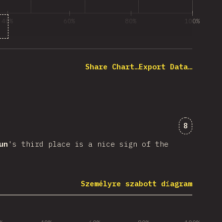
 “mise”
40%
60%
80%
100%
désre válaszolók százaléka
Share Chart…
Export Data…
Kommente
8
un
's third place is a nice sign of the
Személyre szabott diagram