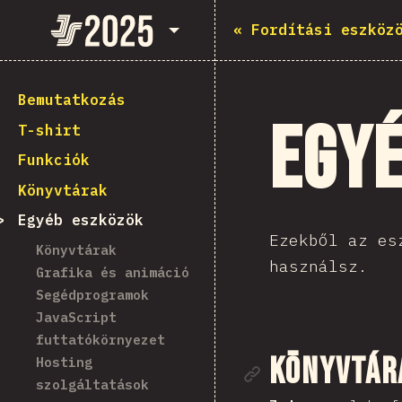
State of JavaScript 2025
«
Fordítási eszköz
Bemutatkozás
Egy
T-shirt
Funkciók
Könyvtárak
Egyéb eszközök
Ezekből az es
Könyvtárak
használsz.
Grafika és animáció
Segédprogramok
JavaScript
futtatókörnyezet
Rész mego
Könyvtár
Hosting
szolgáltatások