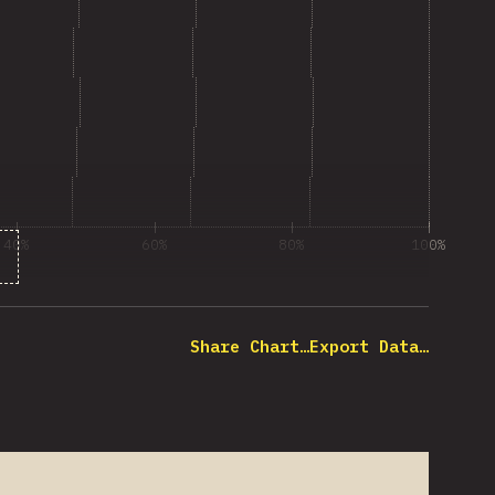
40%
60%
80%
100%
désre válaszolók százaléka
Share Chart…
Export Data…