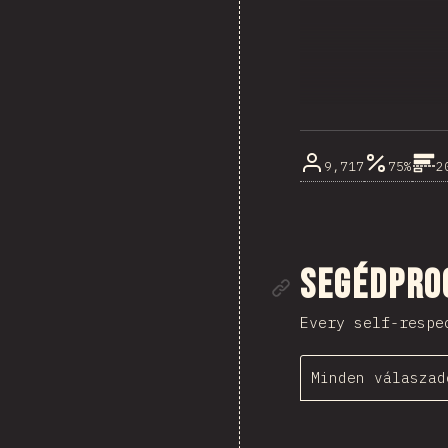
9,717
75%
2
Rész mego
Segédpro
Every self-respe
Minden válaszad