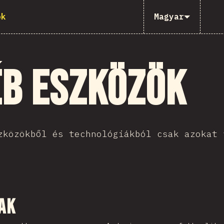
ök
Magyar
éb eszközök
zközökből és technológiákból csak azokat 
sztása
ak