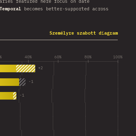
aries featured here focus on date
Temporal
becomes better-supported across
Személyre szabott diagram
%
40%
60%
80%
100%
+
2
-
1
-
1