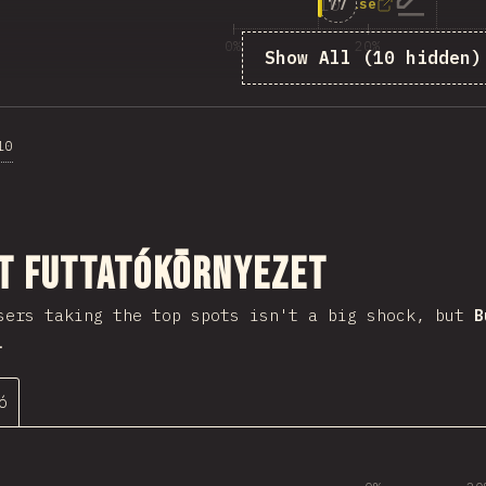
10
Answers matching
77
mise
0%
20%
Show All (10 hidden)
A kér
10
sztása
pt futtatókörnyezet
ers taking the top spots isn't a big shock, but
B
.
ó