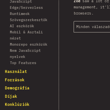
Zod
saw a lot of 
JavaScript
management, it'l
Edge/Serverless
browsers.
Runtimeok
Szövegszerkesztők
AI eszközök
Minden válaszad
Mobil & Asztali
nézet
Monorepo eszközök
Nem JavaScript
nyelvek
Top Features
Használat
Források
Demográfia
Díjak
Konklúziók