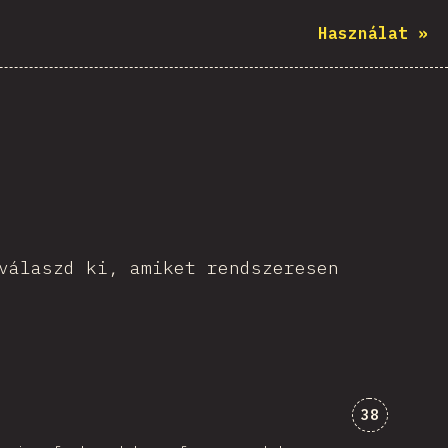
Használat
»
válaszd ki, amiket rendszeresen
Kommentek
38