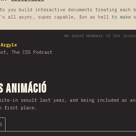
ts you build interactive documents treating each 
t's all async, super capable, fun as hell to make 
We asked members of the JavaS
 Argyle
ost, The CSS Podcast
sztása
s animáció
ite-in result last year, and being included as an
o first place.
ó