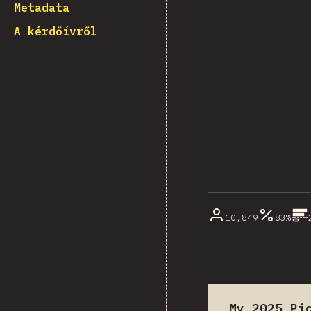
Metadata
A kérdőívről
10,849
83%
My 2025 Pi