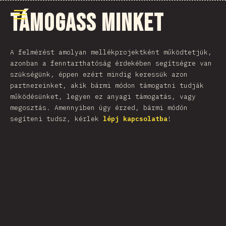
Menü megnyitása
Támogass minket
A felmérést amolyan mellékprojektként működtetjük,
azonban a fenntarthatóság érdekében segítségre van
szükségünk, éppen ezért mindig keressük azon
partnereinket, akik bármi módon támogatni tudják
működésünket, legyen ez anyagi támogatás, vagy
megosztás. Amennyiben úgy érzed, bármi módón
segíteni tudsz, kérlek
lépj kapcsolatba
!