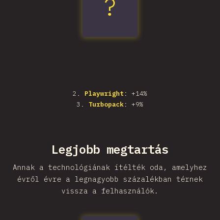
?
Vitest
2
.
Playwright
: +14%
3
.
Turbopack
: +9%
Legjobb megtartás
Annak a technológiának ítélték oda, amelyhez
évről évre a legnagyobb százalékban térnek
vissza a felhasználók.