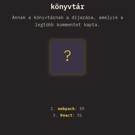
könyvtár
Annak a könyvtárnak a díjazása, amelyik a
legtöbb kommentet kapta.
?
Next.js
2
.
webpack
: 59
3
.
React
: 51