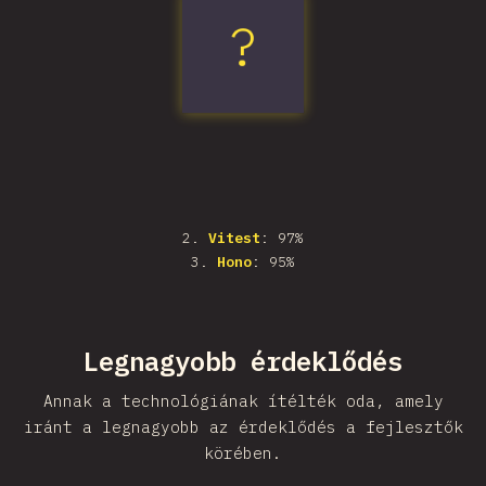
?
Vite
2
.
Vitest
: 97%
3
.
Hono
: 95%
Legnagyobb érdeklődés
Annak a technológiának ítélték oda, amely
iránt a legnagyobb az érdeklődés a fejlesztők
körében.