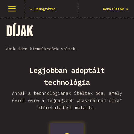
Menü megnyitása
«
Demográfia
Konklúziók
»
Díjak
Amik idén kiemelkedőek voltak.
Legjobban adoptált
technológia
Annak a technológiának ítélték oda, amely
évről évre a legnagyobb „használnám újra”
előrehaladást mutatta.