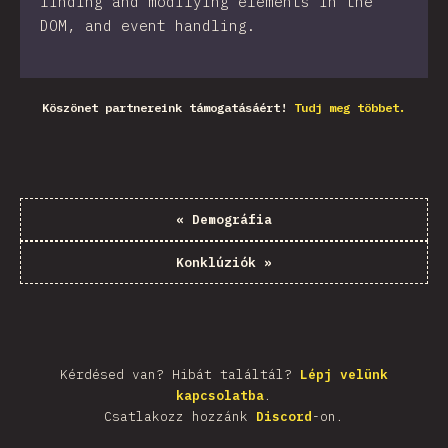
finding and modifying elements in the
DOM, and event handling.
Köszönet partnereink támogatásáért!
Tudj meg többet.
«
Demográfia
Konklúziók
»
Kérdésed van? Hibát találtál?
Lépj velünk
kapcsolatba
.
Csatlakozz hozzánk
Discord
-on.