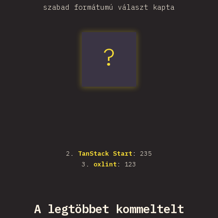
szabad formátumú választ kapta
?
fnm
2
.
TanStack Start
: 235
3
.
oxlint
: 123
A legtöbbet kommeltelt