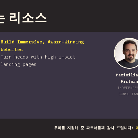
크 공유
는 리소스
Build Immersive, Award-Winning
Websites
Turn heads with high-impact
landing pages
Maximilia
Firtman
INDEPENDE
CONSULTAN
우리를 지원해 준 파트너들께 감사 드립니다!