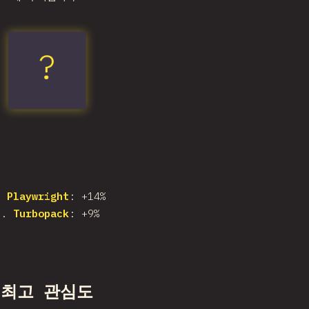
?
Vitest
.
Playwright
: +14%
3
.
Turbopack
: +9%
최고 관심도