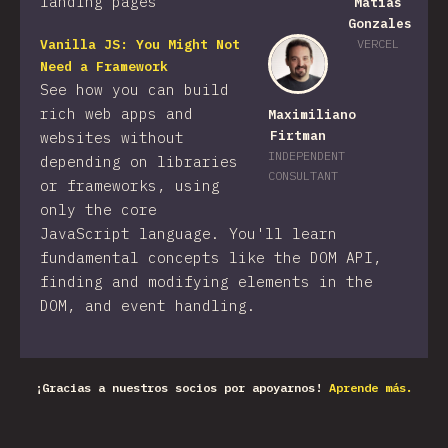
landing pages
Matias
Gonzales
Vanilla JS: You Might Not
VERCEL
Need a Framework
See how you can build
rich web apps and
Maximiliano
Firtman
websites without
INDEPENDENT
depending on libraries
CONSULTANT
or frameworks, using
only the core
JavaScript language. You'll learn
fundamental concepts like the DOM API,
finding and modifying elements in the
DOM, and event handling.
¡Gracias a nuestros socios por apoyarnos!
Aprende más.