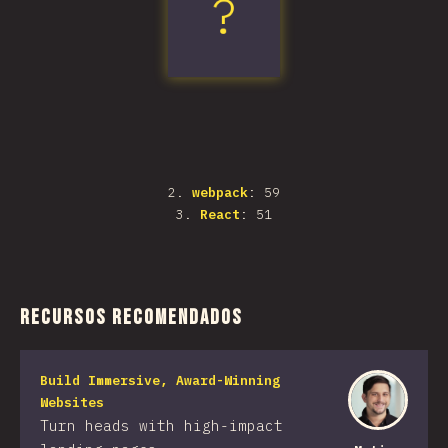
?
Next.js
2
.
webpack
: 59
3
.
React
: 51
Recursos recomendados
Build Immersive, Award-Winning
Websites
Turn heads with high-impact