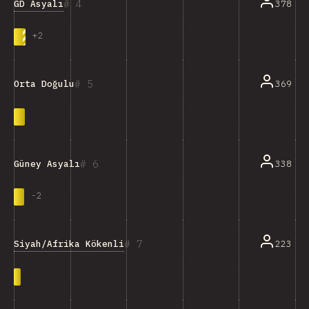
4
GD Asyalı
378
+
2
5
369
Orta Doğulu
6
338
Güney Asyalı
-
2
7
Siyah/Afrika Kökenli
223