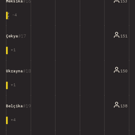
16
153
Meksika
-
4
17
151
Çekya
+
1
18
150
Ukrayna
+
1
19
138
Belçika
+
4