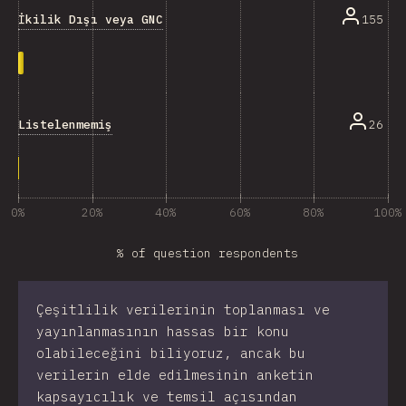
İkilik Dışı veya GNC
155
Listelenmemiş
26
0%
20%
40%
60%
80%
100%
% of question respondents
Çeşitlilik verilerinin toplanması ve
yayınlanmasının hassas bir konu
olabileceğini biliyoruz, ancak bu
verilerin elde edilmesinin anketin
kapsayıcılık ve temsil açısından