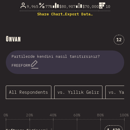
9,965
77%
$80,907
$70,000
10
Share Chart…
Export Data…
Ünvan
Comme
12
Partilerde kendini nasıl tanıtırsınız?
FREEFORM
All Respondents
vs. Yıllık Gelir
vs. Yaş
0%
20%
40%
60%
80%
100%
Answers 