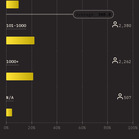
Average:
365.8
101-1000
2,380
1000+
2,262
N/A
507
0%
20%
40%
60%
80%
100%