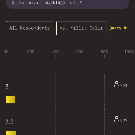
Şirketinizin büyüklüğü nedir?
All Respondents
vs. Yıllık Gelir
Query Buil
0%
20%
40%
60%
80%
100%
1
761
2-5
889