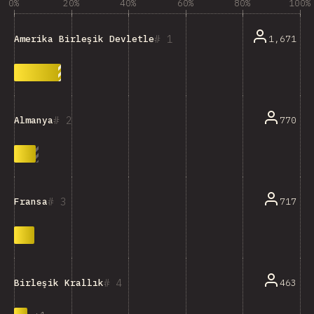
0%
20%
40%
60%
80%
100%
1
1,671
Amerika Birleşik Devletleri
2
770
Almanya
3
717
Fransa
4
463
Birleşik Krallık