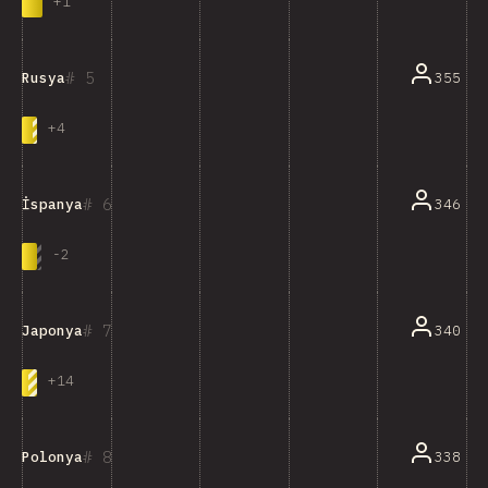
+
1
5
355
Rusya
+
4
6
346
İspanya
-
2
7
340
Japonya
+
14
8
338
Polonya