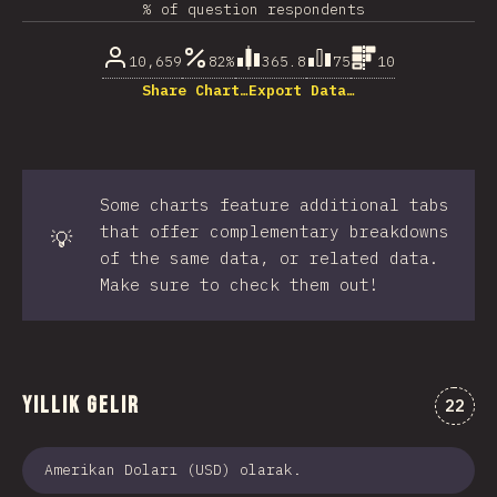
% of question respondents
10,659
82%
365.8
75
10
Share Chart…
Export Data…
Some charts feature additional tabs
that offer complementary breakdowns
💡
of the same data, or related data.
Make sure to check them out!
Yıllık Gelir
Comme
22
Amerikan Doları (USD) olarak.