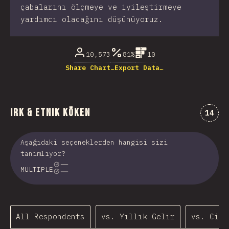
çabalarını ölçmeye ve iyileştirmeye
yardımcı olacağını düşünüyoruz.
10,573
81%
10
Share Chart…
Export Data…
Irk & Etnik Köken
Comme
14
Aşağıdaki seçeneklerden hangisi sizi
tanımlıyor?
MULTIPLE
All Respondents
vs. Yıllık Gelir
vs. Cins