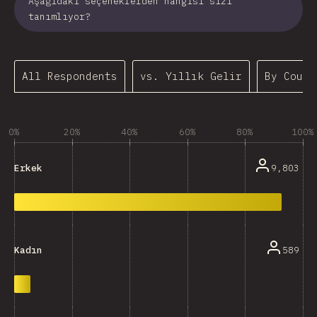
Aşağıdaki seçeneklerden hangisi sizi
tanımlıyor?
All Respondents
vs. Yıllık Gelir
By Count
0%
20%
40%
60%
80%
100%
9,803
Erkek
589
Kadın