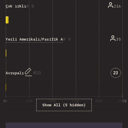
8
216
Çok ırklı
9
Yerli Amerikalı/Pasifik Adalı/Yerli Avustralyalı
35
Answe
10
23
Avrupalı
0%
20%
40%
60%
80%
100%
Show All (5 hidden)
% of question respondents