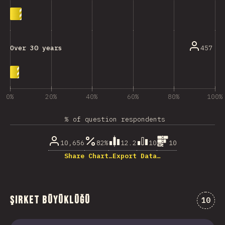
457
Over 30 years
0%
20%
40%
60%
80%
100%
% of question respondents
10,656
82%
12.2
10
10
Share Chart…
Export Data…
Şirket Büyüklüğü
Comme
10