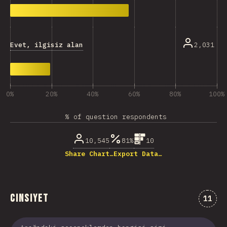
Evet, ilgisiz alan
2,031
0%
20%
40%
60%
80%
100%
% of question respondents
10,545
81%
10
Share Chart…
Export Data…
Cinsiyet
Comme
11