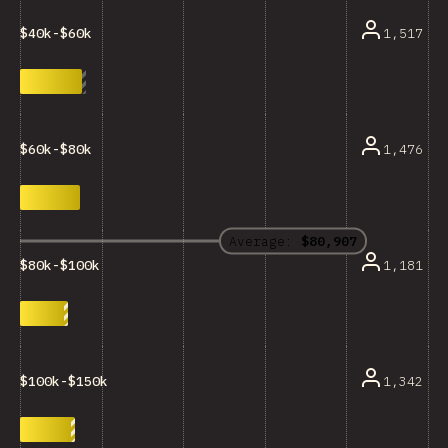
1,517
$40k-$60k
1,476
$60k-$80k
Average:
$80,907
1,181
$80k-$100k
1,342
$100k-$150k