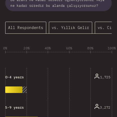
ne kadar süredir bu alanda çalışıyorsunuz?
All Respondents
vs. Yıllık Gelir
vs. Cins
0%
20%
40%
60%
80%
100%
1,725
0-4 years
3,272
5-9 years