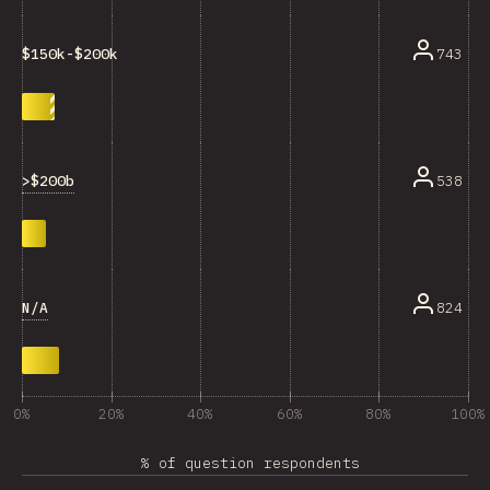
743
$150k-$200k
>$200b
538
N/A
824
0%
20%
40%
60%
80%
100%
% of question respondents