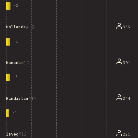
-
2
9
319
Hollanda
-
1
10
301
Kanada
-
3
11
244
Hindistan
-
1
12
225
İsveç