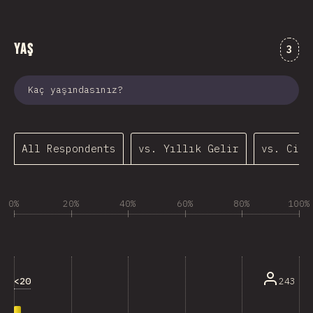
Yaş
Comm
3
Kaç yaşındasınız?
All Respondents
vs. Yıllık Gelir
vs. Cins
0%
20%
40%
60%
80%
100%
<20
243