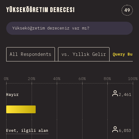
Yükseköğretim Derecesi
Comme
49
Yükseköğretim dereceniz var mı?
All Respondents
vs. Yıllık Gelir
Query Buil
0%
20%
40%
60%
80%
100%
2,461
Hayır
Evet, ilgili alan
6,053