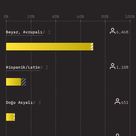
0%
20%
40%
60%
80%
100%
1
Beyaz, Avrupalı
6,468
2
Hispanik/Latin
1,108
3
651
Doğu Asyalı