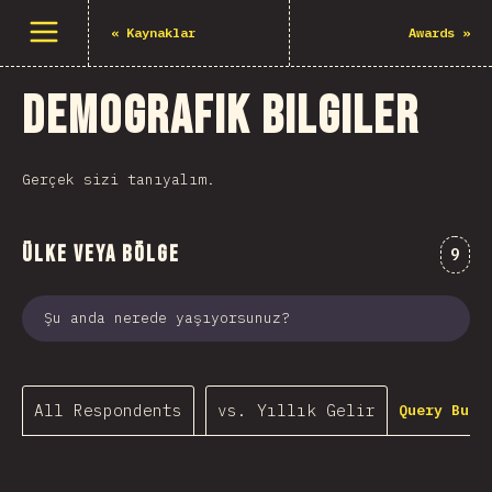
Menüyü aç
«
Kaynaklar
Awards
»
Demografik Bilgiler
Gerçek sizi tanıyalım.
Ülke veya Bölge
Comm
9
Şu anda nerede yaşıyorsunuz?
All Respondents
vs. Yıllık Gelir
Query Buil