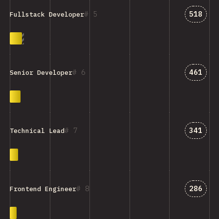
Answer
5
518
Fullstack Developer
Answer
6
461
Senior Developer
Answer
7
341
Technical Lead
Answer
8
286
Frontend Engineer