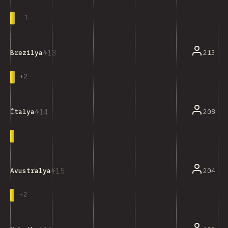
-
1
13
213
Brezilya
+
2
14
208
İtalya
15
204
Avustralya
+
2