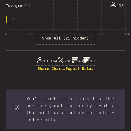
20
135
İsviçre
+
4
0%
20%
40%
60%
80%
100%
Show All (21 hidden)
% of question respondents
10,164
78%
40
10
Share Chart…
Export Data…
You'll find little hints like this
one throughout the survey results
💡
that will point out extra features
and details.