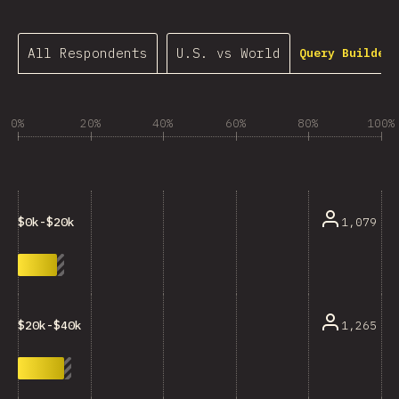
All Respondents
U.S. vs World
Query Builder…
0%
20%
40%
60%
80%
100%
1,079
$0k-$20k
1,265
$20k-$40k