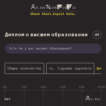
8,400
65%
20
10
Share Chart…
Export Data…
Диплом о высшем образовании
Комме
49
Есть ли у вас высшее образование?
Общее количество
vs. Годовая зарплата
Query
0%
20%
40%
60%
80%
100%
2,461
Нет