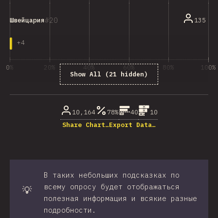
20
135
Швейцария
+
4
0%
20%
40%
60%
80%
100%
Show All (21 hidden)
% ответивших на вопрос
10,164
78%
40
10
Share Chart…
Export Data…
В таких небольших подсказках по
всему опросу будет отображаться
💡
полезная информация и всякие разные
подробности.