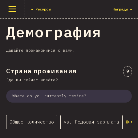
Открыть меню
«
Ресурсы
Награды
»
Демография
Давайте познакомимся с вами.
Страна проживания
Комм
9
Где вы сейчас живёте?
Where do you currently reside?
Общее количество
vs. Годовая зарплата
Query