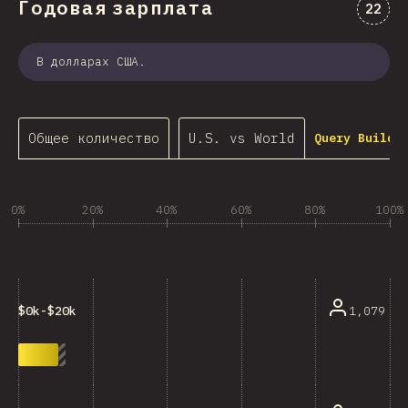
Годовая зарплата
Комме
22
В долларах США.
Общее количество
U.S. vs World
Query Builde
0%
20%
40%
60%
80%
100%
1,079
$0k-$20k