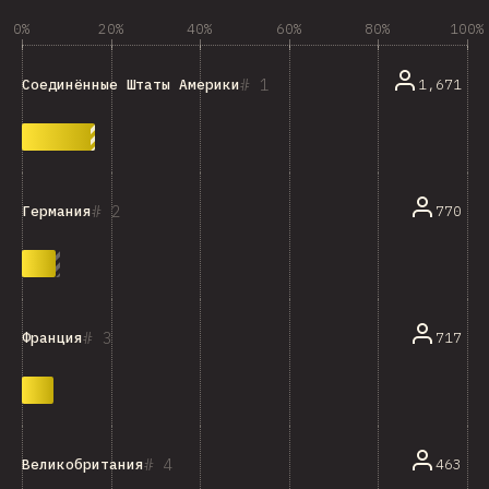
0%
20%
40%
60%
80%
100%
1
1,671
Соединённые Штаты Америки
2
770
Германия
3
717
Франция
4
463
Великобритания