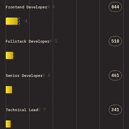
Answer
4
844
Frontend Developer
-
1
Answer
5
518
Fullstack Developer
Answer
6
461
Senior Developer
Answer
7
341
Technical Lead