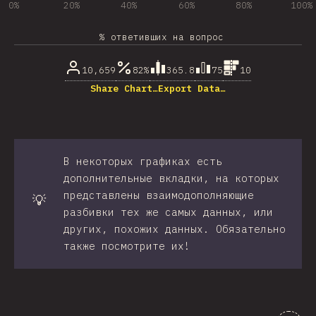
0%
20%
40%
60%
80%
100%
% ответивших на вопрос
10,659
82%
365.8
75
10
Share Chart…
Export Data…
В некоторых графиках есть
дополнительные вкладки, на которых
представлены взаимодополняющие
💡
разбивки тех же самых данных, или
других, похожих данных. Обязательно
также посмотрите их!