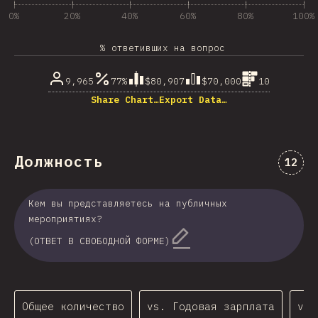
0%
20%
40%
60%
80%
100%
% ответивших на вопрос
9,965
77%
$80,907
$70,000
10
Share Chart…
Export Data…
Должность
Комме
12
Кем вы представляетесь на публичных
мероприятиях?
(ОТВЕТ В СВОБОДНОЙ ФОРМЕ)
Общее количество
vs. Годовая зарплата
vs.