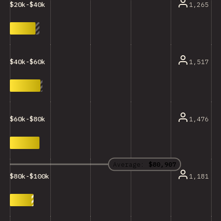
1,265
$20k-$40k
1,517
$40k-$60k
1,476
$60k-$80k
Average:
$80,907
1,181
$80k-$100k