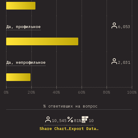
Да, профильное
6,053
Да, непрофильное
2,031
0%
20%
40%
60%
80%
100%
% ответивших на вопрос
10,545
81%
10
Share Chart…
Export Data…