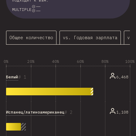
подходит к вам.
MULTIPLE
Общее количество
vs. Годовая зарплата
vs.
0%
20%
40%
60%
80%
100%
1
Белый
6,468
2
Испанец/латиноамериканец
1,108