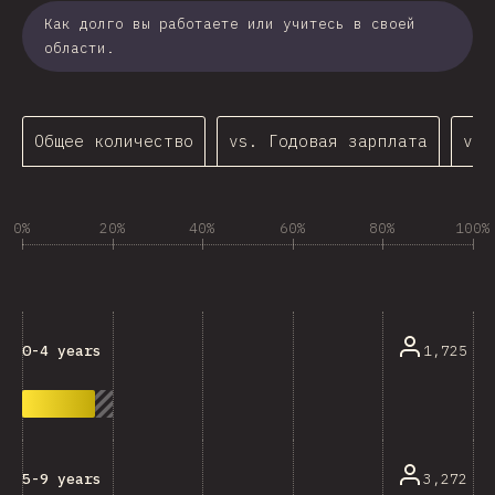
Как долго вы работаете или учитесь в своей
области.
Общее количество
vs. Годовая зарплата
vs.
0%
20%
40%
60%
80%
100%
1,725
0-4 years
3,272
5-9 years