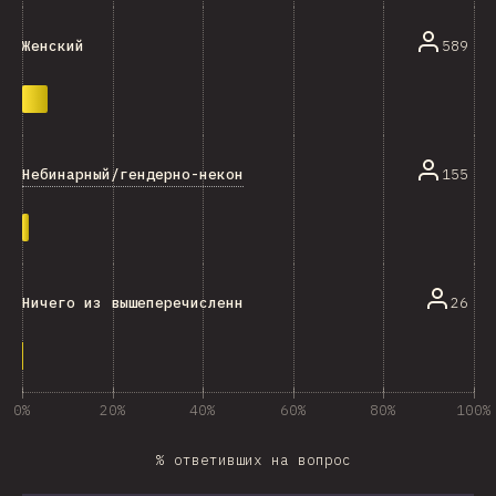
589
Женский
Небинарный/гендерно-неконформный
155
26
Ничего из вышеперечисленного
0%
20%
40%
60%
80%
100%
% ответивших на вопрос