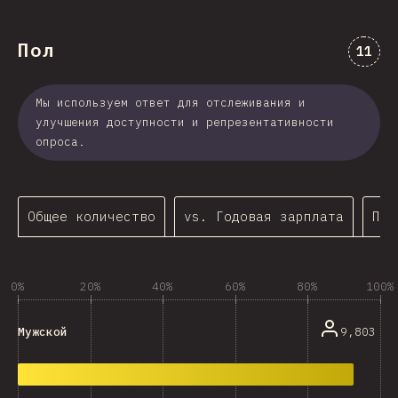
Пол
Комме
11
Мы используем ответ для отслеживания и
улучшения доступности и репрезентативности
опроса.
Общее количество
vs. Годовая зарплата
По 
0%
20%
40%
60%
80%
100%
9,803
Мужской