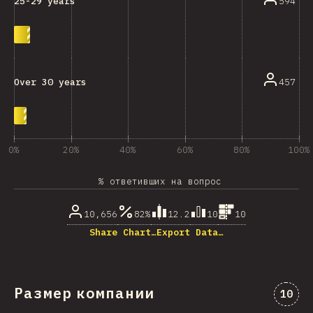
594
25-29 years
457
Over 30 years
0%
20%
40%
60%
80%
100%
% ответивших на вопрос
10,656
82%
12.2
10
10
Share Chart…
Export Data…
Размер компании
Комме
10