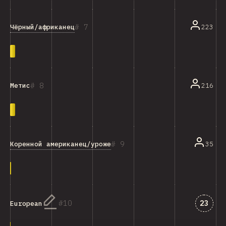
7
Чёрный/африканец
223
8
216
Метис
9
Коренной американец/уроженец островов Тихого океана/к
35
Answe
10
23
European