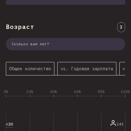
Возраст
Комм
3
Сколько вам лет?
Общее количество
vs. Годовая зарплата
vs.
0%
20%
40%
60%
80%
100%
<20
243