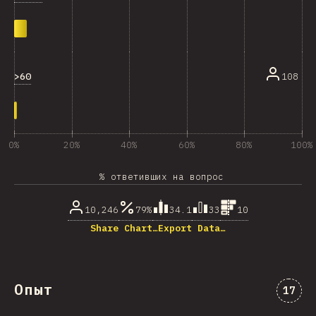
>60
108
0%
20%
40%
60%
80%
100%
% ответивших на вопрос
10,246
79%
34.1
33
10
Share Chart…
Export Data…
Опыт
Комме
17