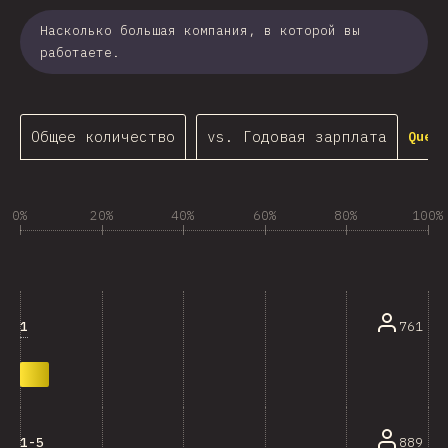
Насколько большая компания, в которой вы
работаете.
Общее количество
vs. Годовая зарплата
Query
0%
20%
40%
60%
80%
100%
1
761
1-5
889