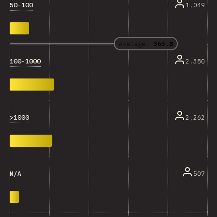
50-100
1,049
Average:
365.8
100-1000
2,380
>1000
2,262
N/A
507