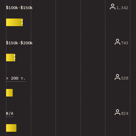
1,342
$100k-$150k
743
$150k-$200k
> 200 т.
538
N/A
824