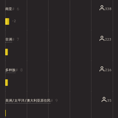
6
338
南亚
-
2
7
非洲
223
8
多种族
216
9
美洲/太平洋/澳大利亚原住民
35