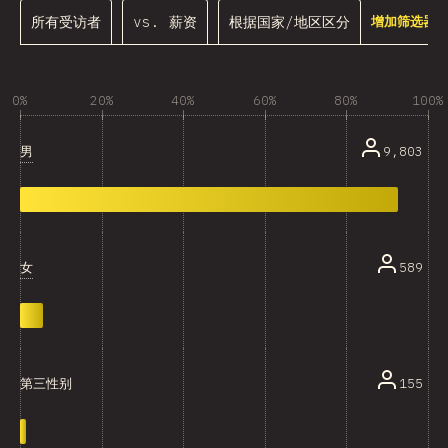
所有受访者
vs. 薪资
根据国家/地区区分
增加筛选器.
0%
20%
40%
60%
80%
100%
男
9,803
女
589
155
第三性别