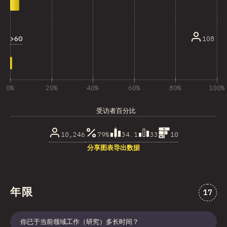
>60
108
0%
20%
40%
60%
80%
100%
受访者百分比
10,246
79%
34.1
33
10
分享图表
导出数据
年限
对“年
17
你已于当前领域工作（研究）多长时间？