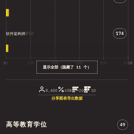
匹配“软
10
174
软件架构师
0%
20%
40%
60%
80%
100%
显示全部（隐藏了 11 个）
受访者百分比
8,400
65%
20
10
分享图表
导出数据
高等教育学位
对“高
49