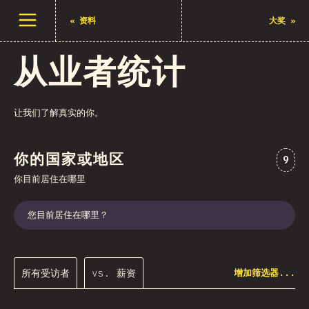
打开菜单
«
资料
大奖
»
从业者统计
让我们了解真实的你。
你的国家或地区
对“
9
你目前居住在哪里
您目前居住在哪里？
所有受访者
vs. 薪资
增加筛选器...