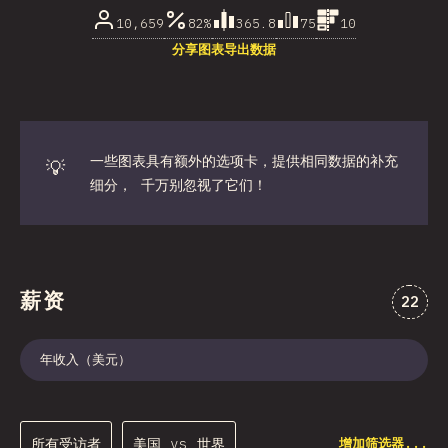
10,659
82%
365.8
75
10
分享图表
导出数据
一些图表具有额外的选项卡，提供相同数据的补充
💡
细分， 千万别忽视了它们！
薪资
对“薪
22
年收入（美元）
所有受访者
美国 vs 世界
增加筛选器...