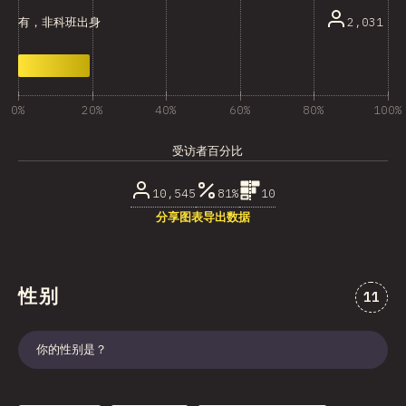
2,031
有，非科班出身
0%
20%
40%
60%
80%
100%
受访者百分比
10,545
81%
10
分享图表
导出数据
性别
对“性
11
你的性别是？