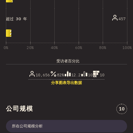
457
超过 30 年
0%
20%
40%
60%
80%
100%
受访者百分比
10,656
82%
12.2
10
10
分享图表
导出数据
公司规模
对“公
10
所在公司规模分析