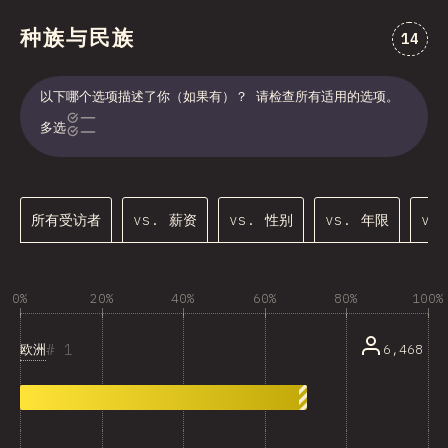
种族与民族
对“种
14
以下哪个选项描述了你（如果有）？ 请检查所有适用的选项。
多选
所有受访者
vs. 薪资
vs. 性别
vs. 年限
vs
0%
20%
40%
60%
80%
100%
1
欧洲
6,468