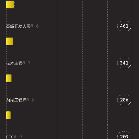
匹配“高
6
461
高级开发人员
匹配“技
7
341
技术主管
匹配“前
8
286
前端工程师
匹配“CT
9
203
CTO