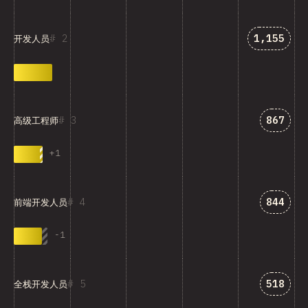
匹配“开发人
2
1,155
开发人员
匹配“高
3
867
高级工程师
+
1
匹配“前
4
844
前端开发人员
-
1
匹配“全
5
518
全栈开发人员