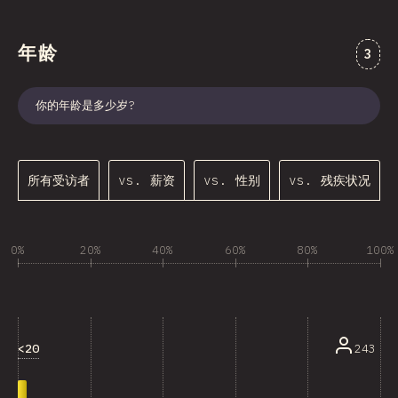
年龄
对“年
3
你的年龄是多少岁?
所有受访者
vs. 薪资
vs. 性别
vs. 残疾状况
0%
20%
40%
60%
80%
100%
<20
243