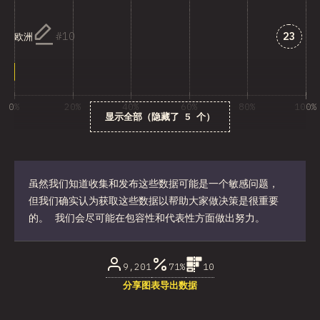
匹配“欧
10
23
欧洲
0%
20%
40%
60%
80%
100%
显示全部（隐藏了 5 个）
受访者百分比
虽然我们知道收集和发布这些数据可能是一个敏感问题，
但我们确实认为获取这些数据以帮助大家做决策是很重要
的。 我们会尽可能在包容性和代表性方面做出努力。
9,201
71%
10
分享图表
导出数据