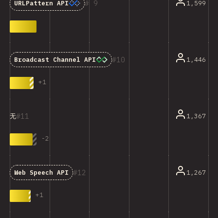
9
1,599
URLPattern API
10
1,446
Broadcast Channel API
+
1
11
1,367
无
-
2
12
1,267
Web Speech API
+
1