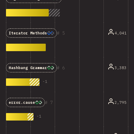
5
4,041
Iterator Methods
6
3,383
Hashbang Grammar
-
1
7
2,795
error.cause
-
1