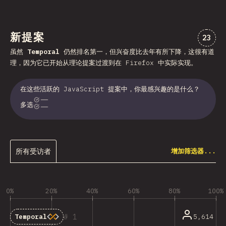
新提案
对“新
23
虽然
Temporal
仍然排名第一，但兴奋度比去年有所下降，这很有道
理，因为它已开始从理论提案过渡到在 Firefox 中实际实现。
在这些活跃的 JavaScript 提案中，你最感兴趣的是什么？
多选
所有受访者
增加筛选器...
0%
20%
40%
60%
80%
100%
1
5,614
Temporal