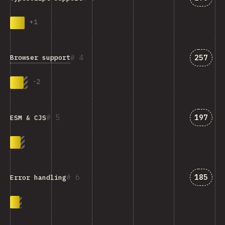
+
1
匹配“Bro
4
257
Browser support
-
2
匹配“ESM
5
197
ESM & CJS
匹配“Err
6
185
Error handling