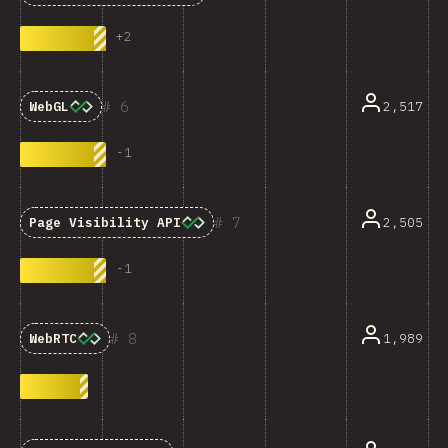
+
2
6
2,517
WebGL
-
1
7
2,505
Page Visibility API
-
1
8
1,989
WebRTC