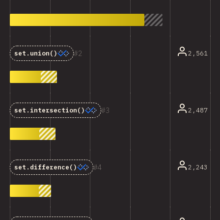
2
2,561
set.union()
3
2,487
set.intersection()
4
2,243
set.difference()