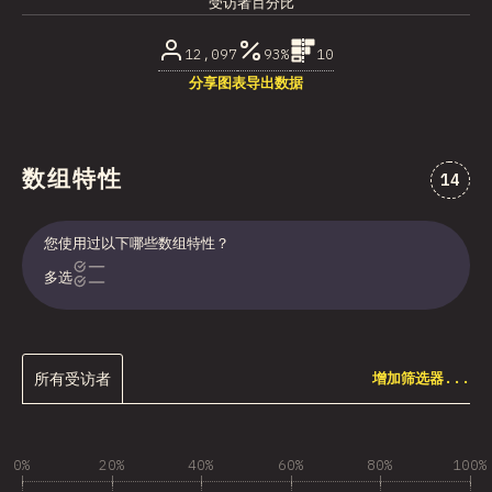
受访者百分比
12,097
93%
10
分享图表
导出数据
数组特性
对“数
14
您使用过以下哪些数组特性？
多选
所有受访者
增加筛选器...
0%
20%
40%
60%
80%
100%