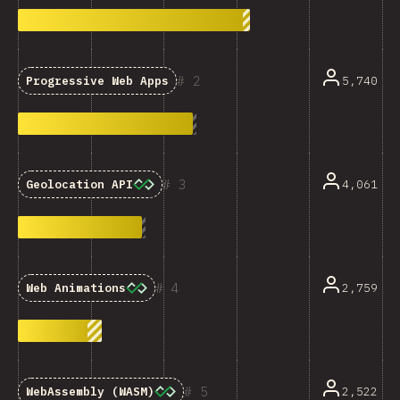
2
5,740
Progressive Web Apps
3
4,061
Geolocation API
4
2,759
Web Animations
5
2,522
WebAssembly (WASM)