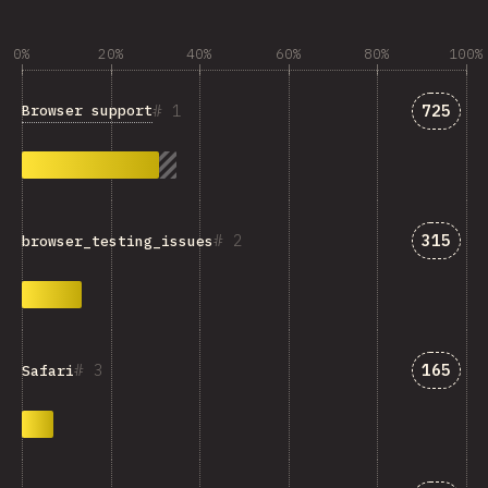
0%
20%
40%
60%
80%
100%
匹配“Bro
1
725
Browser support
匹配“bro
2
315
browser_testing_issues
匹配“Sa
3
165
Safari