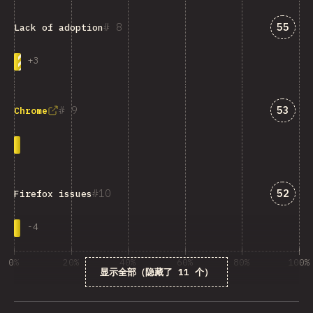
匹配“La
8
55
Lack of adoption
+
3
匹配“C
9
53
Chrome
匹配“Fi
10
52
Firefox issues
-
4
0%
20%
40%
60%
80%
100%
显示全部（隐藏了 11 个）
受访者百分比