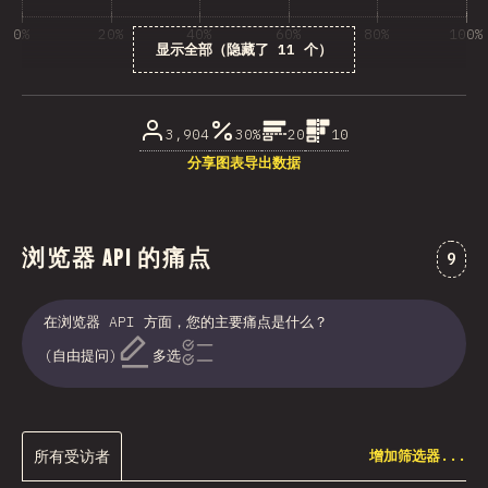
0%
20%
40%
60%
80%
100%
显示全部（隐藏了 11 个）
受访者百分比
3,904
30%
20
10
分享图表
导出数据
浏览器 API 的痛点
对“浏
9
在浏览器 API 方面，您的主要痛点是什么？
(自由提问)
多选
所有受访者
增加筛选器...