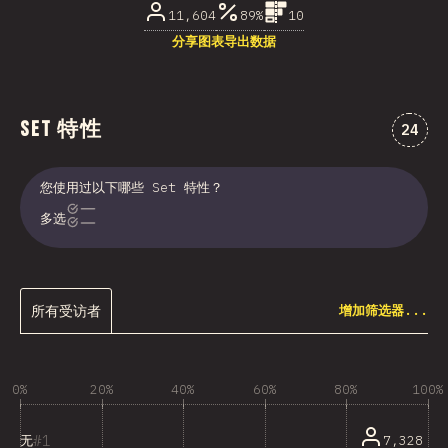
11,604
89%
10
分享图表
导出数据
Set 特性
对“Se
24
您使用过以下哪些 Set 特性？
多选
所有受访者
增加筛选器...
0%
20%
40%
60%
80%
100%
1
7,328
无