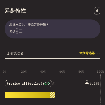
异步特性
对“异
6
您使用过以下哪些异步特性？
多选
所有受访者
增加筛选器...
0%
20%
40%
60%
80%
100%
1
6,035
Promise.allSettled()