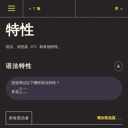
打开菜单
«
T 恤
库
»
特性
语法、浏览器 API 和其他特性。
语法特性
对“语
6
您使用过以下哪些语法特性？
多选
所有受访者
增加筛选器...