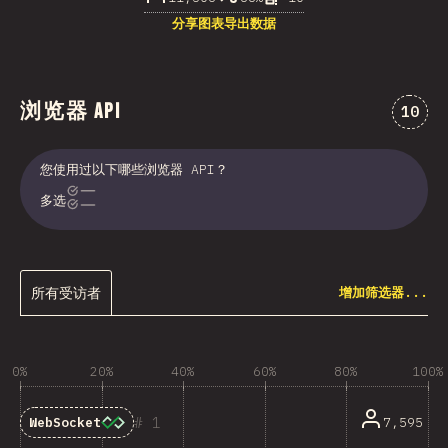
分享图表
导出数据
浏览器 API
对“浏览
10
您使用过以下哪些浏览器 API？
多选
所有受访者
增加筛选器...
0%
20%
40%
60%
80%
100%
1
7,595
WebSocket