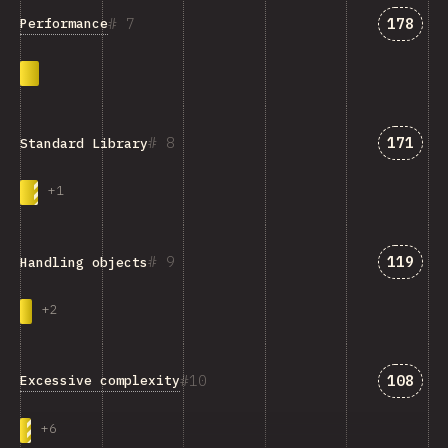
匹配“Pe
7
178
Performance
匹配“Sta
8
171
Standard Library
+
1
匹配“Han
9
119
Handling objects
+
2
匹配“Exc
10
108
Excessive complexity
+
6