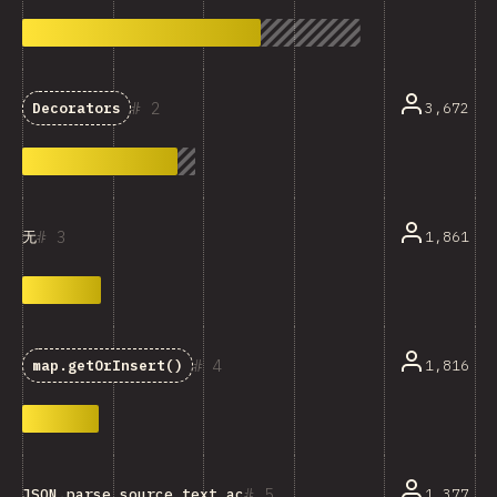
2
3,672
Decorators
3
1,861
无
4
1,816
map.getOrInsert()
5
JSON.parse source text access
1,377