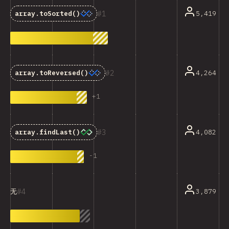
1
5,419
array.toSorted()
2
4,264
array.toReversed()
+
1
3
4,082
array.findLast()
-
1
4
3,879
无