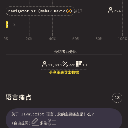
17
274
navigator.xr
(WebXR Device API)
-
2
0%
20%
40%
60%
80%
100%
受访者百分比
11,918
92%
10
分享图表
导出数据
语言痛点
对“语
18
关于 JavaScript 语言，您的主要痛点是什么？
(自由提问)
多选