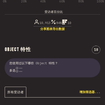
0%
20%
40%
60%
80%
100%
受访者百分比
10,913
84%
10
分享图表
导出数据
Object 特性
对“Ob
18
您使用过以下哪些 Object 特性？
多选
所有受访者
增加筛选器...