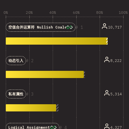
0%
20%
40%
60%
80%
100%
1
10,717
空值合并运算符 Nullish Coalescing
2
8,222
动态引入
3
5,314
私有属性
4
4,327
Logical Assignment