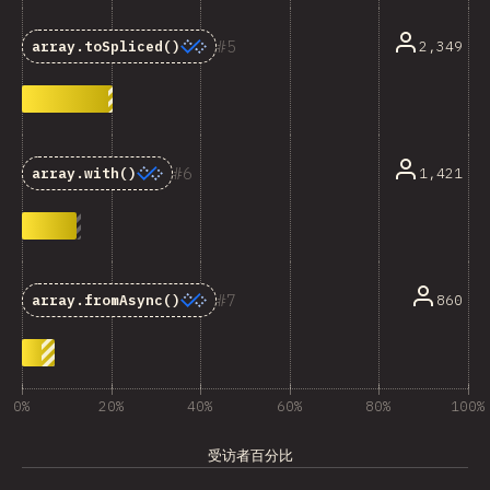
5
2,349
array.toSpliced()
6
1,421
array.with()
7
860
array.fromAsync()
0%
20%
40%
60%
80%
100%
受访者百分比