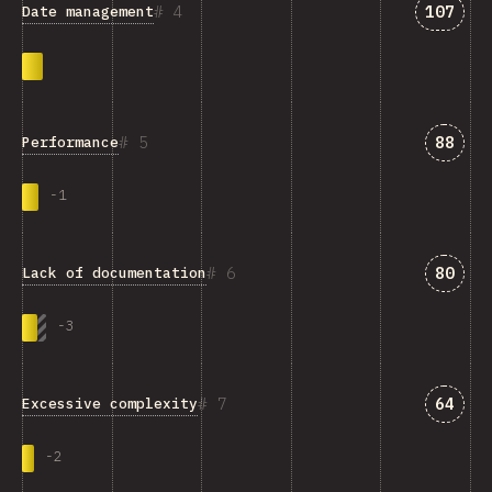
匹配“Dat
4
107
Date management
匹配“Pe
5
88
Performance
-
1
匹配“La
6
80
Lack of documentation
-
3
匹配“Ex
7
64
Excessive complexity
-
2