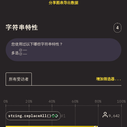
分享图表
导出数据
字符串特性
对“
4
您使用过以下哪些字符串特性？
多选
所有受访者
增加筛选器...
0%
20%
40%
60%
80%
100%
1
9,642
string.replaceAll()