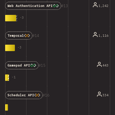
13
1,242
Web Authentication API
-
3
14
1,116
Temporal
-
3
15
443
Gamepad API
-
1
16
334
Scheduler API