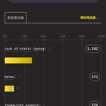
所有受访者
增加筛选器...
0%
20%
40%
60%
80%
100%
匹配“Lack 
1
1,102
Lack of static typing
匹配“Da
2
372
Dates
+
1
匹配“Typ
3
276
TypeScript support