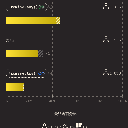
2
5,386
Promise.any()
3
3,186
无
+
1
4
1,838
Promise.try()
0%
20%
40%
60%
80%
100%
受访者百分比
11,506
88%
10