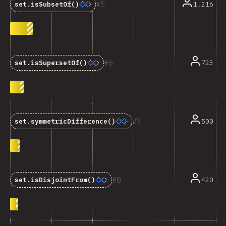
5
1,216
set.isSubsetOf()
6
723
set.isSupersetOf()
7
500
set.symmetricDifference()
8
420
set.isDisjointFrom()