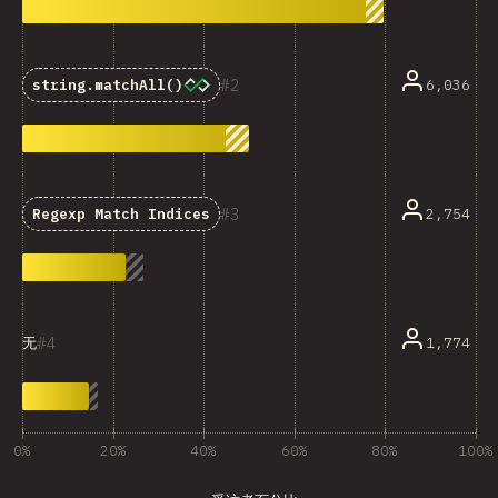
2
6,036
string.matchAll()
3
2,754
Regexp Match Indices
4
1,774
无
0%
20%
40%
60%
80%
100%