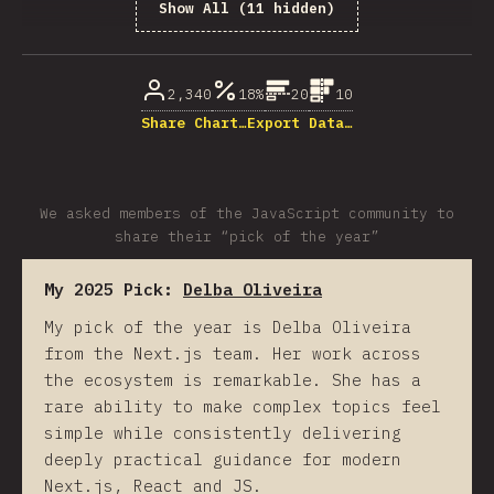
Show All (11 hidden)
% của người trả lời câu hỏi
2,340
18%
20
10
Share Chart…
Export Data…
We asked members of the JavaScript community to
share their “pick of the year”
My 2025 Pick:
Delba Oliveira
My pick of the year is Delba Oliveira
from the Next.js team. Her work across
the ecosystem is remarkable. She has a
rare ability to make complex topics feel
simple while consistently delivering
deeply practical guidance for modern
Next.js, React and JS.