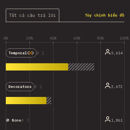
Tất cả câu trả lời
Tùy chỉnh biểu đồ
0%
20%
40%
60%
80%
100%
1
5,614
Temporal
2
3,672
Decorators
3
1,861
🚫 None