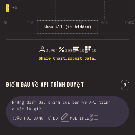
+
6
0%
20%
40%
60%
80%
100%
Show All (11 hidden)
% của người trả lời câu hỏi
3,904
30%
20
10
Share Chart…
Export Data…
Điểm đau về API Trình duyệt
Nhận
9
Những điểm đau chính của bạn về API trình
duyệt là gì?
(CÂU HỎI DẠNG TỰ DO)
MULTIPLE