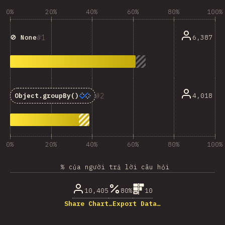
0%
20%
40%
60%
80%
100%
1
6,387
🚫 None
2
4,018
Object.groupBy()
0%
20%
40%
60%
80%
100%
% của người trả lời câu hỏi
10,405
80%
10
Share Chart…
Export Data…