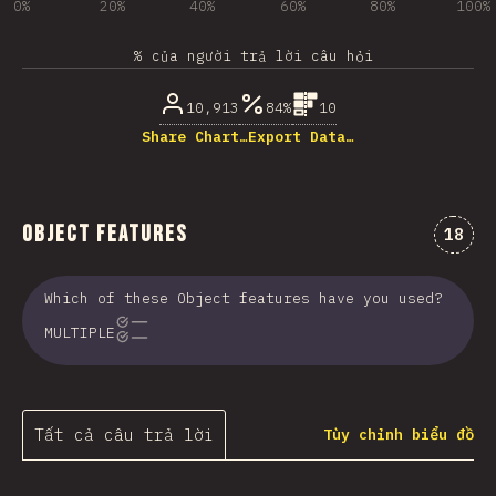
0%
20%
40%
60%
80%
100%
% của người trả lời câu hỏi
10,913
84%
10
Share Chart…
Export Data…
Object Features
Nhận 
18
Which of these Object features have you used?
MULTIPLE
Tất cả câu trả lời
Tùy chỉnh biểu đồ