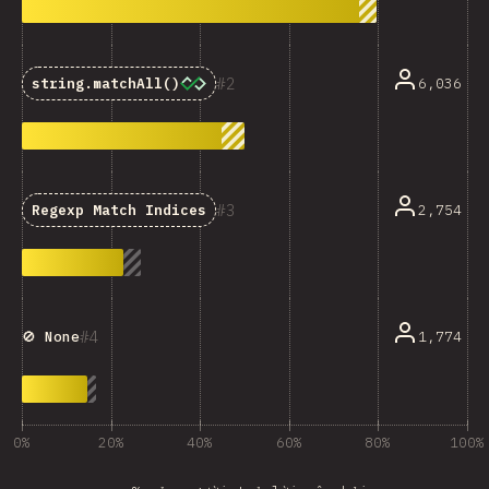
2
6,036
string.matchAll()
3
2,754
Regexp Match Indices
4
1,774
🚫 None
0%
20%
40%
60%
80%
100%