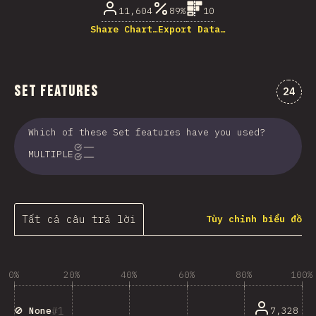
11,604
89%
10
Share Chart…
Export Data…
Set Features
Nhận 
24
Which of these Set features have you used?
MULTIPLE
Tất cả câu trả lời
Tùy chỉnh biểu đồ
0%
20%
40%
60%
80%
100%
1
7,328
🚫 None