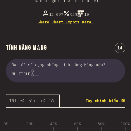
% của người trả lời câu hỏi
12,097
93%
10
Share Chart…
Export Data…
Tính năng Mảng
Nhận 
14
Bạn đã sử dụng những tính năng Mảng nào?
MULTIPLE
Tất cả câu trả lời
Tùy chỉnh biểu đồ
0%
20%
40%
60%
80%
100%