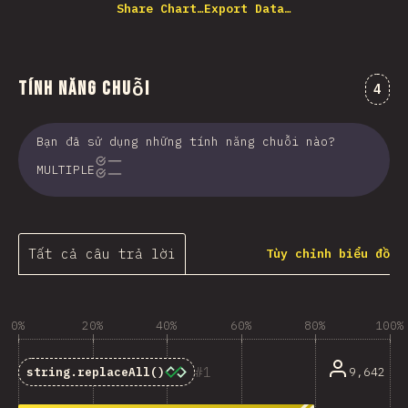
Share Chart…
Export Data…
Tính năng chuỗi
Nhận
4
Bạn đã sử dụng những tính năng chuỗi nào?
MULTIPLE
Tất cả câu trả lời
Tùy chỉnh biểu đồ
0%
20%
40%
60%
80%
100%
1
9,642
string.replaceAll()