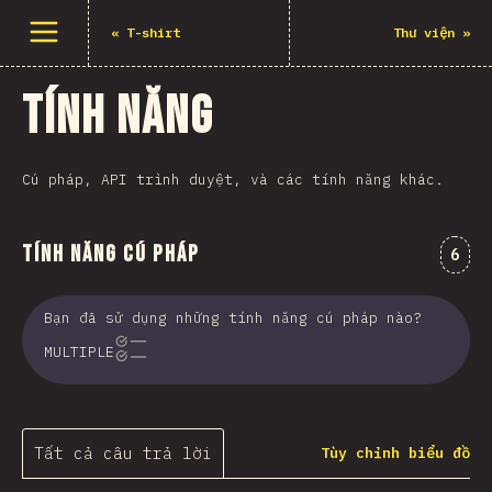
Mở menu
«
T-shirt
Thư viện
»
Tính năng
Cú pháp, API trình duyệt, và các tính năng khác.
Tính năng cú pháp
Nhận
6
Bạn đã sử dụng những tính năng cú pháp nào?
MULTIPLE
Tất cả câu trả lời
Tùy chỉnh biểu đồ