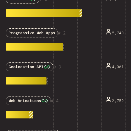
2
5,740
Progressive Web Apps
3
4,061
Geolocation API
4
2,759
Web Animations