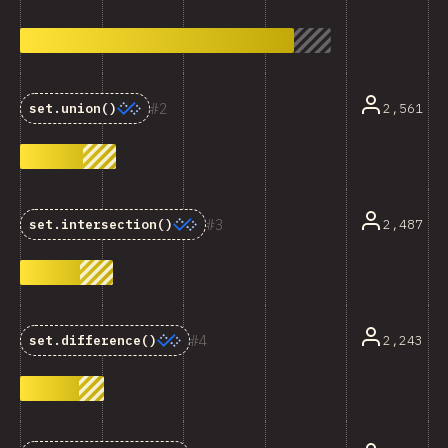
2
2,561
set.union()
3
2,487
set.intersection()
4
2,243
set.difference()