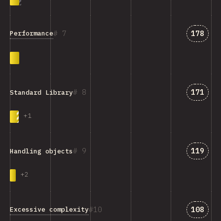
Answer
7
178
Performance
Answer
8
171
Standard Library
+
1
Answer
9
119
Handling objects
+
2
Answer
10
108
Excessive complexity