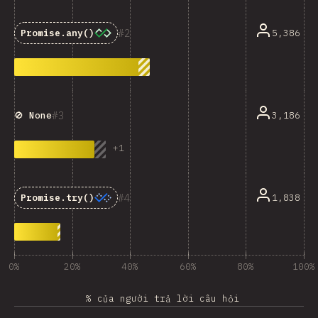
2
5,386
Promise.any()
3
3,186
🚫 None
+
1
4
1,838
Promise.try()
0%
20%
40%
60%
80%
100%
% của người trả lời câu hỏi