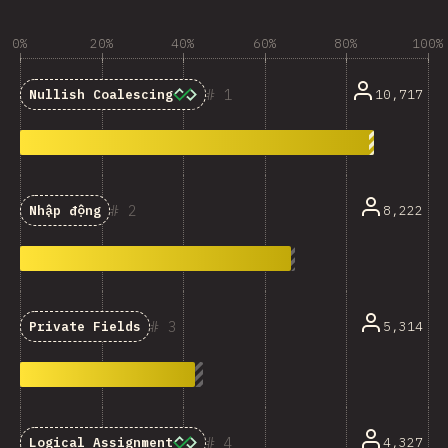
0%
20%
40%
60%
80%
100%
1
10,717
Nullish Coalescing
2
8,222
Nhập động
3
5,314
Private Fields
4
4,327
Logical Assignment