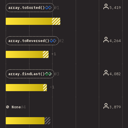
1
5,419
array.toSorted()
2
4,264
array.toReversed()
+
1
3
4,082
array.findLast()
-
1
4
3,879
🚫 None