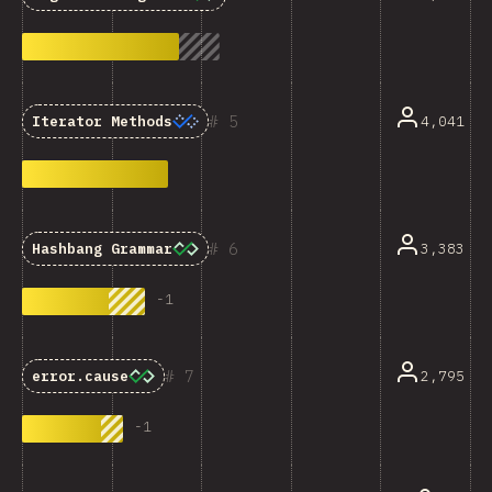
5
4,041
Iterator Methods
6
3,383
Hashbang Grammar
-
1
7
2,795
error.cause
-
1