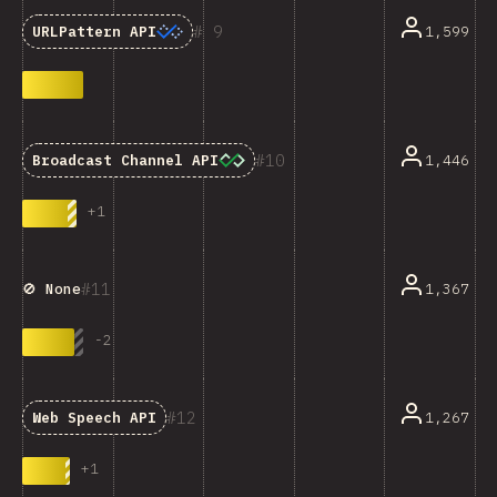
9
1,599
URLPattern API
10
1,446
Broadcast Channel API
+
1
11
1,367
🚫 None
-
2
12
1,267
Web Speech API
+
1