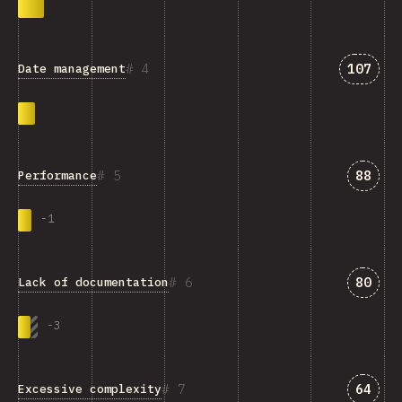
Answer
4
107
Date management
Answe
5
88
Performance
-
1
Answe
6
80
Lack of documentation
-
3
Answe
7
64
Excessive complexity