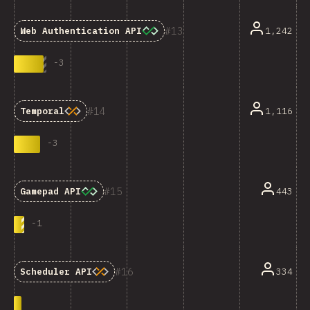
13
1,242
Web Authentication API
-
3
14
1,116
Temporal
-
3
15
443
Gamepad API
-
1
16
334
Scheduler API