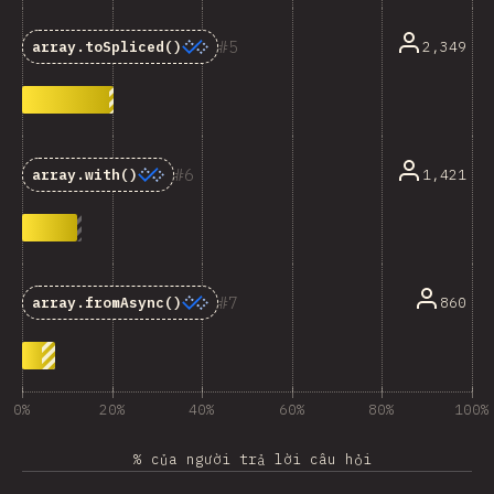
5
2,349
array.toSpliced()
6
1,421
array.with()
7
860
array.fromAsync()
0%
20%
40%
60%
80%
100%
% của người trả lời câu hỏi