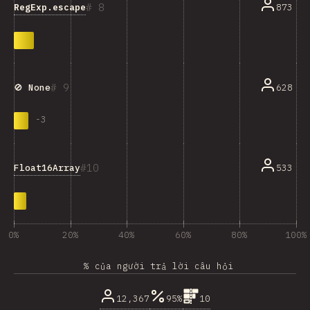
8
RegExp.escape
873
9
628
🚫 None
-
3
10
Float16Array
533
0%
20%
40%
60%
80%
100%
% của người trả lời câu hỏi
12,367
95%
10