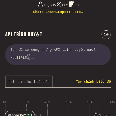
11,506
88%
10
Share Chart…
Export Data…
API Trình duyệt
Nhận 
10
Bạn đã sử dụng những API trình duyệt nào?
MULTIPLE
Tất cả câu trả lời
Tùy chỉnh biểu đồ
0%
20%
40%
60%
80%
100%
1
7,595
WebSocket