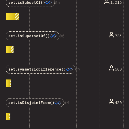
5
1,216
set.isSubsetOf()
6
723
set.isSupersetOf()
7
500
set.symmetricDifference()
8
420
set.isDisjointFrom()