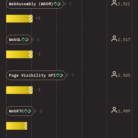
5
2,522
WebAssembly (WASM)
+
2
6
2,517
WebGL
-
1
7
2,505
Page Visibility API
-
1
8
1,989
WebRTC