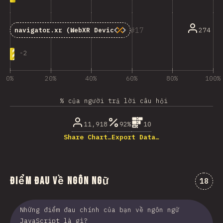
17
274
navigator.xr
(WebXR Device API)
-
2
0%
20%
40%
60%
80%
100%
% của người trả lời câu hỏi
11,918
92%
10
Share Chart…
Export Data…
Điểm đau về Ngôn ngữ
Nhận 
18
Những điểm đau chính của bạn về ngôn ngữ
JavaScript là gì?