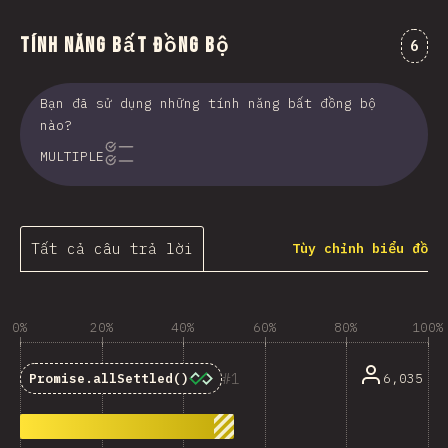
Tính năng Bất đồng bộ
Nhận
6
Bạn đã sử dụng những tính năng bất đồng bộ
nào?
MULTIPLE
Tất cả câu trả lời
Tùy chỉnh biểu đồ
0%
20%
40%
60%
80%
100%
1
6,035
Promise.allSettled()