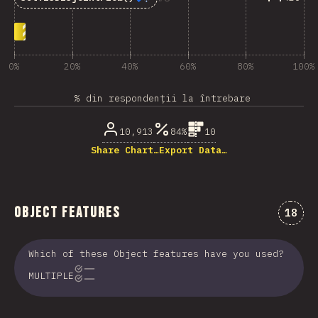
0%
20%
40%
60%
80%
100%
% din respondenții la întrebare
10,913
84%
10
Share Chart…
Export Data…
Object Features
Comen
18
Which of these Object features have you used?
MULTIPLE