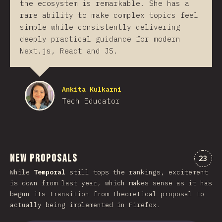
the ecosystem is remarkable. She has a
rare ability to make complex topics feel
simple while consistently delivering
deeply practical guidance for modern
Next.js, React and JS.
Ankita Kulkarni
Tech Educator
New Proposals
Comen
23
While
Temporal
still tops the rankings, excitement
is down from last year, which makes sense as it has
begun its transition from theoretical proposal to
actually being implemented in Firefox.