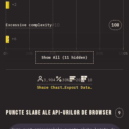
+
2
Answer
10
108
Excessive complexity
+
6
0%
20%
40%
60%
80%
100%
Show All (11 hidden)
% din respondenții la întrebare
3,904
30%
20
10
Share Chart…
Export Data…
Puncte slabe ale API-urilor de browser
Come
9