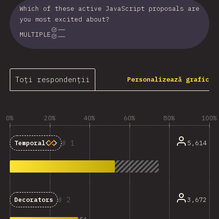
Which of these active JavaScript proposals are
you most excited about?
MULTIPLE
Toți respondenții
Personalizează grafic
0%
20%
40%
60%
80%
100%
1
5,614
Temporal
2
3,672
Decorators