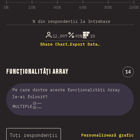
0%
20%
40%
60%
80%
100%
% din respondenții la întrebare
12,097
93%
10
Share Chart…
Export Data…
Funcționalități Array
Comen
14
Pe care dintre aceste funcționalități Array
le-ai folosit?
MULTIPLE
Toți respondenții
Personalizează grafic