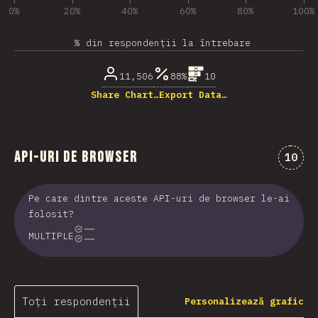
0%
20%
40%
60%
80%
100%
% din respondenții la întrebare
11,506
88%
10
Share Chart…
Export Data…
API-uri de browser
Comen
10
Pe care dintre aceste API-uri de browser le-ai
folosit?
MULTIPLE
Toți respondenții
Personalizează grafic