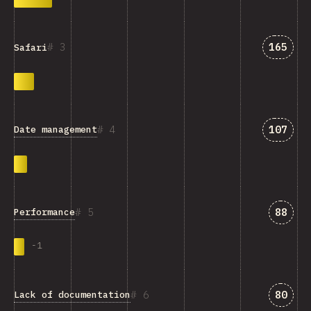
Answer
3
165
Safari
Answer
4
107
Date management
Answe
5
88
Performance
-
1
Answe
6
80
Lack of documentation