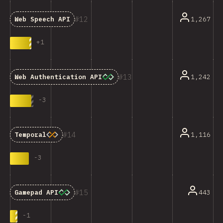
12
1,267
Web Speech API
+
1
13
1,242
Web Authentication API
-
3
14
1,116
Temporal
-
3
15
443
Gamepad API
-
1