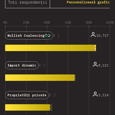
Toți respondenții
Personalizează grafic
0%
20%
40%
60%
80%
100%
1
10,717
Nullish Coalescing
2
8,222
Import dinamic
3
5,314
Proprietăți private