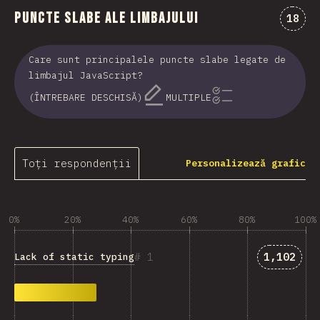
Puncte slabe ale limbajului
Comen
18
Care sunt principalele puncte slabe legate de
limbajul JavaScript?
(ÎNTREBARE DESCHISĂ)
MULTIPLE
Toți respondenții
Personalizează grafic
0%
20%
40%
60%
80%
100%
Answers 
1
1,102
Lack of static typing