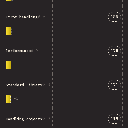
Answer
6
185
Error handling
Answer
7
178
Performance
Answer
8
171
Standard Library
+
1
Answer
9
119
Handling objects