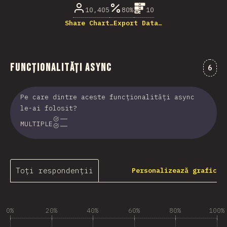
10,405
80%
10
Share Chart…
Export Data…
Funcționalități async
Come
6
Pe care dintre aceste funcționalități async
le-ai folosit?
MULTIPLE
Toți respondenții
Personalizează grafic
0%
20%
40%
60%
80%
100%