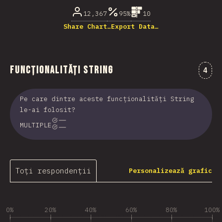
12,367
95%
10
Share Chart…
Export Data…
Funcționalități String
Come
4
Pe care dintre aceste funcționalități String
le-ai folosit?
MULTIPLE
Toți respondenții
Personalizează grafic
0%
20%
40%
60%
80%
100%