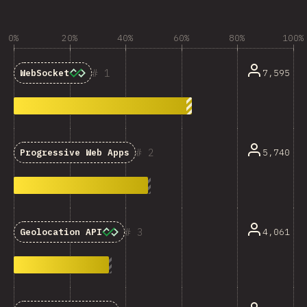
0%
20%
40%
60%
80%
100%
1
7,595
WebSocket
2
5,740
Progressive Web Apps
3
4,061
Geolocation API