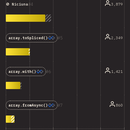
4
3,879
🚫 Niciuna
5
2,349
array.toSpliced()
6
1,421
array.with()
7
860
array.fromAsync()