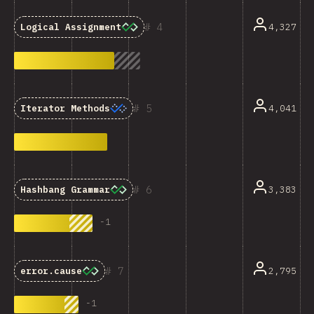
4
4,327
Logical Assignment
5
4,041
Iterator Methods
6
3,383
Hashbang Grammar
-
1
7
2,795
error.cause
-
1