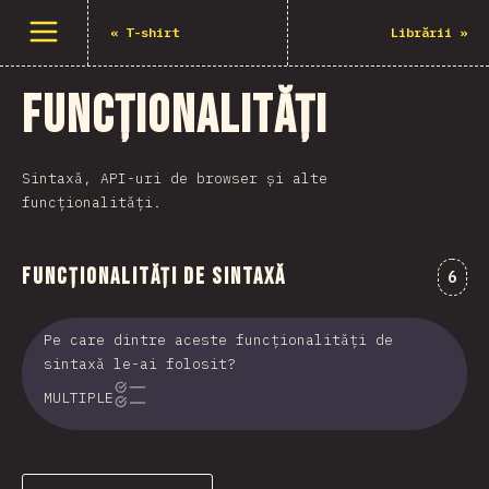
Deschide meniu
«
T-shirt
Librării
»
Funcționalități
Sintaxă, API-uri de browser și alte
funcționalități.
Funcționalități de sintaxă
Come
6
Pe care dintre aceste funcționalități de
sintaxă le-ai folosit?
MULTIPLE