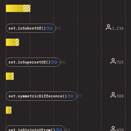
5
1,216
set.isSubsetOf()
6
723
set.isSupersetOf()
7
500
set.symmetricDifference()
8
420
set.isDisjointFrom()