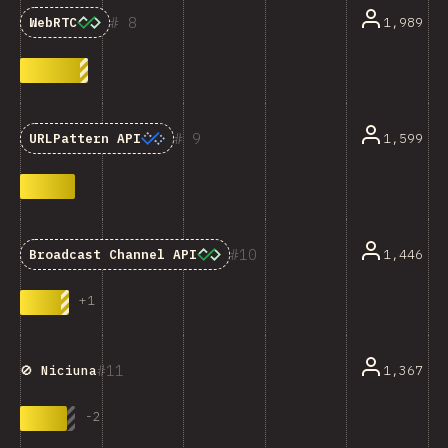
8
1,989
WebRTC
9
1,599
URLPattern API
10
1,446
Broadcast Channel API
+
1
11
1,367
🚫 Niciuna
-
2