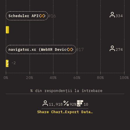
16
334
Scheduler API
17
274
navigator.xr
(WebXR Device API)
-
2
0%
20%
40%
60%
80%
100%
% din respondenții la întrebare
11,918
92%
10
Share Chart…
Export Data…