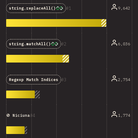
1
9,642
string.replaceAll()
2
6,036
string.matchAll()
3
2,754
Regexp Match Indices
4
1,774
🚫 Niciuna