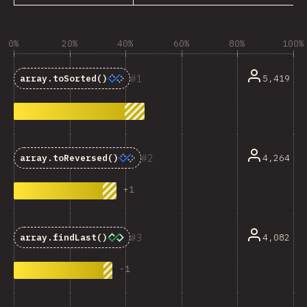
0%
20%
40%
60%
80%
100%
1
5,419
array.toSorted()
2
4,264
array.toReversed()
+
1
3
4,082
array.findLast()
-
1