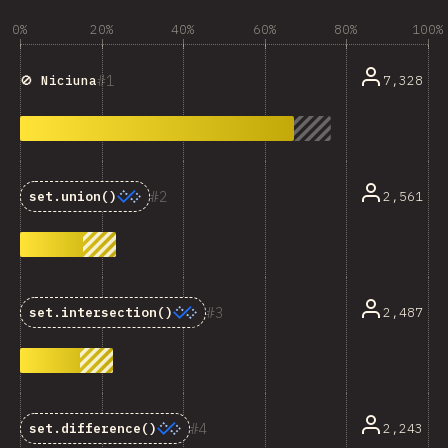
0%
20%
40%
60%
80%
100%
1
7,328
🚫 Niciuna
2
2,561
set.union()
3
2,487
set.intersection()
4
2,243
set.difference()