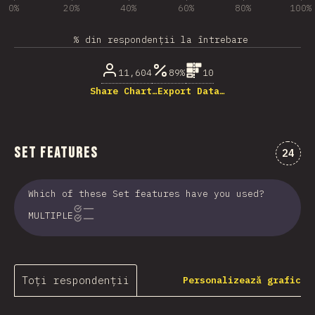
0%
20%
40%
60%
80%
100%
% din respondenții la întrebare
11,604
89%
10
Share Chart…
Export Data…
Set Features
Comen
24
Which of these Set features have you used?
MULTIPLE
Toți respondenții
Personalizează grafic