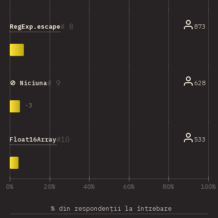
8
RegExp.escape
873
9
628
🚫 Niciuna
-
3
10
Float16Array
533
0%
20%
40%
60%
80%
100%
% din respondenții la întrebare