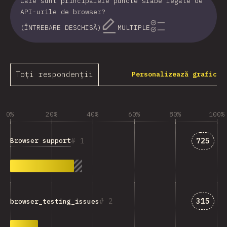
Care sunt principalele puncte slabe legate de
API-urile de browser?
(ÎNTREBARE DESCHISĂ)
MULTIPLE
Toți respondenții
Personalizează grafic
0%
20%
40%
60%
80%
100%
Answer
1
725
Browser support
Answer
2
315
browser_testing_issues