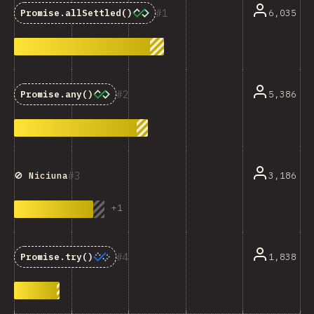
1
6,035
Promise.allSettled()
2
5,386
Promise.any()
3
3,186
🚫 Niciuna
+
1
4
1,838
Promise.try()