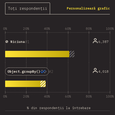
Toți respondenții
Personalizează grafic
0%
20%
40%
60%
80%
100%
1
6,387
🚫 Niciuna
2
4,018
Object.groupBy()
0%
20%
40%
60%
80%
100%
% din respondenții la întrebare