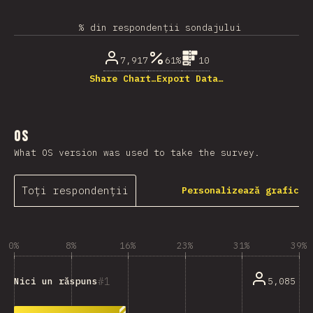
% din respondenții sondajului
7,917
61%
10
Share Chart…
Export Data…
OS
What OS version was used to take the survey.
Toți respondenții
Personalizează grafic
0%
8%
16%
23%
31%
39%
1
5,085
Nici un răspuns