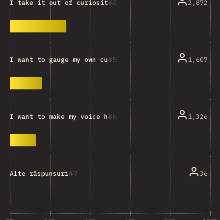
4
2,872
I take it out of curiosity, or just for fun.
5
1,607
I want to gauge my own current knowledge.
6
1,326
I want to make my voice heard and influence the devel
7
Alte răspunsuri
36