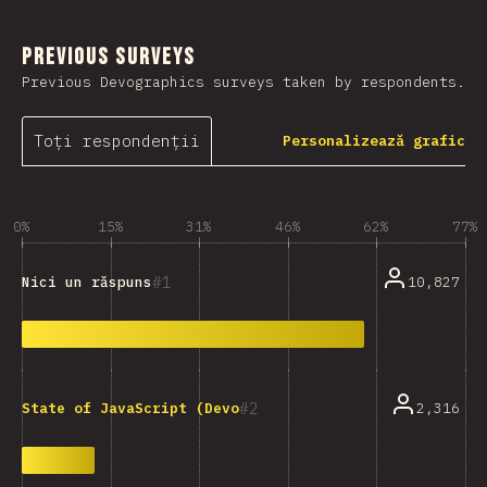
Previous Surveys
Previous Devographics surveys taken by respondents.
Toți respondenții
Personalizează grafic
0%
15%
31%
46%
62%
77%
1
10,827
Nici un răspuns
2
2,316
State of JavaScript (Devographics)