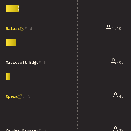
4
1,108
Safari
5
405
Microsoft Edge
6
48
Opera
7
32
Yandex Browser