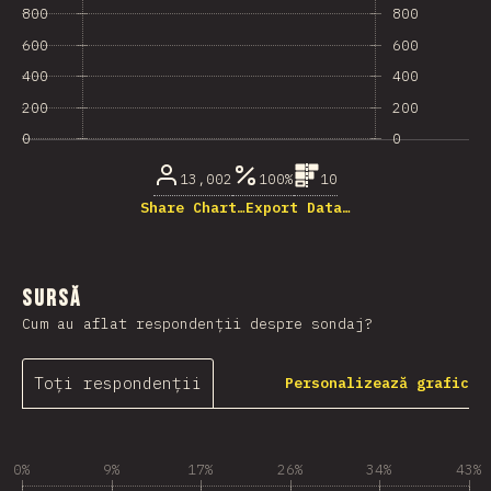
800
800
600
600
400
400
200
200
0
0
13,002
100%
10
Share Chart…
Export Data…
Sursă
Cum au aflat respondenții despre sondaj?
Toți respondenții
Personalizează grafic
0%
9%
17%
26%
34%
43%