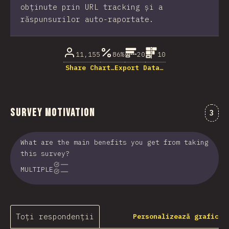
obținute prin URL tracking și a
răspunsurilor auto-raportate.
11,155
86%
20
10
Share Chart…
Export Data…
Survey Motivation
Come
3
What are the main benefits you get from taking
this survey?
MULTIPLE
Toți respondenții
Personalizează grafic