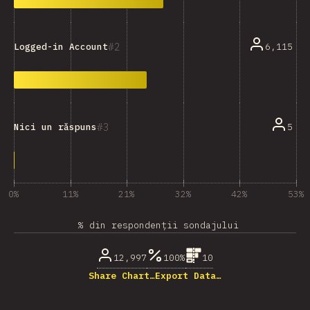
2
6,115
Logged-in Account
3
5
Nici un răspuns
0%
11%
21%
32%
42%
53%
% din respondenții sondajului
12,997
100%
10
Share Chart…
Export Data…