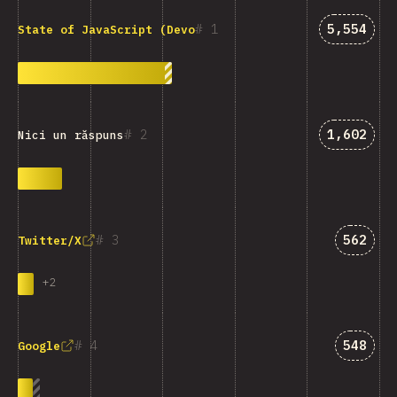
Answers 
1
5,554
State of JavaScript (Devographics)
Answers 
2
1,602
Nici un răspuns
Answer
3
562
Twitter/X
+
2
Answer
4
548
Google