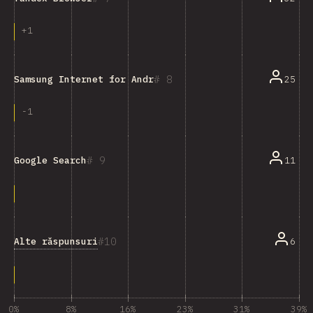
+
1
8
25
Samsung Internet for Android
-
1
9
11
Google Search
10
Alte răspunsuri
6
0%
8%
16%
23%
31%
39%