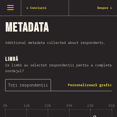
Deschide meniu
«
Concluzii
Despre
»
Metadata
Additional metadata collected about respondents.
Limbă
Ce limbă au selectat respondenții pentru a completa
sondajul?
Toți respondenții
Personalizează grafic
0%
16%
33%
49%
65%
81%