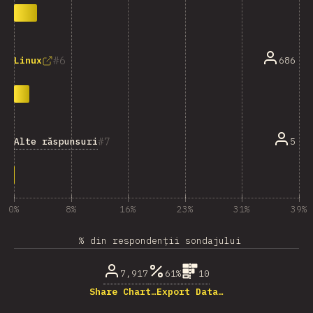
6
686
Linux
7
Alte răspunsuri
5
0%
8%
16%
23%
31%
39%
% din respondenții sondajului
7,917
61%
10
Share Chart…
Export Data…