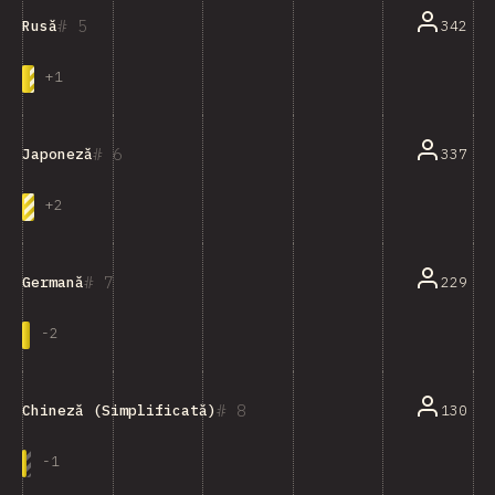
5
342
Rusă
+
1
6
337
Japoneză
+
2
7
229
Germană
-
2
8
130
Chineză (Simplificată)
-
1