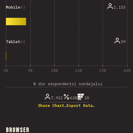
3
2,153
Mobile
4
39
Tablet
0%
9%
18%
26%
35%
44%
% din respondenții sondajului
7,912
61%
10
Share Chart…
Export Data…
Browser