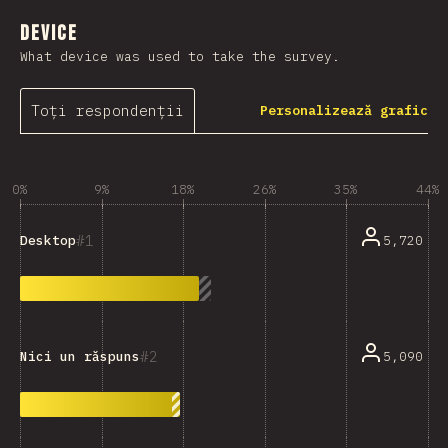
Device
What device was used to take the survey.
Toți respondenții
Personalizează grafic
0%
9%
18%
26%
35%
44%
1
5,720
Desktop
2
5,090
Nici un răspuns