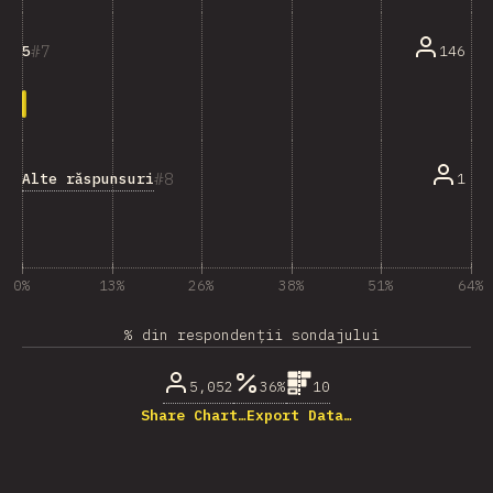
7
146
5
8
Alte răspunsuri
1
0%
13%
26%
38%
51%
64%
% din respondenții sondajului
5,052
36%
10
Share Chart…
Export Data…