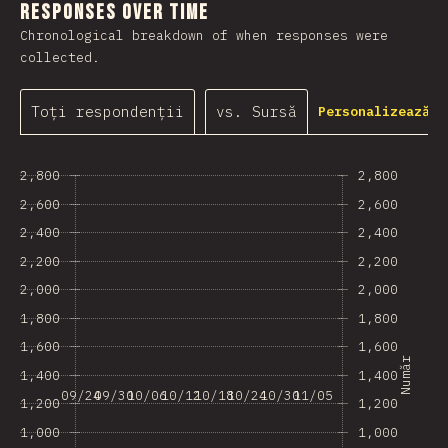
Responses Over Time
Chronological breakdown of when responses were
collected.
Toți respondenții
vs. Sursă
Personalizează g
2,800
2,800
2,600
2,600
2,400
2,400
2,200
2,200
2,000
2,000
1,800
1,800
1,600
1,600
Număr
1,400
1,400
09/24
09/30
10/06
10/12
10/18
10/24
10/30
11/05
1,200
1,200
1,000
1,000