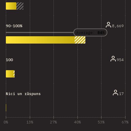
8,669
90-100%
Average:
84%
954
100
17
Nici un răspuns
0%
13%
27%
40%
53%
67%