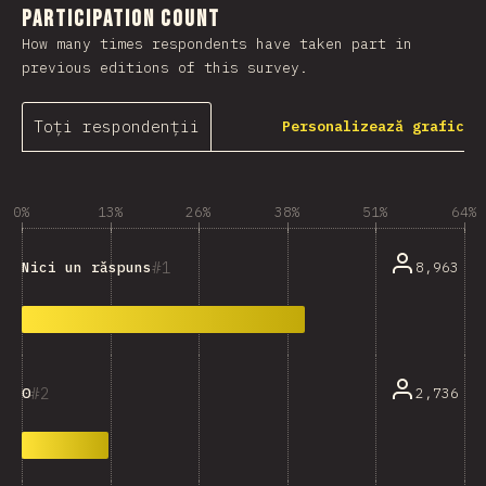
Participation Count
How many times respondents have taken part in
previous editions of this survey.
Toți respondenții
Personalizează grafic
0%
13%
26%
38%
51%
64%
1
8,963
Nici un răspuns
2
2,736
0