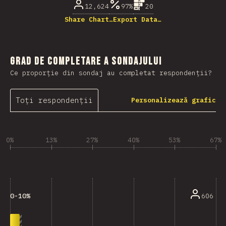
12,624
97%
20
Share Chart…
Export Data…
Grad de completare a sondajului
Ce proporție din sondaj au completat respondenții?
Toți respondenții
Personalizează grafic
0%
13%
27%
40%
53%
67%
606
0-10%