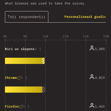
What browser was used to take the survey.
Toți respondenții
Personalizează grafic
0%
8%
16%
23%
31%
39%
1
5,085
Nici un răspuns
2
4,819
Chrome
3
1,463
Firefox