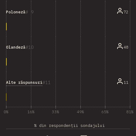
9
72
Poloneză
10
48
Olandeză
11
Alte răspunsuri
11
0%
16%
33%
49%
65%
81%
% din respondenții sondajului