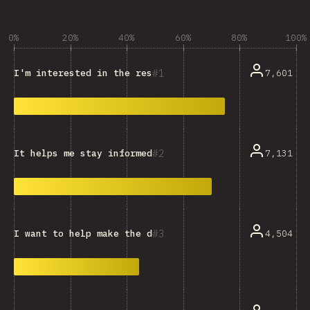
0%
20%
40%
60%
80%
100%
1
7,601
I'm interested in the resulting data and trends.
2
7,131
It helps me stay informed and keep up with the ecosys
3
4,504
I want to help make the dataset more representative.