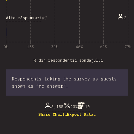
7
Alte răspunsuri
2
0%
15%
31%
46%
62%
77%
% din respondenții sondajului
Respondents taking the survey as guests
shown as “no answer”.
3,185
23%
10
Share Chart…
Export Data…