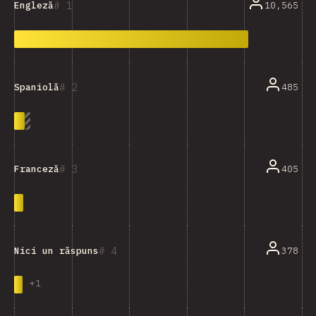
1
10,565
Engleză
2
485
Spaniolă
3
405
Franceză
4
378
Nici un răspuns
+
1