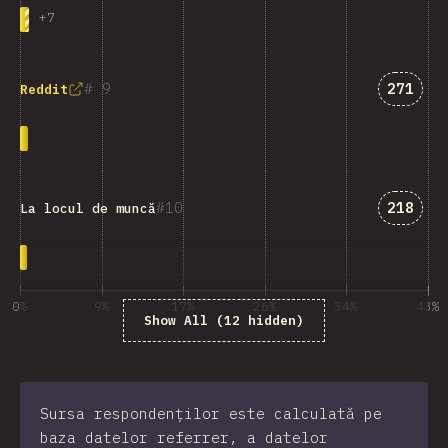
+
7
Answer
9
271
Reddit
Answer
10
218
La locul de muncă
0%
9%
17%
26%
34%
43%
Show All (12 hidden)
% din respondenții sondajului
Sursa respondenților este calculată pe
baza datelor referrer, a datelor