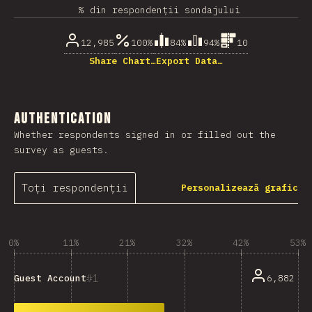
% din respondenții sondajului
12,985
100%
84%
94%
10
Share Chart…
Export Data…
Authentication
Whether respondents signed in or filled out the
survey as guests.
Toți respondenții
Personalizează grafic
0%
11%
21%
32%
42%
53%
1
6,882
Guest Account