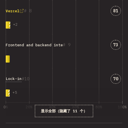
匹配“V
8
81
Vercel
+
2
匹配“Fr
9
73
Frontend and backend integration
匹配“L
10
70
Lock-in
+
5
0%
20%
40%
60%
80%
100%
显示全部（隐藏了 11 个）
受访者百分比