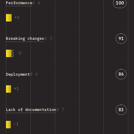
匹配“Pe
4
100
Performance
+
1
匹配“Br
5
91
Breaking changes
-
2
匹配“De
6
86
Deployment
+
1
匹配“La
7
83
Lack of documentation
-
1