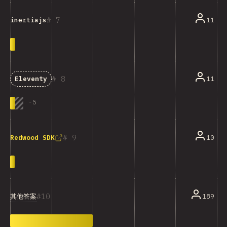
7
11
inertiajs
8
11
Eleventy
-
5
9
10
Redwood SDK
10
其他答案
189