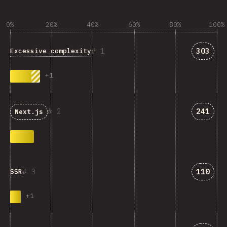
0%
20%
40%
60%
80%
100%
匹配“Exc
1
303
Excessive complexity
+
1
匹配“Ne
2
241
Next.js
匹配“SS
3
110
SSR
+
1