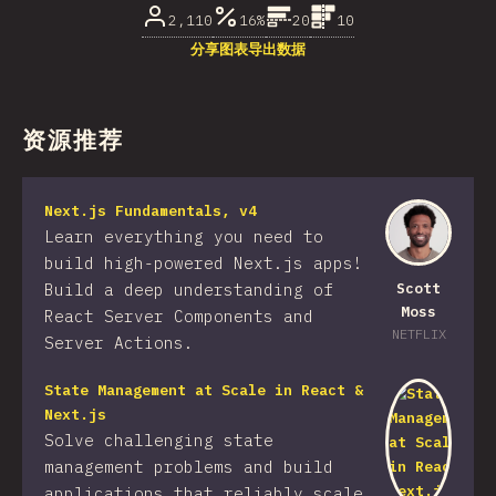
2,110
16%
20
10
分享图表
导出数据
资源推荐
Next.js Fundamentals, v4
Learn everything you need to
build high-powered Next.js apps!
Build a deep understanding of
Scott
Moss
React Server Components and
NETFLIX
Server Actions.
State Management at Scale in React &
Next.js
Solve challenging state
management problems and build
applications that reliably scale