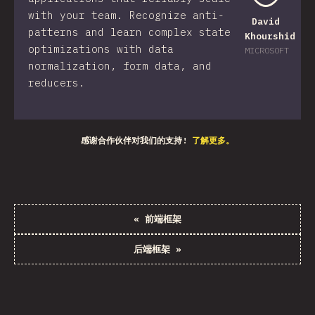
with your team. Recognize anti-
David
patterns and learn complex state
Khourshid
optimizations with data
MICROSOFT
normalization, form data, and
reducers.
感谢合作伙伴对我们的支持!
了解更多。
«
前端框架
后端框架
»