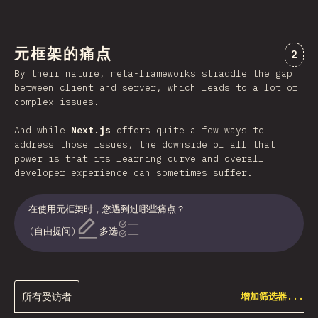
元框架的痛点
对“
2
By their nature, meta-frameworks straddle the gap
between client and server, which leads to a lot of
complex issues.
And while
Next.js
offers quite a few ways to
address those issues, the downside of all that
power is that its learning curve and overall
developer experience can sometimes suffer.
在使用元框架时，您遇到过哪些痛点？
(自由提问)
多选
所有受访者
增加筛选器...