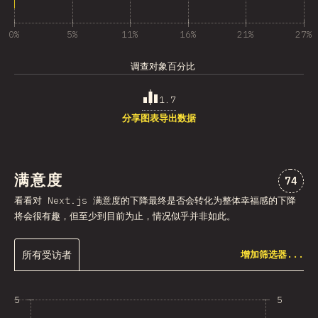
0%
5%
11%
16%
21%
27%
调查对象百分比
1.7
分享图表
导出数据
满意度
对“元
74
看看对 Next.js 满意度的下降最终是否会转化为整体幸福感的下降
将会很有趣，但至少到目前为止，情况似乎并非如此。
所有受访者
增加筛选器...
5
5