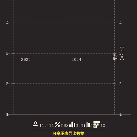
4
4
}
3
3
平
均
{
a
x
i
s
2022
2024
2
2
1
1
11,411
88%
3.3
3
10
分享图表
导出数据