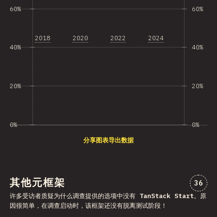
60%
60%
2018
2020
2022
2024
40%
40%
20%
20%
0%
0%
分享图表
导出数据
其他元框架
对“其
36
许多受访者质疑为什么调查提供的选项中没有
TanStack Start
。原
因很简单，在调查启动时，该框架还没有脱离测试阶段！