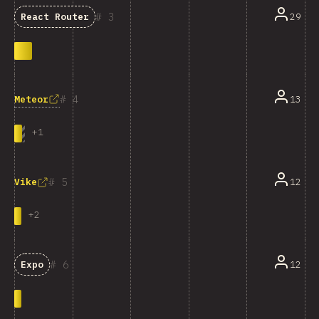
3
29
React Router
4
Meteor
13
+
1
5
12
Vike
+
2
6
12
Expo