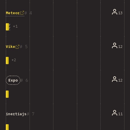
4
Meteor
13
+
1
5
12
Vike
+
2
6
12
Expo
7
11
inertiajs