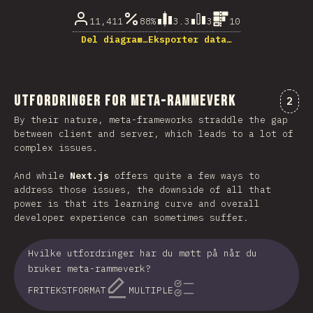
11,411
88%
3.3
3
10
Del diagram…
Eksporter data…
Utfordringer for Meta-Rammeverk
Komm
2
By their nature, meta-frameworks straddle the gap
between client and server, which leads to a lot of
complex issues.
And while
Next.js
offers quite a few ways to
address those issues, the downside of all that
power is that its learning curve and overall
developer experience can sometimes suffer.
Hvilke utfordringer har du møtt på når du
bruker meta-rammeverk?
FRITEKSTFORMAT
MULTIPLE