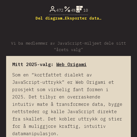
472
4%
10
Del diagram…
Eksporter data…
Vi ba medlemmer av JavaScript-miljøet dele sitt
“årets valg”
Mitt 2025-valg:
Web Origami
Som en “kortfattet dialekt av
JavaScript-uttrykk” er Web Origami et
prosjekt som virkelig fant formen i
2025. Det tilbyr en overraskende
intuitiv mate å transformere data, bygge
nettsteder og kalle JavaScript direkte
fra skallet. Det kobler uttrykk og stier
for å muliggjore kraftig, intuitiv
datamanipulasjon.