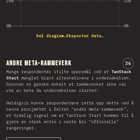
20%
20%
0%
0%
Del diagram…
Eksporter data…
Andre Meta-Rammeverk
Komme
36
Mange respondenter stilte spørsmål ved at
TanStack
Start
manglet blant alternativene i undersøkelsen.
Grunnen er ganske enkelt at rammeverket ikke var
ute av beta da undersøkelsen startet!
Heldigvis kunne respondentene rette opp dette ved å
nevne prosjektet i feltet “andre meta-rammeverk”,
et tydelig signal om at TanStack Start kommer til å
gjøre en sterk entre i neste års “offisielle”
rangeringer.