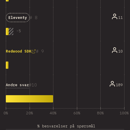
8
11
Eleventy
-
5
9
10
Redwood SDK
10
Andre svar
189
0%
20%
40%
60%
80%
100%
% besvarelser på spørsmål