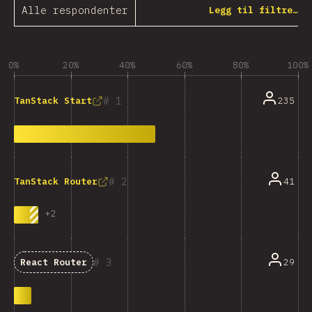
Alle respondenter
Legg til filtre…
0%
20%
40%
60%
80%
100%
1
235
TanStack Start
2
41
TanStack Router
+
2
3
29
React Router