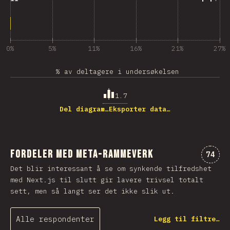
0%
5%
11%
16%
21%
27%
% av deltagere i undersøkelsen
1.7
Del diagram…
Eksporter data…
Fordeler med Meta-Rammeverk
Komme
74
Det blir interessant å se om synkende tilfredshet
med Next.js til slutt gir lavere trivsel totalt
sett, men så langt ser det ikke slik ut.
Alle respondenter
Legg til filtre…