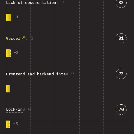
Svar 
7
83
Lack of documentation
-
1
Svar 
8
81
Vercel
+
2
Svar 
9
73
Frontend and backend integration
Svar 
10
70
Lock-in
+
5