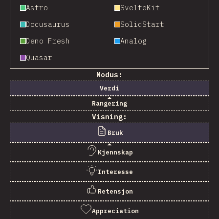
Astro
SvelteKit
Docusaurus
SolidStart
Deno Fresh
Analog
Quasar
Modus:
Verdi
Rangering
Visning:
Bruk
Kjennskap
Interesse
Retensjon
Appreciation