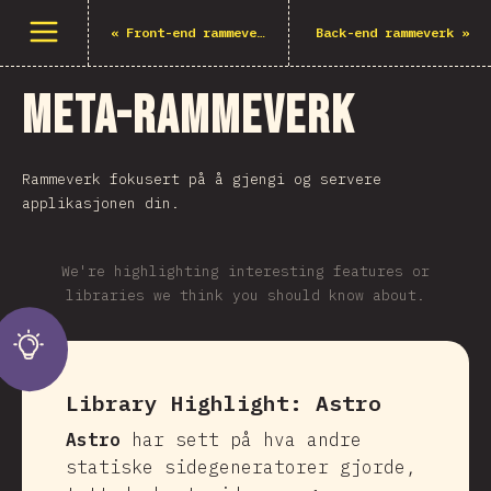
Åpne meny
«
Front-end rammeverk
Back-end rammeverk
»
Meta-rammeverk
Rammeverk fokusert på å gjengi og servere
applikasjonen din.
We're highlighting interesting features or
libraries we think you should know about.
Library Highlight:
Astro
Astro
har sett på hva andre
statiske sidegeneratorer gjorde,