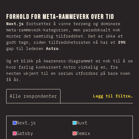
Forhold for Meta-Rammeverk over tid
Next.js
fortsetter å vinne terreng og dominere
meta-rammeverk-kategorien, men paradoksalt nok
mister det samtidig tilfredshet. Det er ikke et
godt tegn, siden tilfredshetsraten nå har et
39%
gap til lederen
Astro
.
Og et blikk på Awareness-diagrammet er nok til å se
hvor farlig konkurrent Astro virkelig er, fra
nesten ukjent til en seriøs utfordrer på bare noen
få år.
Alle respondenter
Legg til filtre…
Next.js
Nuxt
Gatsby
Remix