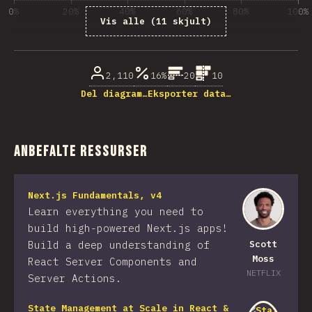
0%
20%
40%
60%
80%
100%
Vis alle (11 skjult)
% besvarelser på spørsmål
2,110
16%
20
10
Del diagram…
Eksporter data…
Anbefalte ressurser
Next.js Fundamentals, v4
Learn everything you need to
build high-powered Next.js apps!
Build a deep understanding of
Scott
Moss
React Server Components and
NETFLIX
Server Actions.
State Management at Scale in React &