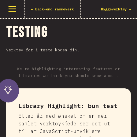
Åpne meny
«
Back-end rammeverk
Byggeverktøy
»
Testing
Verktøy for å teste koden din.
We're highlighting interesting features or
libraries we think you should know about.
Library Highlight:
bun test
Etter år med ønsket om en mer
samlet verktoykjede ser det ut
til at JavaScript-utviklere