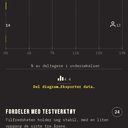
13
14
0%
4%
7%
11%
15%
19%
% av deltagere i undersøkelsen
4.4
Del diagram…
Eksporter data…
Fordeler med Testverktøy
Komme
24
Tilfredsheten holder seg stabil, med en liten
oppgang de siste tre årene.