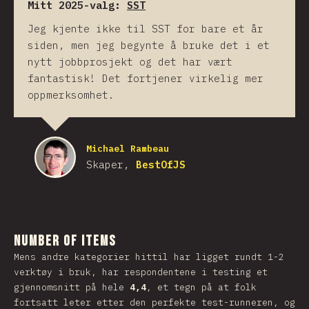
Mitt 2025-valg:
SST
Jeg kjente ikke til SST for bare et år
siden, men jeg begynte å bruke det i et
nytt jobbprosjekt og det har vært
fantastisk! Det fortjener virkelig mer
oppmerksomhet.
Michael Rambeau
Skaper,
BestOfJS
Number of Items
Mens andre kategorier hittil har ligget rundt 1-2
verktøy i bruk, har respondentene i testing et
gjennomsnitt på hele
4,4
, et tegn på at folk
fortsatt leter etter den perfekte test-runneren, og