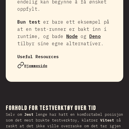
endelig kan begynne å få ønsket
oppfylt.
Bun test
er bare ett eksempel på
at en test-runner er bakt inn i
runtime, og bade
Node
og
Deno
tilbyr sine egne alternativer.
Useful Resources
Hjemmeside
Forhold for Testverktøy over tid
Selv om
Jest
lenge har hatt en komfortabel posisjon
som det mest brukte testverktoy, klatrer
Vitest
så
raskt at det ikke ville overraske om det tar igjen