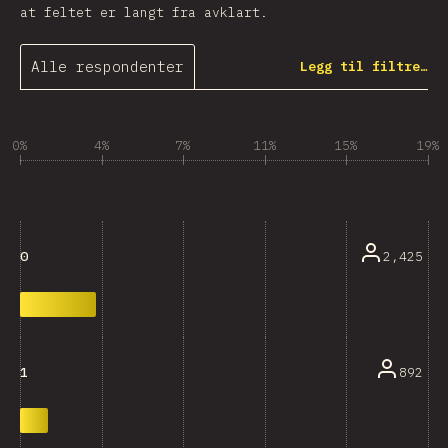
at feltet er langt fra avklart.
Alle respondenter
Legg til filtre…
0%
4%
7%
11%
15%
19%
2,425
0
892
1