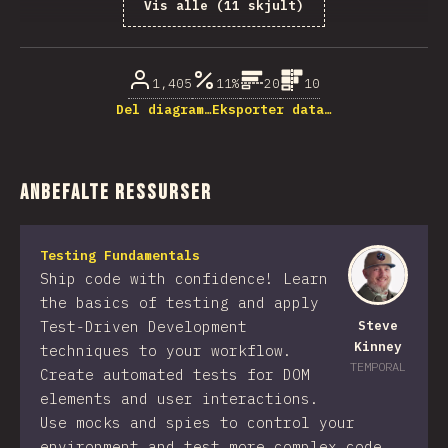
Vis alle (11 skjult)
% besvarelser på spørsmål
1,405
11%
20
10
Del diagram…
Eksporter data…
Anbefalte ressurser
Testing Fundamentals
Ship code with confidence! Learn
the basics of testing and apply
Test-Driven Development
Steve
Kinney
techniques to your workflow.
TEMPORAL
Create automated tests for DOM
elements and user interactions.
Use mocks and spies to control your
environment and test more complex code.