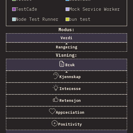
TestCafe
Mock Service Worker
Node Test Runner
bun test
Modus:
Verdi
Rangering
Visning:
Bruk
Kjennskap
Interesse
Retensjon
Appreciation
Positivity