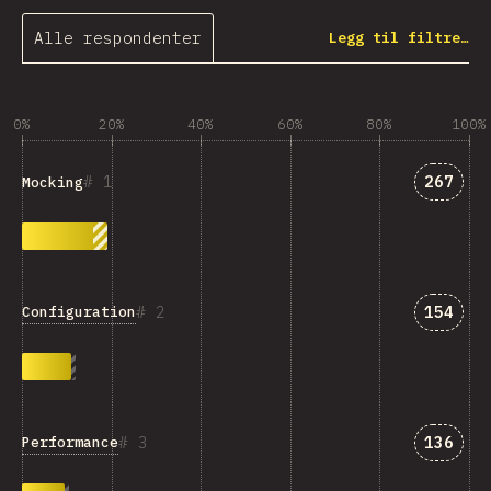
Alle respondenter
Legg til filtre…
0%
20%
40%
60%
80%
100%
Svar s
1
267
Mocking
Svar s
2
154
Configuration
Svar s
3
136
Performance