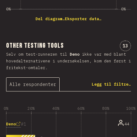
0%
0%
Del diagram…
Eksporter data…
Other Testing Tools
Komme
13
Selv om test-runneren til
Deno
ikke var med blant
hovedalternativene i undersøkelsen, kom den først i
fritekst-omtaler.
Alle respondenter
Legg til filtre…
0%
20%
40%
60%
80%
100%
1
Deno
44