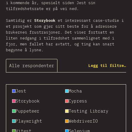
i kommende år, spesielt siden Jest sin
tilfredshetsrate er på vei ned.
Samtidig er
Storybook
et interessant case-studie i
et prosjekt som gjør sitt beste for å adressere
brukernes frustrasjoner. Det viser fortsatt en
liten nedgang i tilfredshet sammenlignet med i
fjor, men fallet har avtatt, og ting kan snart
begynne å lysne.
Alle respondenter
Legg til filtre…
Jest
Mocha
Storybook
Cypress
Puppeteer
Testing Library
Playwright
WebdriverIO
Vitest
Selenium