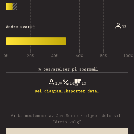
6
Andre svar
93
0%
20%
40%
60%
80%
100%
% besvarelser på spørsmål
189
1%
10
Del diagram…
Eksporter data…
Vi ba medlemmer av JavaScript-miljøet dele sitt
“årets valg”