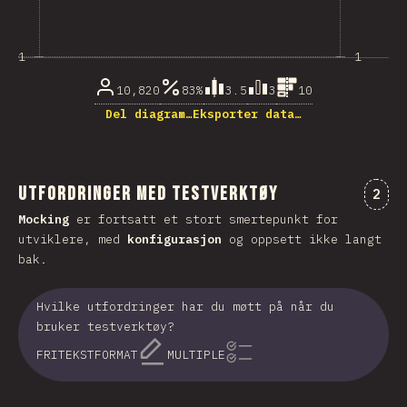
1
1
10,820
83%
3.5
3
10
Del diagram…
Eksporter data…
Utfordringer med testverktøy
Komm
2
Mocking
er fortsatt et stort smertepunkt for
utviklere, med
konfigurasjon
og oppsett ikke langt
bak.
Hvilke utfordringer har du møtt på når du
bruker testverktøy?
FRITEKSTFORMAT
MULTIPLE