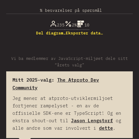
% besvarelser på spørsmål
235
2%
10
Del diagram…
Eksporter data…
Vi ba medlemmer av JavaScript-miljøet dele sitt
“årets valg”
Mitt 2025-valg:
The Atproto Dev
Community
Jeg mener at atproto-utviklermiljoet
fortjener rampelyset - en av de
offisielle SDK-ene er TypeScript! Og en
ekstra shout-out til
Jason Lengstorf
og
alle andre som var involvert i
dette
.