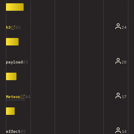
2
24
h3
3
20
payload
4
Meteor
17
5
14
effect