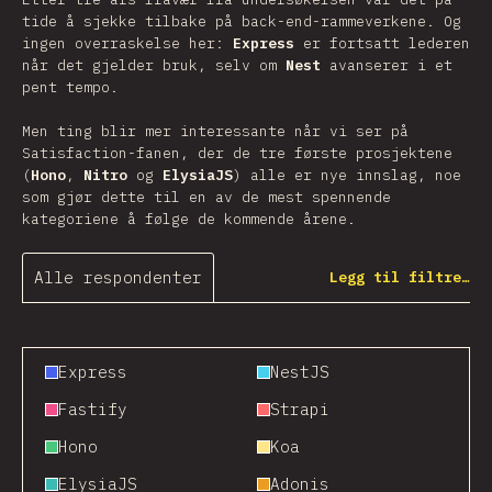
tide å sjekke tilbake på back-end-rammeverkene. Og
ingen overraskelse her:
Express
er fortsatt lederen
når det gjelder bruk, selv om
Nest
avanserer i et
pent tempo.
Men ting blir mer interessante når vi ser på
Satisfaction-fanen, der de tre første prosjektene
(
Hono
,
Nitro
og
ElysiaJS
) alle er nye innslag, noe
som gjør dette til en av de mest spennende
kategoriene å følge de kommende årene.
Alle respondenter
Legg til filtre…
Express
NestJS
Fastify
Strapi
Hono
Koa
ElysiaJS
Adonis