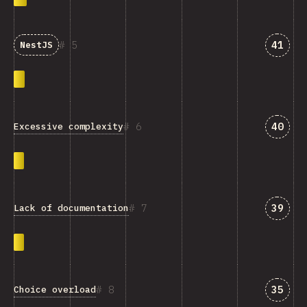
Svar 
5
41
NestJS
Svar 
6
40
Excessive complexity
Svar 
7
39
Lack of documentation
Svar 
8
35
Choice overload