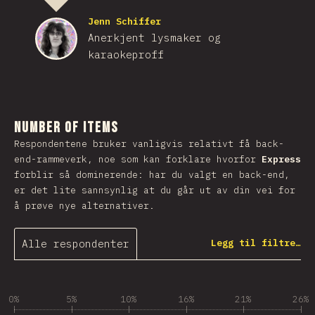
Jenn Schiffer
Anerkjent lysmaker og
karaokeproff
Number of Items
Respondentene bruker vanligvis relativt få back-
end-rammeverk, noe som kan forklare hvorfor
Express
forblir så dominerende: har du valgt en back-end,
er det lite sannsynlig at du går ut av din vei for
å prøve nye alternativer.
Alle respondenter
Legg til filtre…
0%
5%
10%
16%
21%
26%