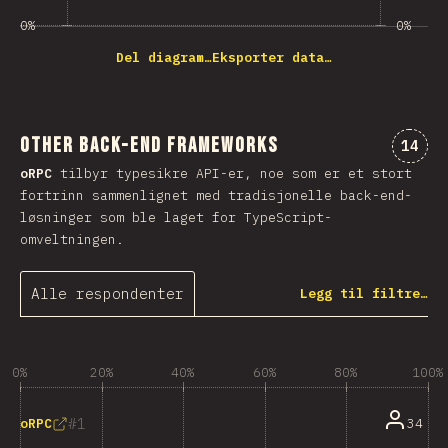
0%
0%
Del diagram…
Eksporter data…
Other Back-end Frameworks
Komme
14
oRPC
tilbyr typesikre API-er, noe som er et stort
fortrinn sammenlignet med tradisjonelle back-end-
løsninger som ble laget for TypeScript-
omveltningen.
Alle respondenter
Legg til filtre…
0%
20%
40%
60%
80%
100%
1
34
oRPC