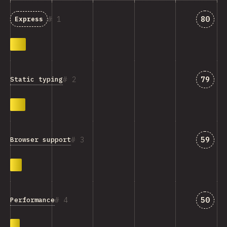
Svar 
1
80
Express
Svar 
2
79
Static typing
Svar 
3
59
Browser support
Svar 
4
50
Performance