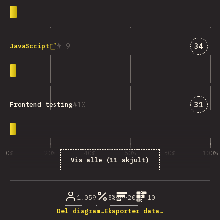
Svar 
9
34
JavaScript
Svar 
10
31
Frontend testing
0%
20%
40%
60%
80%
100%
Vis alle (11 skjult)
% besvarelser på spørsmål
1,059
8%
20
10
Del diagram…
Eksporter data…