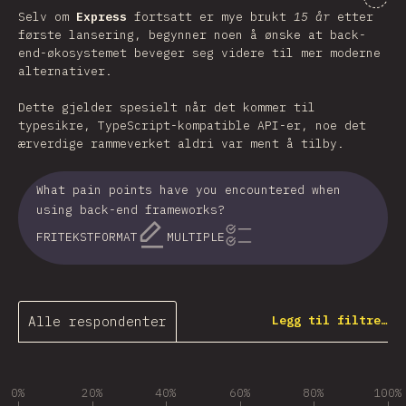
Selv om
Express
fortsatt er mye brukt
15 år
etter
første lansering, begynner noen å ønske at back-
end-økosystemet beveger seg videre til mer moderne
alternativer.
Dette gjelder spesielt når det kommer til
typesikre, TypeScript-kompatible API-er, noe det
ærverdige rammeverket aldri var ment å tilby.
What pain points have you encountered when
using back-end frameworks?
FRITEKSTFORMAT
MULTIPLE
Alle respondenter
Legg til filtre…
0%
20%
40%
60%
80%
100%