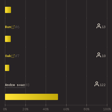
6
13
Bun
7
10
Oak
8
Andre svar
122
0%
20%
40%
60%
80%
100%