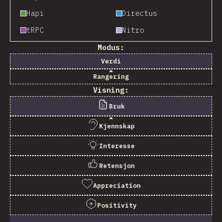
Hapi
Directus
tRPC
Nitro
Modus:
Verdi
Rangering
Visning:
Bruk
Kjennskap
Interesse
Retensjon
Appreciation
Positivity