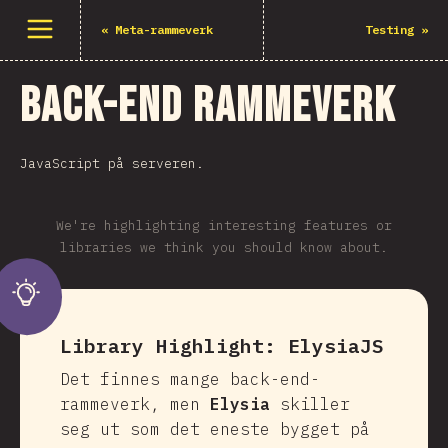
Åpne meny
«
Meta-rammeverk
Testing
»
Back-end rammeverk
JavaScript på serveren.
We're highlighting interesting features or
libraries we think you should know about.
Library Highlight:
ElysiaJS
Det finnes mange back-end-
rammeverk, men
Elysia
skiller
seg ut som det eneste bygget på