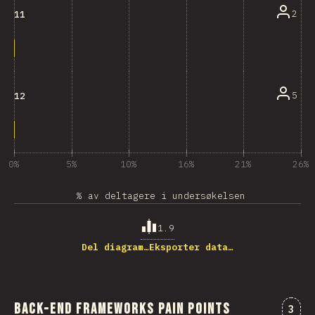
2
11
5
12
0%
5%
10%
16%
21%
26%
% av deltagere i undersøkelsen
1.9
Del diagram…
Eksporter data…
Back-end Frameworks Pain Points
Komm
3