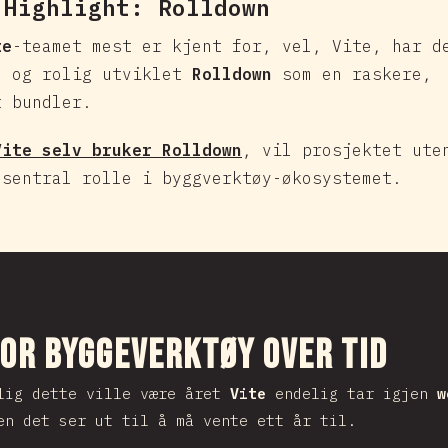
 Highlight:
Rolldown
te
-teamet mest er kjent for, vel, Vite, har d
e og rolig utviklet
Rolldown
som en raskere,
t bundler.
Vite selv bruker Rolldown
, vil prosjektet ute
 sentral rolle i byggverktøy-økosystemet.
el
or byggeverktøy over tid
lig dette ville være året
Vite
endelig tar igjen
w
en det ser ut til å må vente ett år til.