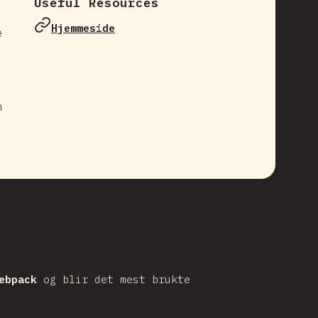
Useful Resources
Hjemmeside
e
n
ebpack
og blir det mest brukte