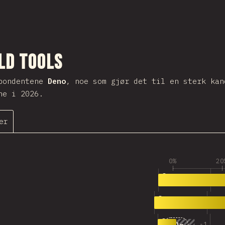
el
ld Tools
spondentene
Deno
, noe som gjør det til en sterk kan
ne i 2026.
er
0%
20
1
55
Deno
2
43
tsdown
-
1