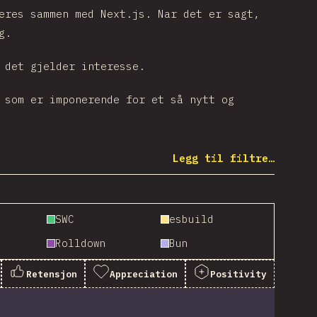
eres sammen med Next.js. Nar det er sagt,
g.
 det gjelder interesse.
 som er imponerende for et så nytt og
Legg til filtre…
SWC
esbuild
Rolldown
Bun
Retensjon
Appreciation
Positivity