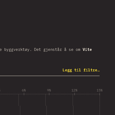
ke byggverktøy. Det gjenstår å se om
Vite
Legg til filtre…
%
6%
9%
12%
15%