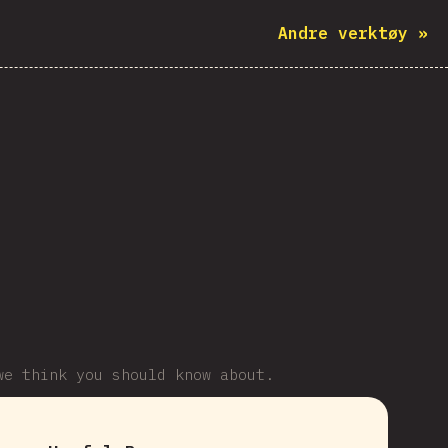
Andre verktøy
»
we think you should know about.