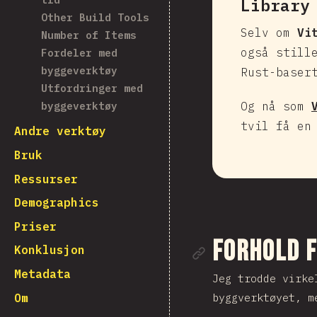
Library
Other Build Tools
Selv om
Vi
Number of Items
også still
Fordeler med
byggeverktøy
Rust-baser
Utfordringer med
Og nå som
byggeverktøy
tvil få en
Andre verktøy
Bruk
Ressurser
Demographics
Priser
Link til d
Forhold f
Konklusjon
Metadata
Jeg trodde virke
Om
byggverktøyet, m