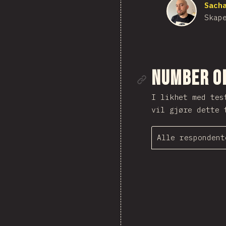
Sach
Skap
Link til d
Number o
I likhet med tes
vil gjøre dette 
Alle respondent