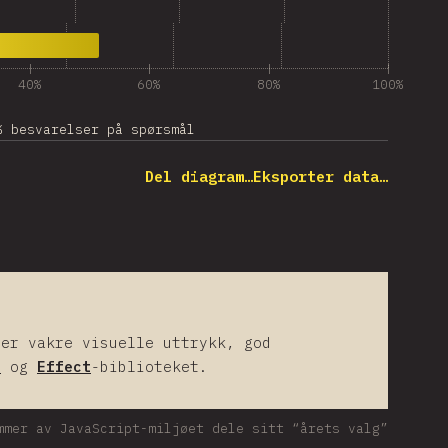
40%
60%
80%
100%
% besvarelser på spørsmål
Del diagram…
Eksporter data…
rer vakre visuelle uttrykk, god
t
og
Effect
-biblioteket.
mmer av JavaScript-miljøet dele sitt “årets valg”