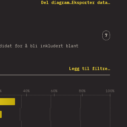
Del diagram…
Eksporter data…
Kommenta
7
didat for å bli inkludert blant
Legg til filtre…
%
40%
60%
80%
100%