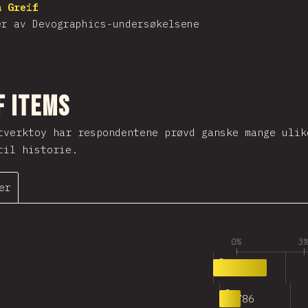
a Greif
er av Devographics-undersøkelsene
el
f Items
tverktoy har respondentene prøvd ganske mange uli
til historie.
er
0%
3
1,946
0
786
1