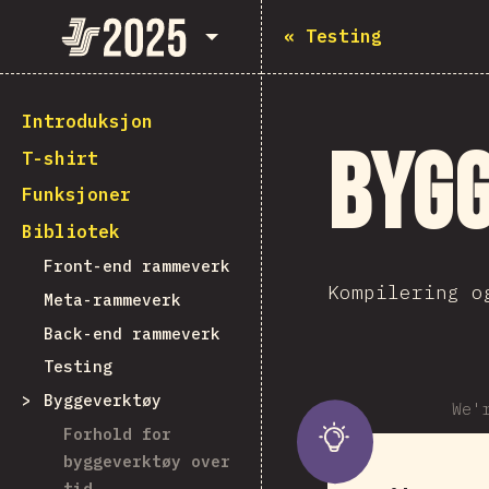
State of JavaScript 2025
«
Testing
Introduksjon
Byg
T-shirt
Funksjoner
Bibliotek
Front-end rammeverk
Kompilering o
Meta-rammeverk
Back-end rammeverk
Testing
Byggeverktøy
We'
Forhold for
byggeverktøy over
tid