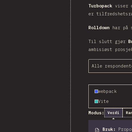
Turbopack
viser o
er tilfredshetsr
Rolldown
har på s
Til slutt gjør
B
ambisiøst prosje
Alle respondent
webpack
Vite
Modus:
Verdi
Ra
Bruk
:
Prop