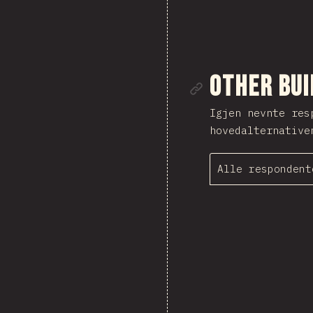
Link til d
Other Bui
Igjen nevnte re
hovedalternative
Alle respondent