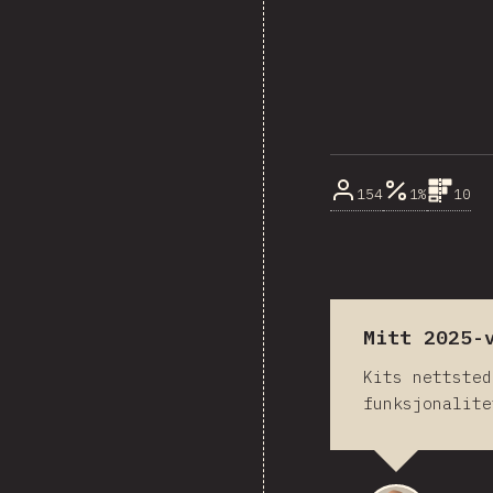
154
1%
10
Mitt 2025-
Kits nettsted
funksjonalit