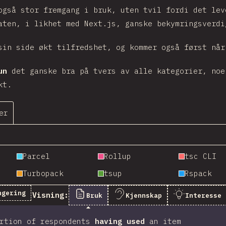
gså stor fremgang i bruk, uten tvil fordi det lev
aten, i likhet med Next.js, ganske bekymringsverdi
in side økt tilfredshet, og kommer også først når
un
det ganske bra på tvers av alle kategorier, noe
kt.
er
Parcel
Rollup
tsc CLI
Turbopack
tsup
Rspack
ngering
Visning:
Bruk
Kjennskap
Interesse
ortion of respondents
having used
an item