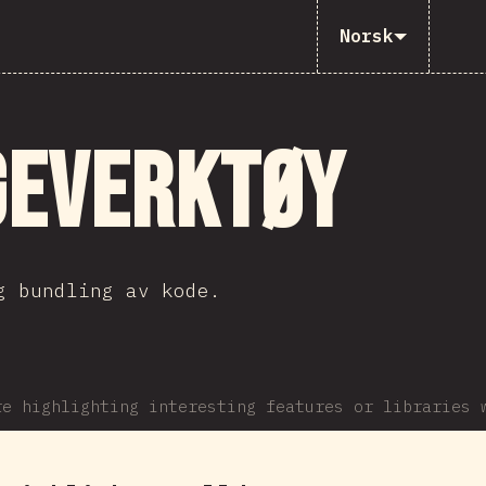
Norsk
geverktøy
g bundling av kode.
re highlighting interesting features or libraries 