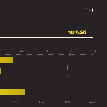
对“其他构建
7
增加筛选器...
%
40%
60%
80%
100%
40%
60%
80%
100%