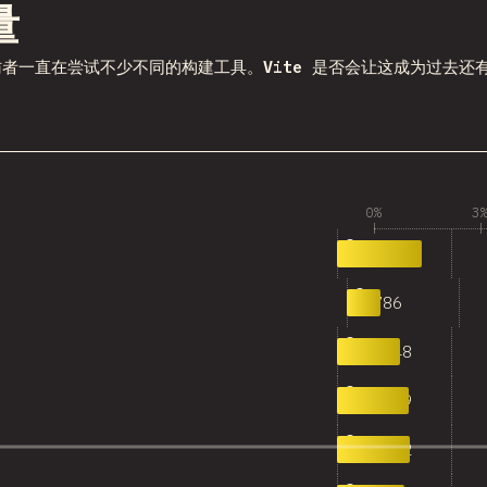
某一部分
量
访者一直在尝试不少不同的构建工具。
Vite
是否会让这成为过去还
0%
3
1,946
0
786
1
1,448
2
1,639
3
1,662
4