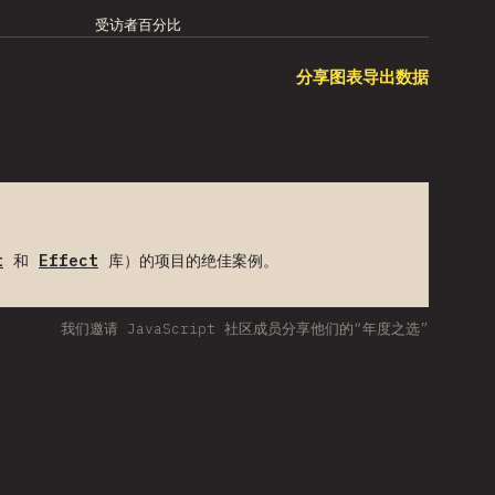
受访者百分比
分享图表
导出数据
t
和
Effect
库）的项目的绝佳案例。
我们邀请 JavaScript 社区成员分享他们的“年度之选”