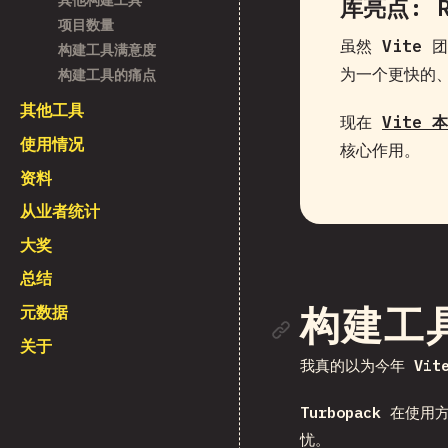
库亮点:
项目数量
虽然
Vite
团
构建工具满意度
为一个更快的、
构建工具的痛点
其他工具
现在
Vite 
使用情况
核心作用。
资料
从业者统计
大奖
总结
元数据
链接到
构建工
关于
我真的以为今年
Vit
Turbopack
在使用方
忧。