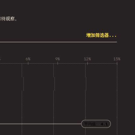
有待观察。
增加筛选器...
%
6%
9%
12%
15%
平均值:
4.1