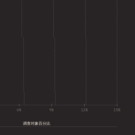
6%
9%
12%
15%
调查对象百分比