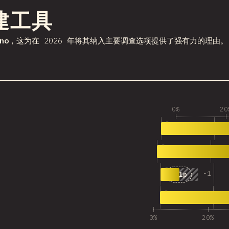
某一部分
建工具
no
，这为在 2026 年将其纳入主要调查选项提供了强有力的理由。
0%
20
1
55
Deno
2
43
tsdown
3
-
1
11
Gulp
4
71
其他答案
0%
20%