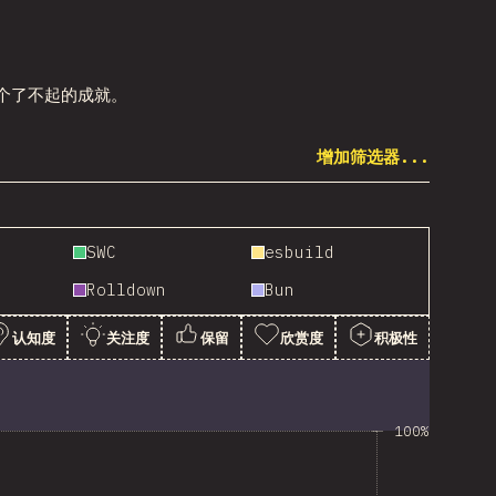
个了不起的成就。
增加筛选器...
SWC
esbuild
Rolldown
Bun
认知度
关注度
保留
欣赏度
积极性
100%