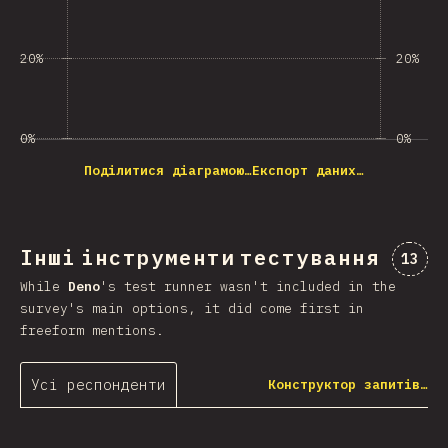
20%
20%
0%
0%
Поділитися діаграмою…
Експорт даних…
Інші інструменти тестування
Комен
13
While
Deno
's test runner wasn't included in the
survey's main options, it did come first in
freeform mentions.
Усі респонденти
Конструктор запитів…