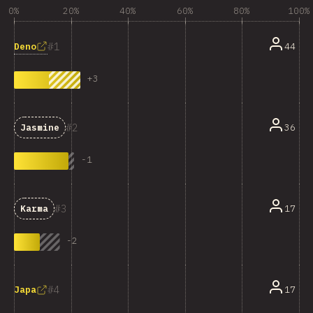
0%
20%
40%
60%
80%
100%
1
Deno
44
+
3
2
36
Jasmine
-
1
3
17
Karma
-
2
4
17
Japa