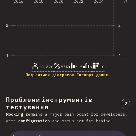
2016
2018
2020
2022
2024
2
2
1
1
10,820
83%
3.5
3
10
Поділитися діаграмою…
Експорт даних…
Проблеми інструментів
Коме
2
тестування
Mocking
remains a major pain point for developers,
with
configuration
and setup not far behind.