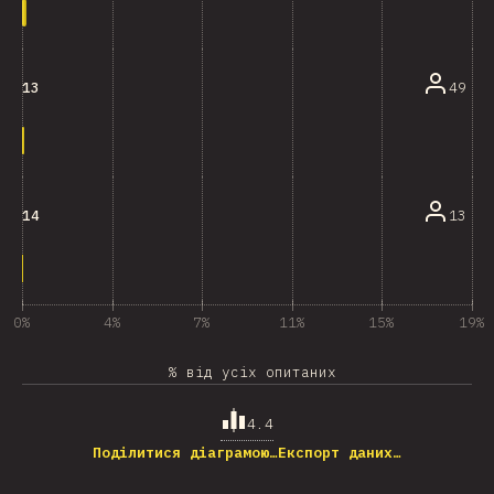
49
13
13
14
0%
4%
7%
11%
15%
19%
% від усіх опитаних
4.4
Поділитися діаграмою…
Експорт даних…