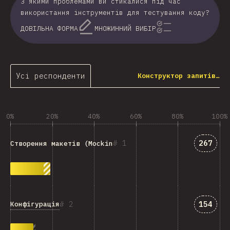
З якими проблемами ви стикалися під час
використання інструментів для тестування коду?
ДОВІЛЬНА ФОРМА
МНОЖИННИЙ ВИБІР
Усі респонденти
Конструктор запитів…
0%
20%
40%
60%
80%
100%
Відпов
1
267
Створення макетів (Mocking)
Відпов
2
154
Конфігурація