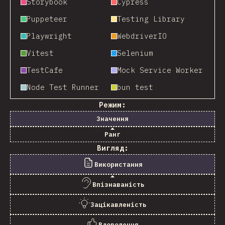
Storybook
Cypress
Puppeteer
Testing Library
Playwright
WebdriverIO
Vitest
Selenium
TestCafe
Mock Service Worker
Node Test Runner
bun test
Режим:
Значення
Ранг
Вигляд:
Використання
Впізнаваність
Зацікавленість
Вдоволення