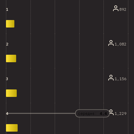
892
1
1,082
2
1,156
3
середнє:
4.4
1,229
4