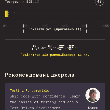
Відпо
10
48
Тестування E2E
-
1
0%
20%
40%
60%
80%
100%
Показати усі (приховано 11)
% від тих, хто відповів на питання
1,405
11%
20
10
Поділитися діаграмою…
Експорт даних…
Рекомендовані джерела
Testing Fundamentals
Ship code with confidence! Learn
the basics of testing and apply
Test-Driven Development
Steve