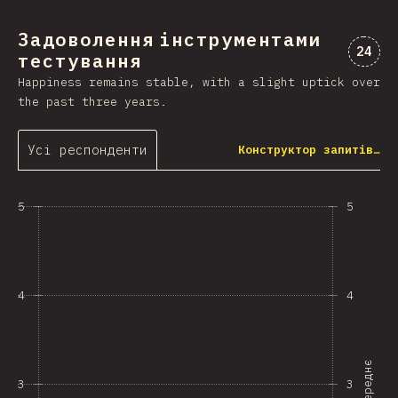
Задоволення інструментами
Комен
24
тестування
Happiness remains stable, with a slight uptick over
the past three years.
Усі респонденти
Конструктор запитів…
5
5
4
4
Середнє
3
3