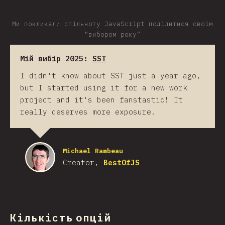
Ми покликали спільноту JavaScript поділитися своїм
“вибором року”
Мій вибір 2025:
SST
I didn't know about SST just a year ago,
but I started using it for a new work
project and it's been fanstastic! It
really deserves more exposure.
Michael Rambeau
Creator,
BestOfJS
Кількість опцій