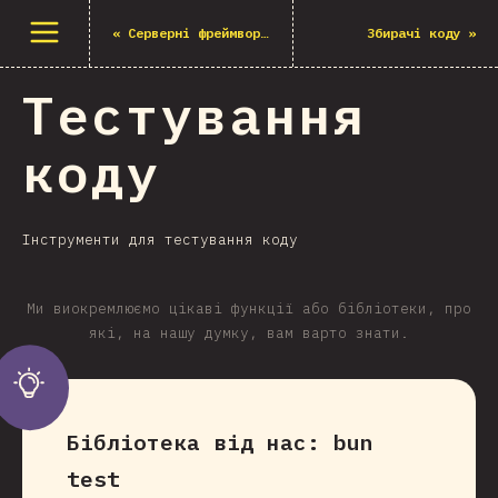
Відкрити меню
«
Серверні фреймворки
Збирачі коду
»
Тестування
коду
Інструменти для тестування коду
Ми виокремлюємо цікаві функції або бібліотеки, про
які, на нашу думку, вам варто знати.
Бібліотека від нас:
bun
test