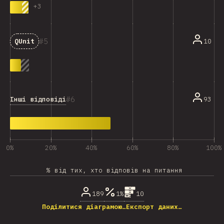
+
3
5
10
QUnit
6
Інші відповіді
93
0%
20%
40%
60%
80%
100%
% від тих, хто відповів на питання
189
1%
10
Поділитися діаграмою…
Експорт даних…