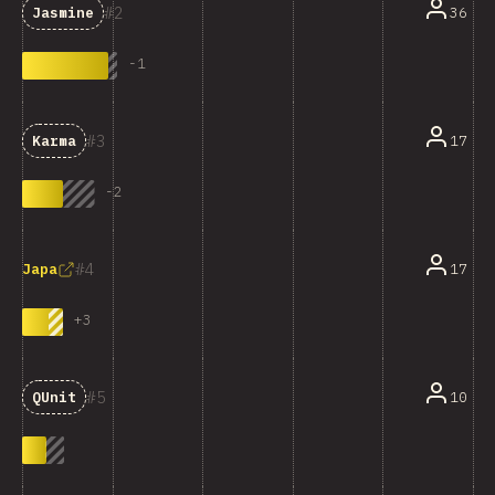
2
36
Jasmine
-
1
3
17
Karma
-
2
4
17
Japa
+
3
5
10
QUnit