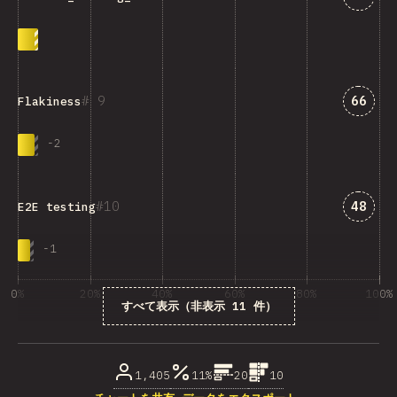
「Fla
9
66
Flakiness
-
2
「E2E
10
48
E2E testing
-
1
0%
20%
40%
60%
80%
100%
すべて表示（非表示 11 件）
回答数に占める割合（%）
1,405
11%
20
10