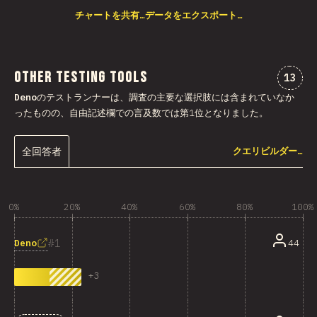
チャートを共有…
データをエクスポート…
Other Testing Tools
“Oth
13
Deno
のテストランナーは、調査の主要な選択肢には含まれていなか
ったものの、自由記述欄での言及数では第1位となりました。
全回答者
クエリビルダー…
0%
20%
40%
60%
80%
100%
1
Deno
44
+
3