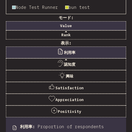
Node Test Runner
bun test
モード:
Value
Rank
表示:
利用率
認知度
興味
Satisfaction
Appreciation
Positivity
利用率
:
Proportion of respondents