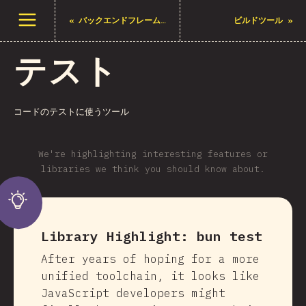
メニューを開く
«
バックエンドフレームワーク
ビルドツール
»
テスト
コードのテストに使うツール
We're highlighting interesting features or
libraries we think you should know about.
Library Highlight:
bun test
After years of hoping for a more
unified toolchain, it looks like
JavaScript developers might