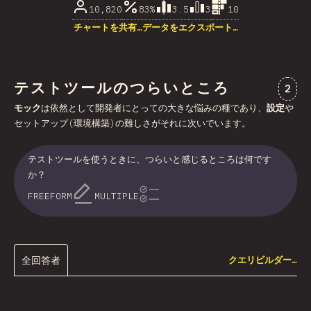
10,820
83%
3.5
3
10
チャートを共有…
データをエクスポート…
テストツールのつらいところ
“テ
2
モック
は依然として開発者にとっての大きな悩みの種であり、
設定
や
セットアップ(環境構築)の難しさがそれに次いでいます。
テストツールを使うときに、つらいと感じるところは何です
か？
FREEFORM
MULTIPLE
全回答者
クエリビルダー…