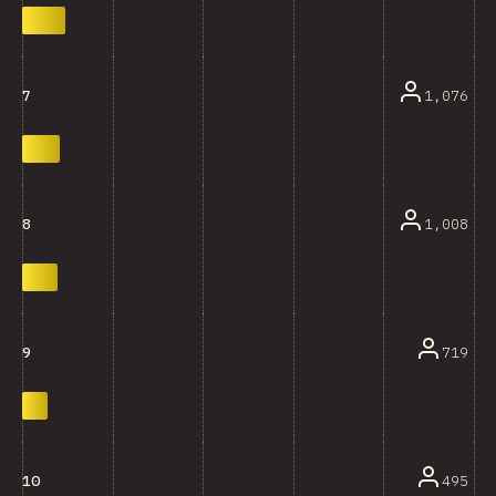
1,076
7
1,008
8
719
9
495
10