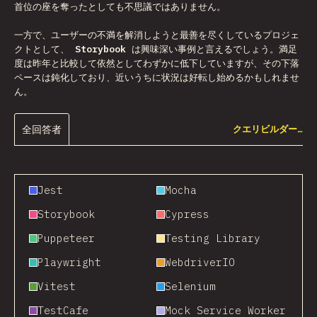
首位の座を奪ったとしても不思議ではありません。
一方で、ユーザーの不満を解消しようと最善を尽くしているプロジェ
クトとして、
Storybook
は興味深い事例と言えるでしょう。満足
度は昨年と比較して依然としてわずかに低下していますが、その下落
ペースは鈍化しており、近いうちに状況は好転し始めるかもしれませ
ん。
全回答者
クエリビルダー…
Jest
Mocha
Storybook
Cypress
Puppeteer
Testing Library
Playwright
WebdriverIO
Vitest
Selenium
TestCafe
Mock Service Worker