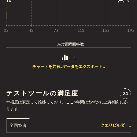
13
14
0%
4%
7%
11%
15%
19%
％の質問回答数
4.4
チャートを共有…
データをエクスポート…
テストツールの満足度
“テス
24
幸福度は安定して推移しており、ここ3年間はわずかに上昇傾向にあ
ります。
全回答者
クエリビルダー…