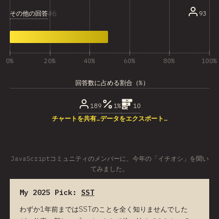
6
その他の回答
93
0%
20%
40%
60%
80%
100%
回答数に占める割合（%）
189
1%
10
チャートを共有…
データをエクスポート…
JavaScriptコミュニティのメンバーに、今年の「イチオシ」を聞い
てみました。
My 2025 Pick:
SST
わずか1年前まではSSTのことを全く知りませんでした