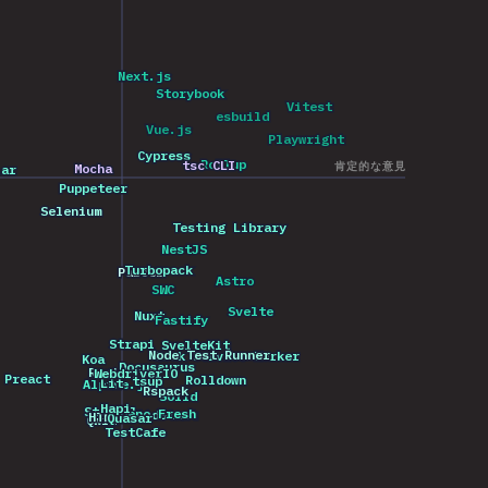
2017
2021
2024
2018
2018
2020
2022
2017
2019
Next.js
Next.js
2017
2020
2025
Storybook
Storybook
Vitest
Vitest
2025
2025
esbuild
esbuild
2019
2018
2025
2024
2023
Vue.js
Vue.js
2025
2020
Playwright
Playwright
2025
2024
2024
2024
2019
2021
2016
Cypress
Cypress
2024
2020
2016
2025
2023
2023
Rollup
Rollup
2017
tsc CLI
tsc CLI
2025
肯定的な意見
Mocha
Mocha
2025
2021
lar
lar
2025
2023
2021
2023
2024
2024
2025
2020
2022
2022
Puppeteer
Puppeteer
2022
2022
2016
2024
2021
2018
2025
2023
2024
2019
2022
2023
Selenium
Selenium
2025
2023
2025
2024
2021
2022
2023
2022
Testing Library
Testing Library
2024
2024
2021
2024
2022
2020
2024
2018
NestJS
NestJS
2025
2023
2023
2021
Turbopack
Turbopack
Parcel
Parcel
2023
2025
2021
2025
2020
Astro
Astro
2022
2025
SWC
SWC
2021
2020
2019
2025
2022
2022
2024
2022
2020
2023
Svelte
Svelte
2024
2025
Nuxt
Nuxt
2025
2024
2018
Fastify
Fastify
2024
2024
2021
2022
2025
2020
2021
2023
2023
2024
2025
2017
2024
Strapi
Strapi
SvelteKit
SvelteKit
2020
2025
2025
2020
2019
2019
2022
Node Test Runner
Node Test Runner
Mock Service Worker
Mock Service Worker
2021
2024
2020
2017
Koa
Koa
2021
2025
2025
2023
2019
2023
Docusaurus
Docusaurus
2019
Remix
Remix
2025
WebdriverIO
WebdriverIO
2025
2025
2024
Preact
Preact
Rolldown
Rolldown
tsup
tsup
2023
2025
Lit
Lit
Alpine.js
Alpine.js
3
2025
2025
2022
2024
2025
2025
2025
Rspack
Rspack
2024
2024
2024
2017
2025
Solid
Solid
2024
2024
2024
2022
2025
2016
Hapi
Hapi
2021
2021
2024
Stencil
Stencil
2024
Deno Fresh
Deno Fresh
2025
2021
SolidStart
SolidStart
2023
2024
2025
HTMX
HTMX
Quasar
Quasar
2025
2025
Qwik
Qwik
2025
2022
2025
2023
2025
2024
2018
2024
2024
2024
TestCafe
TestCafe
2020
2024
2024
2024
2023
2025
2022
2020
2024
2020
2019
2022
2021
2023
2020
2020
2022
2023
2022
2021
2019
2022
2017
2017
2021
2023
2023
2016
2020
2021
2018
2021
2021