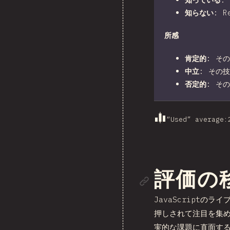
知らない
:
R
所感
肯定的
:
その
中立
:
その技
否定的
:
その
“Used” average
:
セクシ
評価の
JavaScript
押しされて注目を集
実的な課題に直面す