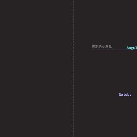
否定的な意見
Angu
Angu
Gatsby
Gatsby
202