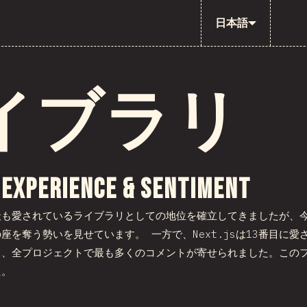
日本語
イブラリ
ョンにリンク
 Experience & Sentiment
も愛されているライブラリとしての地位を確立してきましたが、今回
座を奪う勢いを見せています。 一方で、Next.jsは13番目に
り、全プロジェクトで最も多くのコメントが寄せられました。この
た。