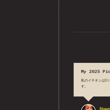
My 2025 Pi
私のイチオシはB
す。
Shau