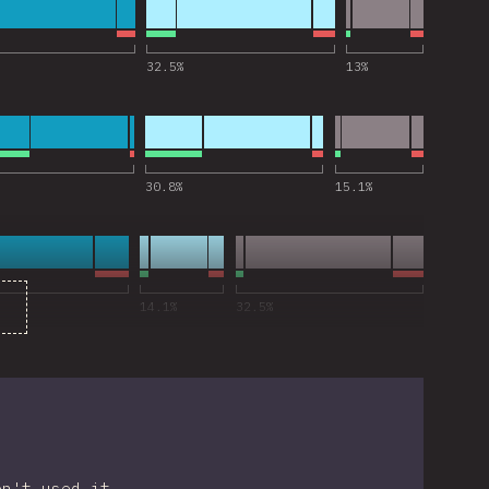
ld” へのコメント
32.5
%
13
%
t” へのコメント
30.8
%
15.1
%
LI” へのコメント
）
14.1
%
32.5
%
en't used it.