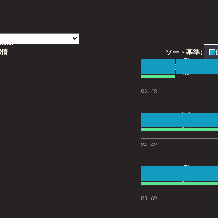
ソート基準:
感情
1
“webpa
59
11,342
webpack
86.4
%
2
“Vite”
44
11,348
Vite
84.4
%
3
“React
51
12,130
React
83.6
%