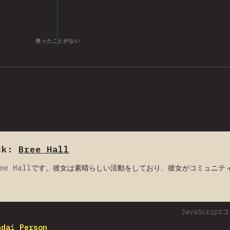
2020
2020
2017
2023
2018
2022
2023
2022
2022
2016
2023
2022
2019
2023
2023
2018
2021
2021
2022
2022
2022
2020
2021
2023
2020
2020
2022
2023
2021
2023
2023
2021
2022
2022
2023
2022
2020
2020
2020
2021
2023
2023
2021
2021
2022
2020
使ったことがない
ck:
Bree Hall
ree Hallです。彼女は素晴らしい活動をしており、彼女がコミュニ
JavaScri
ndai Person