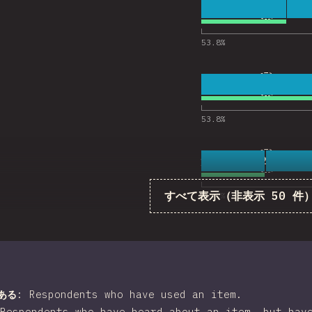
8
“esbui
20
11,271
esbuild
53.8
%
9
“Vites
30
11,396
Vitest
53.8
%
10
“tsc C
24
11,264
tsc CLI
すべて表示（非表示 50 件
52.7
%
ある
:
Respondents who have used an item.
Respondents who have heard about an item, but hav