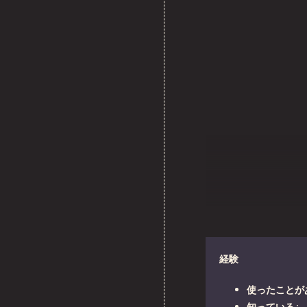
経験
使ったことが
知っている
: