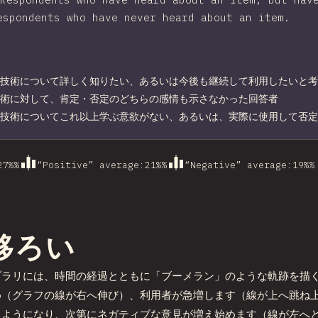
espondents who have never heard about an item.
技術について詳しく知りたい、あるいは今後も継続して利用したいと考
術に対して、肯定・否定のどちらの感情も示さなかった回答者
技術についてこれ以上学ぶ意欲がない、あるいは、実際に使用して否定
27%
%
“Positive” average
:
21%
%
“Negative” average
:
19%
%
ョンにリンク
移ろい
のライブラリには、時間の経過とともに「ブーメラン」のような軌跡を
め（グラフの線が右へ伸び）、利用者が急増します（線が上へ跳ね
るようになり、次第にネガティブな意見が増え始めます（線が左へ