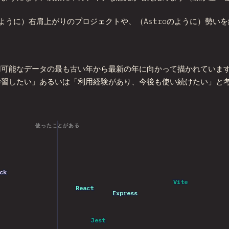
sのように）右肩上がりのプロジェクトや、（Astroのように）勢
用可能なデータの最も古い年から最新の年に向かって描かれていま
学習したい」あるいは「利用経験があり、今後も使い続けたい」と
使ったことがある
2023
ack
ack
2021
2020
2025
Vite
Vite
2025
2024
2022
React
React
2025
2023
Express
Express
2024
2022
2021
2025
2019
2020
2020
2021
2024
2021
2019
Jest
Jest
2025
2023
2023