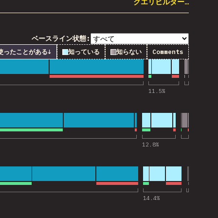
クエリビルダー…
ベースライン状態:
使ったことがある
↓
知っている
知らない
Comments
ck” へのコメント
11.5
%
 へのコメント
12.8
%
” へのコメント
14.4
%