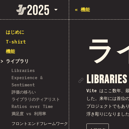
State of JavaScript 2025
«
機能
はじめに
ラ
T-shirt
機能
ライブラリ
Libraries
セクシ
Libraries
Experience &
Sentiment
Vite
はここ数年、最
評価の移ろい
した。来年には首位の
ライブラリのティアリスト
プロジェクトでもあ
Ratios over Time
満足度 vs 利用率
浮き彫りになりまし
フロントエンドフレームワーク