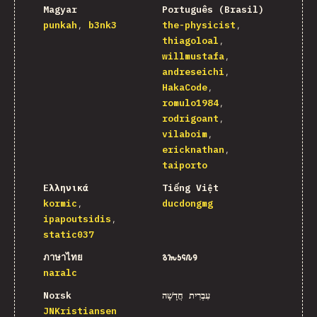
Magyar
Português (Brasil)
punkah
b3nk3
the-physicist
thiagoloal
willmustafa
andreseichi
HakaCode
romulo1984
rodrigoant
vilaboim
ericknathan
taiporto
Ελληνικά
Tiếng Việt
kormic
ducdongmg
ipapoutsidis
static037
ภาษาไทย
𐒈𐒝𐒑𐒛𐒐𐒘
naralc
Norsk
עִבְרִית חֲדָשָׁה
JNKristiansen