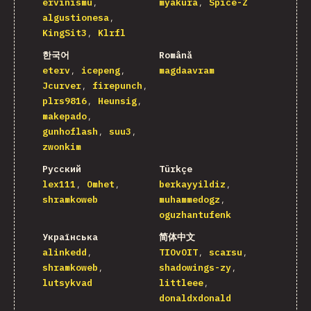
ervinismu
myakura
Spice-Z
algustionesa
KingSit3
Klrfl
한국어
Română
eterv
icepeng
magdaavram
Jcurver
firepunch
plrs9816
Heunsig
makepado
gunhoflash
suu3
zwonkim
Русский
Türkçe
lex111
Omhet
berkayyildiz
shramkoweb
muhammedogz
oguzhantufenk
Українська
简体中文
alinkedd
TIOvOIT
scarsu
shramkoweb
shadowings-zy
lutsykvad
littleee
donaldxdonald