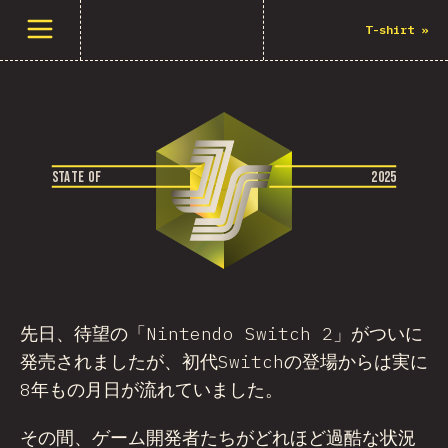
メニューを開く
T-shirt
»
S
T
A
T
E
O
F
2
0
2
5
先日、待望の「Nintendo Switch 2」がついに
発売されましたが、初代Switchの登場からは実に
8年もの月日が流れていました。
その間、ゲーム開発者たちがどれほど過酷な状況