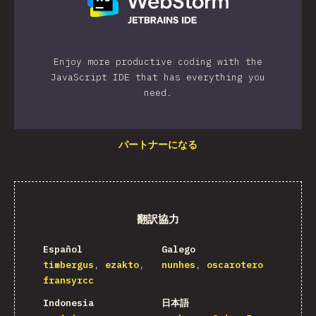
Enjoy more productive coding with the
JavaScript IDE that has everything you
need.
パートナーになる
翻訳協力
Español
Galego
timbergus
ezakto
nunhes
oscarotero
fransyrcc
Indonesia
日本語