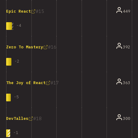
15
449
Epic React
-
4
16
392
Zero To Mastery
-
2
17
363
The Joy of React
-
5
18
300
DevTalles
-
1