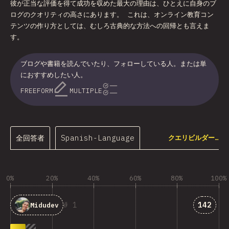
彼が正当な評価を得て成功を収めた最大の理由は、ひとえに自身のブ
ログのクオリティの高さにあります。 これは、オンライン教育コン
テンツの作り方としては、むしろ古典的な方法への回帰とも言えま
す。
ブログや書籍を読んでいたり、フォローしている人。または単
におすすめしたい人。
FREEFORM
MULTIPLE
全回答者
Spanish-Language
クエリビルダー…
0%
20%
40%
60%
80%
100%
「Midu
1
142
Midudev