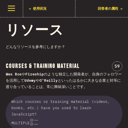
メニューを開く
«
使用状況
回答者の属性
»
リソース
どんなリソースを参考にしますか？
Courses & Training Material
“Cou
59
Wes Bos
や
Fireship
のような独立した開発者が、自身のフォロワー
を活用して
Udemy
や
O'Reilly
といったはるかに大きな企業と対等に
渡り合っていることは、常に興味深いことです。
Which courses or training material (videos,
books, etc.) have you used to learn
JavaScript?
MULTIPLE