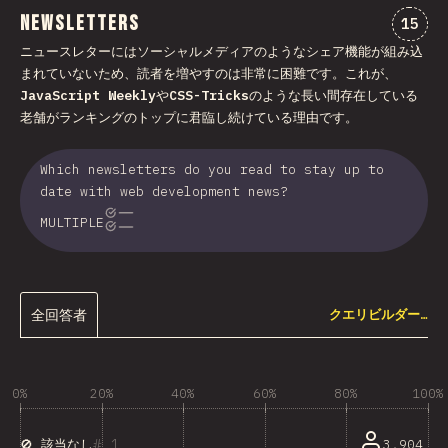
Newsletters
“New
15
ニュースレターにはソーシャルメディアのようなシェア機能が組み込
まれていないため、読者を増やすのは非常に困難です。これが、
JavaScript Weekly
や
CSS-Tricks
のような長い間存在している
老舗がランキングのトップに君臨し続けている理由です。
Which newsletters do you read to stay up to
date with web development news?
MULTIPLE
全回答者
クエリビルダー…
0%
20%
40%
60%
80%
100%
1
3,904
🚫 該当なし