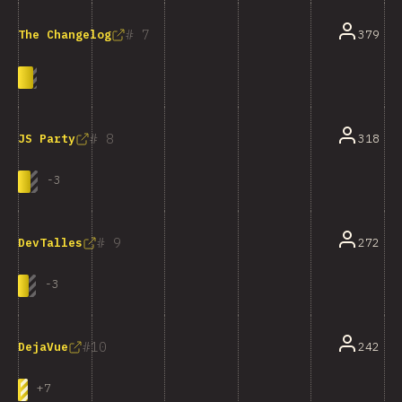
7
379
The Changelog
8
318
JS Party
-
3
9
272
DevTalles
-
3
10
242
DejaVue
+
7