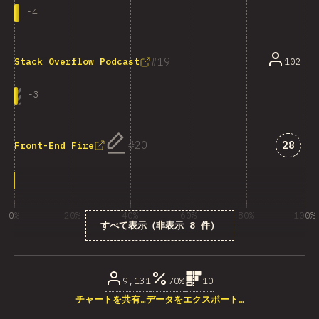
-
4
19
102
Stack Overflow Podcast
-
3
「Fro
20
28
Front-End Fire
0%
20%
40%
60%
80%
100%
すべて表示（非表示 8 件）
回答数に占める割合（%）
9,131
70%
10
チャートを共有…
データをエクスポート…