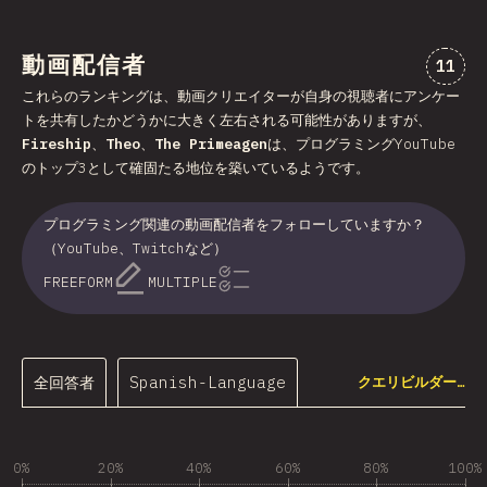
動画配信者
“動画
11
これらのランキングは、動画クリエイターが自身の視聴者にアンケー
トを共有したかどうかに大きく左右される可能性がありますが、
Fireship
、
Theo
、
The Primeagen
は、プログラミングYouTube
のトップ3として確固たる地位を築いているようです。
プログラミング関連の動画配信者をフォローしていますか？
（YouTube、Twitchなど）
FREEFORM
MULTIPLE
全回答者
Spanish-Language
クエリビルダー…
0%
20%
40%
60%
80%
100%