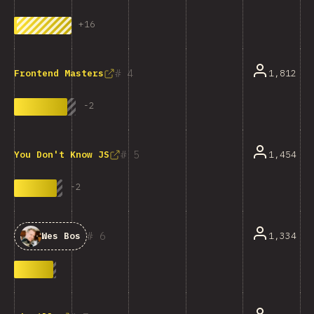
+
16
4
1,812
Frontend Masters
-
2
5
1,454
You Don't Know JS
-
2
6
1,334
Wes Bos