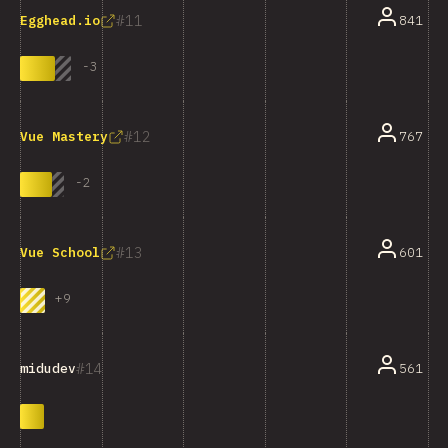
11
841
Egghead.io
-
3
12
767
Vue Mastery
-
2
13
601
Vue School
+
9
14
561
midudev