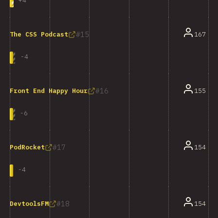
+
4
15
167
The CSS Podcast
-
4
16
155
Front End Happy Hour
-
6
17
154
PodRocket
-
4
18
154
DevtoolsFM