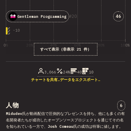
「Gent
20
46
Gentleman Programming
-
10
0%
20%
40%
60%
80%
100%
すべて表示（非表示 21 件）
回答数に占める割合（%）
3,066
24%
40
10
チャートを共有…
データをエクスポート…
人物
“人物
6
Midudev
氏が動画配信で圧倒的なプレゼンスを持ち、他にも多くの有
名開発者たちが成功したオープンソースプロジェクトを通じてその名
を知られている一方で、
Josh Comeau
氏の成功は特筆に値します。