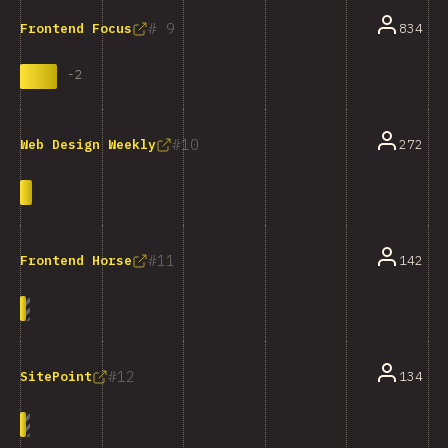
9
834
Frontend Focus
-
2
10
272
Web Design Weekly
11
142
Frontend Horse
12
134
SitePoint