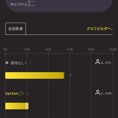
MULTIPLE
全回答者
クエリビルダー…
0%
20%
40%
60%
80%
100%
1
4,972
🚫 該当なし
-
2
2
1,968
Syntax