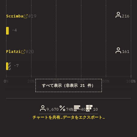
19
216
Scrimba
-
4
20
161
Platzi
-
7
0%
20%
40%
60%
80%
100%
すべて表示（非表示 21 件）
回答数に占める割合（%）
9,670
74%
40
10
チャートを共有…
データをエクスポート…