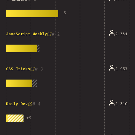
-
5
2
2,331
JavaScript Weekly
3
1,953
CSS-Tricks
4
1,310
Daily Dev
+
9