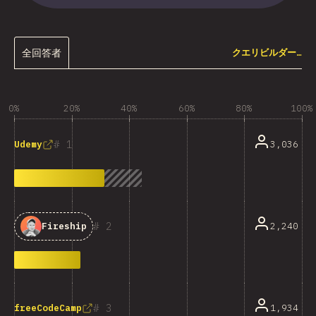
全回答者
クエリビルダー…
0%
20%
40%
60%
80%
100%
1
3,036
Udemy
2
2,240
Fireship
3
1,934
freeCodeCamp