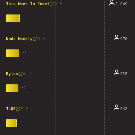
5
1,049
This Week In React
6
976
Node Weekly
-
2
7
935
Bytes
-
1
8
842
TLDR