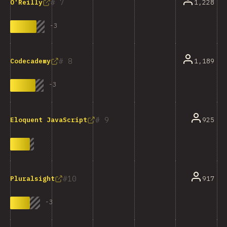
7
1,228
O'Reilly
-
3
8
1,189
Codecademy
-
3
9
925
Eloquent JavaScript
10
917
Pluralsight
-
3