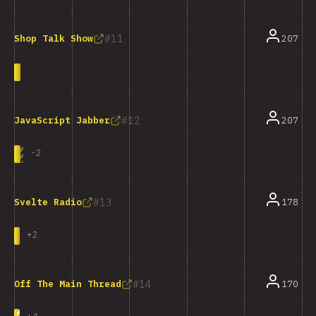
11
207
Shop Talk Show
12
207
JavaScript Jabber
-
2
13
178
Svelte Radio
+
2
14
170
Off The Main Thread