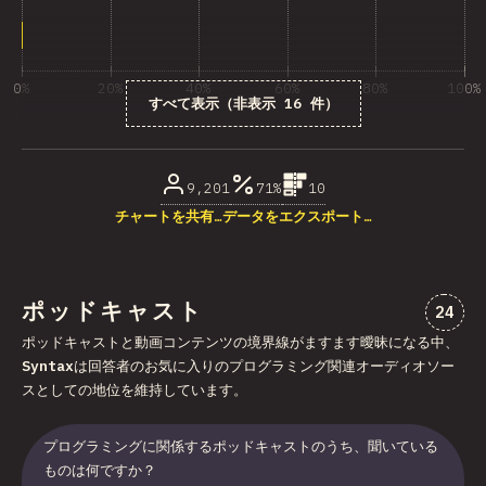
0%
20%
40%
60%
80%
100%
すべて表示（非表示 16 件）
回答数に占める割合（%）
9,201
71%
10
チャートを共有…
データをエクスポート…
ポッドキャスト
“ポッ
24
ポッドキャストと動画コンテンツの境界線がますます曖昧になる中、
Syntax
は回答者のお気に入りのプログラミング関連オーディオソー
スとしての地位を維持しています。
プログラミングに関係するポッドキャストのうち、聞いている
ものは何ですか？