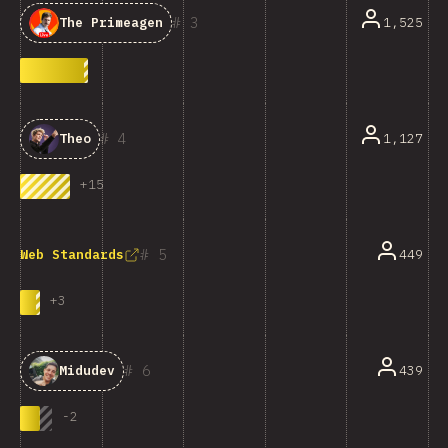
3
1,525
The Primeagen
4
1,127
Theo
+
15
5
449
Web Standards
+
3
6
439
Midudev
-
2